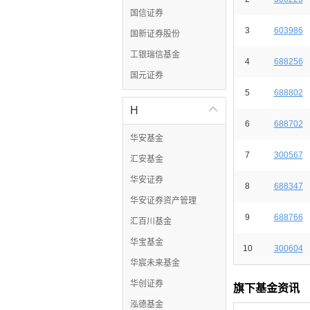
国信证券
3
603986
国新证券股份
工银瑞信基金
4
688256
国元证券
5
688802
H

6
688702
华安基金
7
300567
汇安基金
华安证券
8
688347
华安证券资产管理
9
688766
汇百川基金
华宝基金
10
300604
华宸未来基金
华创证券
旗下基金资讯
泓德基金