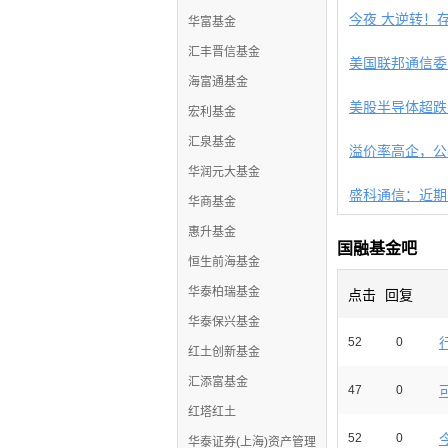
今夜 大逆转！
华富基金
汇丰晋信基金
美国联邦通信委
海富通基金
宏利基金
汇泉基金
溢价率高企，公
华润元大基金
盛科通信：近期
华商基金
惠升基金
国融基金吧
恒生前海基金
华泰柏瑞基金
点击
回复
华泰保兴基金
52
0
红土创新基金
汇添富基金
47
0
红塔红土
52
0
华泰证券(上海)资产管理