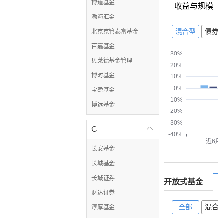
博道基金
收益与规模
渤海汇金
混合型
债
北京京管泰富基金
百嘉基金
30%
贝莱德基金管理
20%
博时基金
10%
0%
宝盈基金
-10%
博远基金
-20%
-30%
C

-40%
近6
长安基金
长城基金
长城证券
开放式基金
财达证券
全部
混
淳厚基金