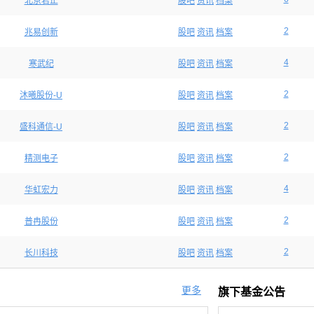
北京君正
股吧
资讯
档案
2
兆易创新
股吧
资讯
档案
4
寒武纪
股吧
资讯
档案
2
沐曦股份-U
股吧
资讯
档案
2
盛科通信-U
股吧
资讯
档案
2
精测电子
股吧
资讯
档案
4
华虹宏力
股吧
资讯
档案
2
普冉股份
股吧
资讯
档案
2
长川科技
股吧
资讯
档案
更多
旗下基金公告