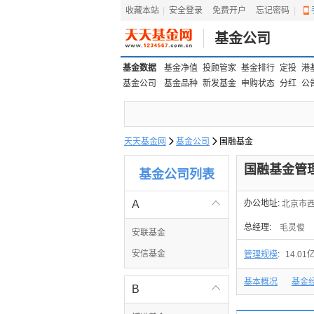
收藏本站
|
安全登录
|
免费开户
忘记密码
|
基金公司
基金数据
基金净值
投顾管家
基金排行
定投
港
基金公司
基金品种
新发基金
申购状态
分红
公
天天基金网

基金公司

国融基金
国融基金管
基金公司列表
A

办公地址:
北京市西
总经理:
毛灵俊
安联基金
安信基金
管理规模
:
14.01
基本概况
基金
B
