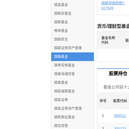
国融添瑞债券C
国金基金
027649
国联安基金
国联基金
货币/理财型基
格林基金
基金名称
国联民生
链
代码
国联证券资产管理
国融基金
国寿安保基金
股票持仓
国泰海通资管
国泰基金
基金公司前十
国投瑞银基金
国投证券
序号
股票代码
国投证券资产管理
1
688521
国新国证基金
国信资管
2
300223