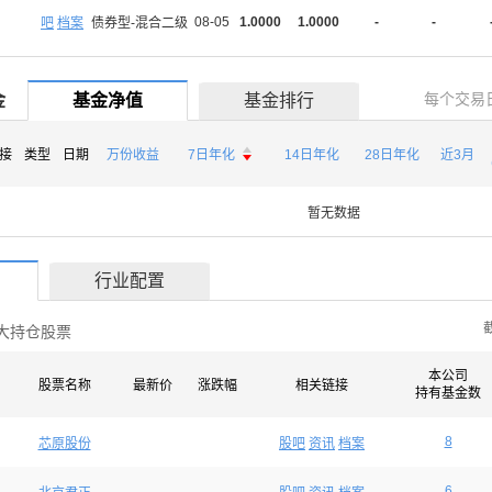
08-05
1.0000
1.0000
-
-
吧
档案
债券型-混合二级
每个交易
金
基金净值
基金排行

接
类型
日期
万份收益
7日年化
14日年化
28日年化
近3月

暂无数据
行业配置
大持仓股票
本公司
股票名称
最新价
涨跌幅
相关链接
持有基金数
8
芯原股份
股吧
资讯
档案
6