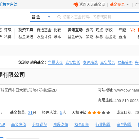
手机客户端
返回天天基金网
|
基金交易
|
产
基 金
请输入基金代码、名称或简拼
基
评级
投资工具
自选基金
比较
资讯互动
要闻
观点
学校
专题
告
私募
基金筛选
收益计算
账本
基金研究
策略
私募
基金吧
直播
您浏览过的基金：
华夏大盘
嘉实增长
泰达精选
嘉实服务
易基策略
兴
易方达上证中盘ETF联接A
交银成长
添富优势
华安宏利
上证180价值ET
理有限公司
网站地址:
城区闹市口大街1号院4号楼2层2D
www.gowinam
客服热线:
400-819-0098





亿元
基金数量:
21
只
经理人数:
5
人
天相评级:
成立日期:
20
经理
基金净值
分红送配
阶段涨幅
持仓明细
行业配置
资产配置