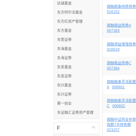
达诚基金
国融稳泰纯债债券
016152
东方阿尔法基金
东方红资产管理
国融稳益债券A
东方基金
007383
东莞证券
国融添益增强债券
东海基金
016619
东海证券
国融稳益债券C
东吴基金
007384
东吴证券
国融融泰灵活配置
东兴基金
A
006601
东兴证券
国融融泰灵活配置
第一创业
C
006602
东证融汇证券资产管理
国融中证同业存单
指数7天持有期
F

023257