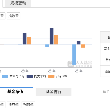
规模变动
券型
指数型
基金
基
月
近1年
近3年
近5年
基
本公司平均
同类平均
沪深300
每个
基金净值
基金排行
合型
债券型
指数型