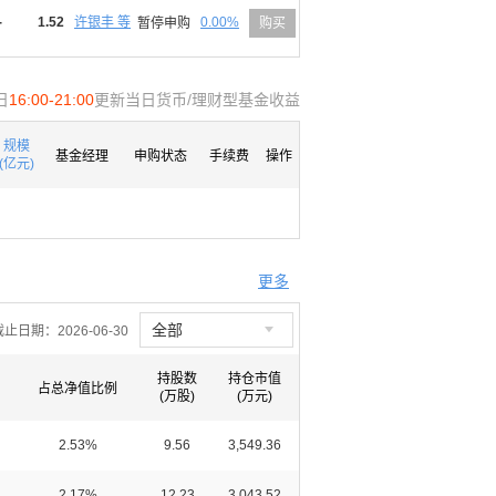
-
1.52
许银丰 等
0.00%
暂停申购
购买
日
16:00-21:00
更新当日货币/理财型基金收益
规模
基金经理
申购状态
手续费
操作
(亿元)
更多

全部
截止日期：
2026-06-30
持股数
持仓市值
占总净值比例
(万股)
(万元)
2.53%
9.56
3,549.36
2.17%
12.23
3,043.52