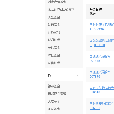
创金合信基金
长江证券(上海)资管
基金名称
代码
长盛基金
财通基金
国融融银灵活配置
A
006009
财通资管
诚通证券
国融融银灵活配置
C
006010
长信基金
财信基金
国融融兴混合A
007875
财信证券
国融融兴混合C
D

007876
德邦基金
国融添益增强债券
016618
德邦证券资管
大成基金
国融稳泰纯债债券
016151
东财基金