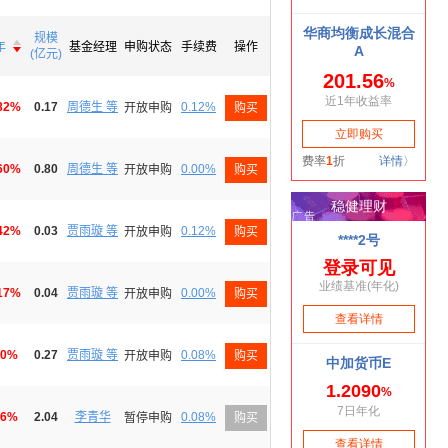
规模

年
基金经理
申购状态
手续费
操作

(亿元)
82%
0.17
周德生 等
0.12%
开放申购
购买
60%
0.80
周德生 等
0.00%
开放申购
购买
42%
0.03
贾雨璇 等
0.12%
开放申购
购买
17%
0.04
贾雨璇 等
0.00%
开放申购
购买
10%
0.27
贾雨璇 等
0.08%
开放申购
购买
96%
2.04
李青华
0.08%
暂停申购
购买