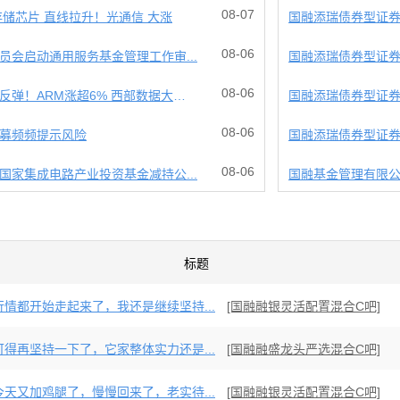
08-07
存储芯片 直线拉升！光通信 大涨
国融添瑞债券型证
08-06
员会启动通用服务基金管理工作审...
国融添瑞债券型证
08-06
美股半导体超跌反弹！ARM涨超6% 西部数据大跌10...
国融添瑞债券型证
08-06
募频频提示风险
国融添瑞债券型证
08-06
国家集成电路产业投资基金减持公...
国融基金管理有限公
标题
行情都开始走起来了，我还是继续坚持...
[国融融银灵活配置混合C吧]
可得再坚持一下了，它家整体实力还是...
[国融融盛龙头严选混合C吧]
今天又加鸡腿了，慢慢回来了，老实待...
[国融融银灵活配置混合C吧]