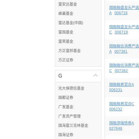
富安达基金
国融融盛龙头严选
A
006718
蜂巢基金
富达基金(中国)
国融融盛龙头严选
富国基金
C
006719
富荣基金
国融融信消费严选
方正富邦基金
A
007381
方正证券
国融融信消费严选
C
007382
G

国融融君混合A
光大保德信基金
006231
国都证券
国融融君混合C
广发基金
006232
广发资产管理
国融添瑞债券A
国海富兰克林基金
027648
国海证券