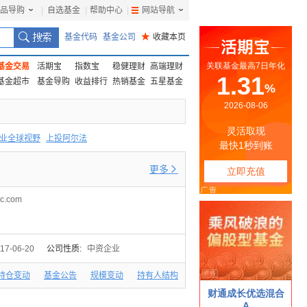
品导购
|
自选基金
|
帮助中心
|
网站导航
|
基金代码
基金公司
★
收藏本页
基金交易
活期宝
指数宝
稳健理财
高端理财
基金超市
基金导购
收益排行
热销基金
五星基金
业全球视野
上投阿尔法
F
上投优势
信诚蓝筹
更多

c.com
17-06-20
公司性质:
中资企业
持仓变动
基金公告
规模变动
持有人结构