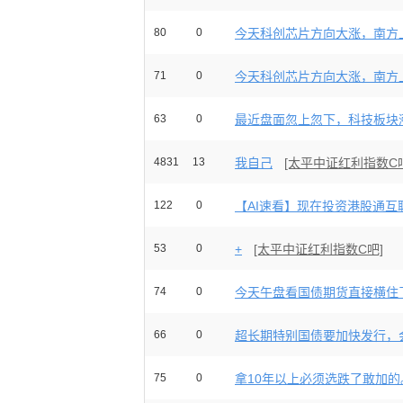
80
0
今天科创芯片方向大涨，南方上
71
0
今天科创芯片方向大涨，南方上
63
0
最近盘面忽上忽下，科技板块涨
4831
13
我自己
[太平中证红利指数C吧
122
0
【AI速看】现在投资港股通互联
53
0
+
[太平中证红利指数C吧]
74
0
今天午盘看国债期货直接横住了，
66
0
超长期特别国债要加快发行，会
75
0
拿10年以上必须选跌了敢加的。