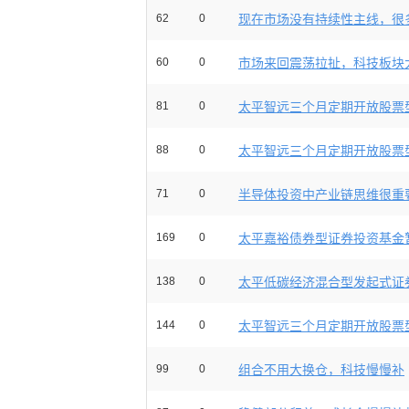
62
0
现在市场没有持续性主线，很多
60
0
市场来回震荡拉扯，科技板块大
81
0
太平智远三个月定期开放股票型
88
0
太平智远三个月定期开放股票型
71
0
半导体投资中产业链思维很重要
169
0
太平嘉裕债券型证券投资基金暂
138
0
太平低碳经济混合型发起式证券
144
0
太平智远三个月定期开放股票型
99
0
组合不用大换仓，科技慢慢补