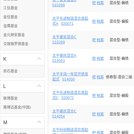
太平睿安混合A
吧
档案
混合型-偏债
010268
江信基金
金信基金
太平先进制造混合发起
吧
档案
混合型-偏股
式A
020071
金鹰基金
金元顺安基金
太平睿安混合C
吧
档案
混合型-偏债
010269
交银施罗德基金
太平睿庆混合A
K

吧
档案
混合型-偏债
014053
凯石基金
太平丰润一年定开债发
吧
档案
债券型-混合二级
起式
014056
L

太平先进制造混合发起
吧
档案
混合型-偏股
式C
020072
联博基金
路博迈基金(中国)
太平睿庆混合C
吧
档案
混合型-偏债
014054
M

太平科创精选混合发起
吧
档案
混合型-偏股