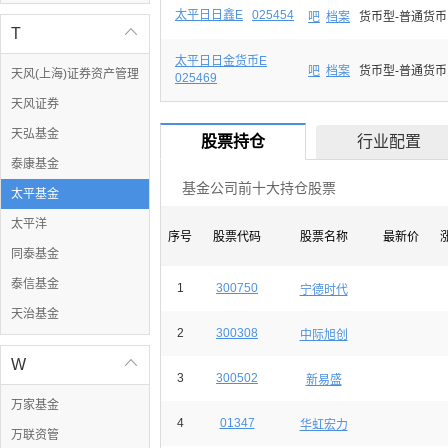
太平日日鑫E
025454
吧
档案
货币型-普通货币
T

太平日日金货币E
吧
档案
货币型-普通货币
天风(上海)证券资产管理
025469
天风证券
天弘基金
股票持仓
行业配置
泰康基金
基金公司前十大持仓股票
太平基金
太平洋
序号
股票代码
股票名称
最新价
同泰基金
泰信基金
1
300750
宁德时代
天治基金
2
300308
中际旭创
W

3
300502
新易盛
万家基金
4
01347
华虹宏力
万联资管