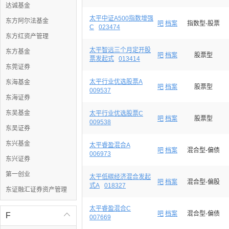
达诚基金
太平中证A500指数增强
东方阿尔法基金
吧
档案
指数型-股票
C
023474
东方红资产管理
太平智远三个月定开股
东方基金
吧
档案
股票型
票发起式
013414
东莞证券
太平行业优选股票A
东海基金
吧
档案
股票型
009537
东海证券
东吴基金
太平行业优选股票C
吧
档案
股票型
009538
东吴证券
东兴基金
太平睿盈混合A
吧
档案
混合型-偏债
006973
东兴证券
第一创业
太平低碳经济混合发起
吧
档案
混合型-偏股
式A
018327
东证融汇证券资产管理
太平睿盈混合C
吧
档案
混合型-偏债
F

007669