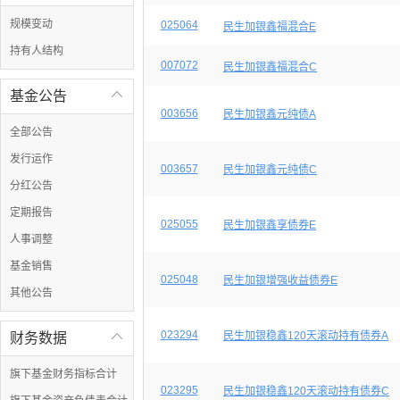
规模变动
025064
民生加银鑫福混合E
持有人结构
007072
民生加银鑫福混合C
基金公告

003656
民生加银鑫元纯债A
全部公告
发行运作
003657
民生加银鑫元纯债C
分红公告
定期报告
025055
民生加银鑫享债券E
人事调整
基金销售
025048
民生加银增强收益债券E
其他公告
023294
民生加银稳鑫120天滚动持有债券A
财务数据

旗下基金财务指标合计
023295
民生加银稳鑫120天滚动持有债券C