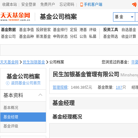
收藏本站
|
安全登录
|
免费开户
忘记密码
|
手机客户端
基金公司档案
基 金
基金数据
基金净值
投顾管家
基金排行
定投
港基
评级
投资工具
自选基金
基金公司
基金品种
新发基金
申购状态
分红
公告
私募
基金筛选
收益计算
天天基金网

民生加银基金

公司档案
您浏览过的基金：
华
易方达上证中盘ETF联接
民生加银基金管理有限公司
Minshen
基金公司档案

返回基金公司首页
管理规模
:
1486.38亿元
基金数量:
187
只
经
基本资料

基金经理
基本概况
基金经理概况
基金经理
基金评级