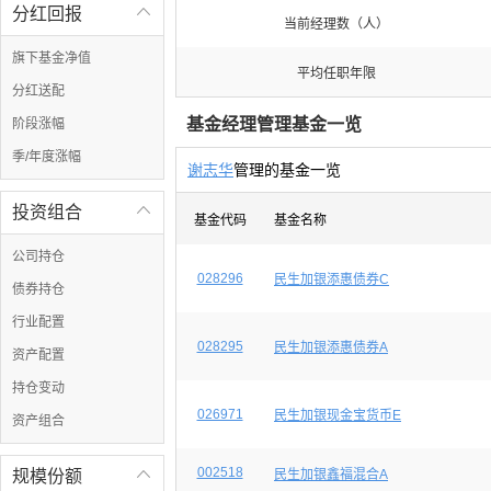
分红回报

当前经理数（人）
旗下基金净值
平均任职年限
分红送配
基金经理管理基金一览
阶段涨幅
季/年度涨幅
谢志华
管理的基金一览
投资组合

基金代码
基金名称
公司持仓
028296
民生加银添惠债券C
债券持仓
行业配置
028295
民生加银添惠债券A
资产配置
持仓变动
026971
民生加银现金宝货币E
资产组合
002518
规模份额

民生加银鑫福混合A