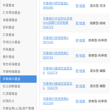
华泰保兴研究智选C
华富基金
吧
档案
混合型-灵活
006386
汇丰晋信基金
华泰保兴中证同业存单
海富通基金
AAA指数7天持有期
吧
档案
指数型-固收
018723
宏利基金
汇泉基金
华泰保兴安悦债券A
吧
档案
债券型-利率债
华润元大基金
007540
华商基金
华泰保兴安悦债券C
吧
档案
债券型-利率债
惠升基金
020741
恒生前海基金
华泰保兴鑫成优选混合
吧
档案
混合型-偏股
华泰柏瑞基金
A
016274
华泰保兴基金
华泰保兴鑫成优选混合
吧
档案
混合型-偏股
红土创新基金
C
016275
汇添富基金
华泰保兴安悦债券D
红塔红土
吧
档案
债券型-利率债
022109
华泰证券(上海)资产管理