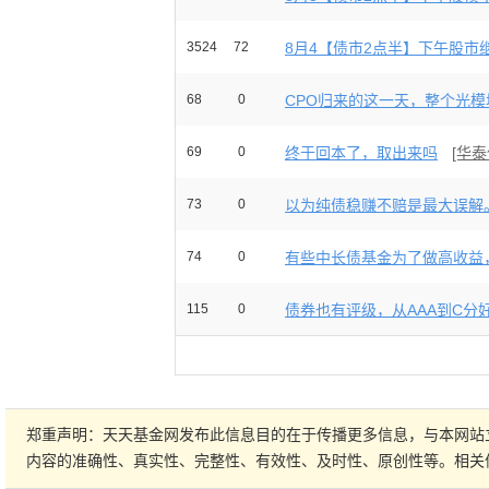
3524
72
8月4【债市2点半】下午股市继
68
0
CPO归来的这一天，整个光模块
69
0
终于回本了，取出来吗
[华
73
0
以为纯债稳赚不赔是最大误解。
74
0
有些中长债基金为了做高收益，
115
0
债券也有评级，从AAA到C分好
郑重声明：天天基金网发布此信息目的在于传播更多信息，与本网站
内容的准确性、真实性、完整性、有效性、及时性、原创性等。相关