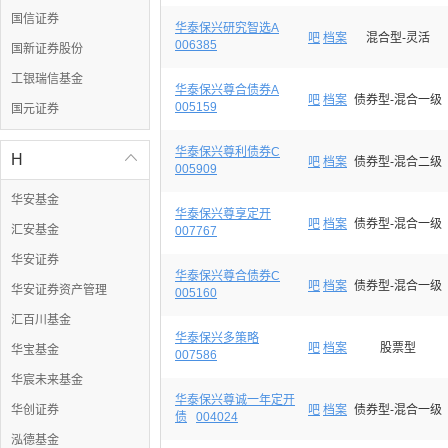
国信证券
华泰保兴研究智选A
吧
档案
混合型-灵活
006385
国新证券股份
工银瑞信基金
华泰保兴尊合债券A
吧
档案
债券型-混合一级
005159
国元证券
华泰保兴尊利债券C
H

吧
档案
债券型-混合二级
005909
华安基金
华泰保兴尊享定开
吧
档案
债券型-混合一级
汇安基金
007767
华安证券
华泰保兴尊合债券C
吧
档案
债券型-混合一级
华安证券资产管理
005160
汇百川基金
华泰保兴多策略
吧
档案
股票型
华宝基金
007586
华宸未来基金
华泰保兴尊诚一年定开
华创证券
吧
档案
债券型-混合一级
债
004024
泓德基金