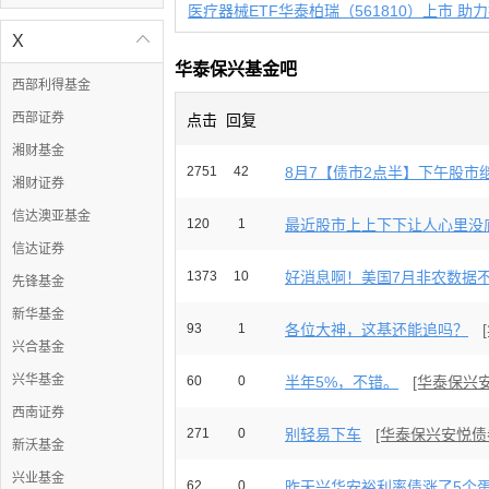
X

华泰保兴基金吧
西部利得基金
西部证券
点击
回复
湘财基金
2751
42
8月7【债市2点半】下午股市继
湘财证券
信达澳亚基金
120
1
最近股市上上下下让人心里没底
信达证券
1373
10
好消息啊！美国7月非农数据不及
先锋基金
新华基金
93
1
各位大神，这基还能追吗？
兴合基金
兴华基金
60
0
半年5%，不错。
[华泰保兴
西南证券
271
0
别轻易下车
[华泰保兴安悦债
新沃基金
兴业基金
62
0
昨天兴华安裕利率债涨了5个蛋。