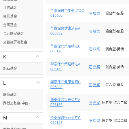
江信基金
华泰保兴吉年盈混合C
吧
档案
混合型-偏股
015000
金信基金
金鹰基金
华泰保兴健康消费A
吧
档案
混合型-偏股
006882
金元顺安基金
交银施罗德基金
华泰保兴策略精选C
吧
档案
混合型-灵活
005170
K

华泰保兴策略精选A
吧
档案
混合型-灵活
凯石基金
005169
华泰保兴健康消费C
L

吧
档案
混合型-偏股
006883
联博基金
华泰保兴兴元债券A
吧
档案
债券型-混合二级
路博迈基金(中国)
025156
M

华泰保兴兴元债券C
吧
档案
债券型-混合二级
025157