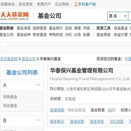
收藏本站
|
安全登录
|
免费开户
忘记密码
|
手机客户端
基金公司
基 金
基金数据
基金净值
投顾管家
基金排行
定投
港基
评级
投资工具
自选基金
基金公司
基金品种
新发基金
申购状态
分红
公告
私募
基金筛选
收益计算
天天基金网

基金公司

华泰保兴基金
您浏览过的基金：
华
易方达上证中盘ETF联接
华泰保兴基金管理有限公司
基金公司列表
Huatai Baoxing Fund Management Co.,Ltd.
A

办公地址:
上海市浦东新区博成路1101号华泰金融大
安联基金
总经理:
王现成
安信基金
管理规模
:
784.21亿元
基金数量:
68
只
经理人
B

基本概况
基金经理
基金净值
分红送配