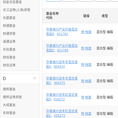
创金合信基金
长江证券(上海)资管
基金名称
链接
类型
长盛基金
代码
财通基金
华泰保兴产业升级混合
吧
档案
混合型-偏股
财通资管
发起A
021792
诚通证券
华泰保兴产业升级混合
吧
档案
混合型-偏股
长信基金
发起C
021793
财信基金
华泰保兴吉年丰混合发
吧
档案
混合型-偏股
财信证券
起A
004374
D

华泰保兴吉年丰混合发
吧
档案
混合型-偏股
起C
004375
德邦基金
华泰保兴吉年红混合发
德邦证券资管
吧
档案
混合型-偏股
起A
016272
大成基金
华泰保兴吉年红混合发
东财基金
吧
档案
混合型-偏股
起C
016273