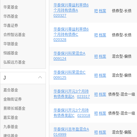
华泰保兴尊益利率债6
华夏基金
个月持有债券A
吧
档案
债券型-长债
020327
华西基金
华鑫证券
华泰保兴尊益利率债6
个月持有债券C
合煦智远基金
吧
档案
债券型-长债
020328
华银基金
恒越基金
华泰保兴科荣混合A
吧
档案
混合型-偏债
009124
弘毅远方基金
华泰保兴科荣混合C
吧
档案
混合型-偏债
J

009125
嘉合基金
华泰保兴开元3个月持
吧
档案
债券型-混合一级
有债券发起A
023317
金融街证券
景顺长城基金
华泰保兴开元3个月持
吧
档案
债券型-混合一级
有债券发起C
023318
嘉实基金
九泰基金
华泰保兴吉年盈混合A
吧
档案
混合型-偏股
014999
建信基金