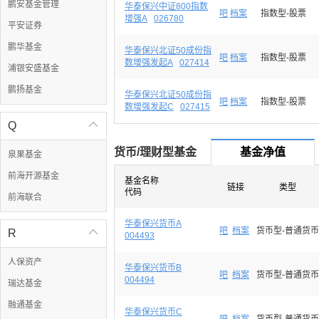
鹏安基金管理
华泰保兴中证800指数
吧
档案
指数型-股票
增强A
026780
平安证券
鹏华基金
华泰保兴北证50成份指
吧
档案
指数型-股票
数增强发起A
027414
浦银安盛基金
鹏扬基金
华泰保兴北证50成份指
吧
档案
指数型-股票
数增强发起C
027415
Q

货币/理财型基金
基金净值
泉果基金
前海开源基金
基金名称
链接
类型
代码
前海联合
华泰保兴货币A
吧
档案
货币型-普通货币
R

004493
人保资产
华泰保兴货币B
吧
档案
货币型-普通货币
004494
瑞达基金
融通基金
华泰保兴货币C