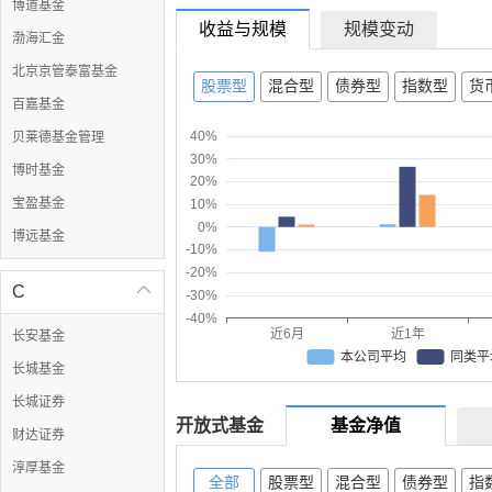
博道基金
收益与规模
规模变动
渤海汇金
北京京管泰富基金
股票型
混合型
债券型
指数型
货
百嘉基金
40%
贝莱德基金管理
30%
博时基金
20%
宝盈基金
10%
0%
博远基金
-10%
-20%
C

-30%
-40%
近6月
近1年
长安基金
本公司平均
同类平
长城基金
长城证券
开放式基金
基金净值
财达证券
淳厚基金
全部
股票型
混合型
债券型
指