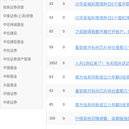
43
0
兴华安裕利率债昨日5个蛋平稳上
招商证券资管
中泰证券(上海)资管
54
0
兴华安裕利率债昨日5个蛋的净值
中信保诚基金
65
0
之前跌得我都不敢打开账户，南
中信建投
中信建投基金
59
0
看到南方科创芯片持仓里那几个
中信证券
中信证券资产管理
1652
6
八月2连红来了！今天阳光这边主
中银基金
中邮基金
63
0
南方信息创新成立六年翻3倍多，
众盈基金
52
0
看到南方科创芯片持仓里那几个
中银证券
中原证券
65
0
南方信息创新成立六年翻3倍多，
105
0
行情高低切换频繁，前期独涨的