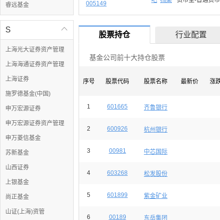
吧
档案
货币型-普通货币
005149
睿远基金
S

股票持仓
行业配置
上海光大证券资产管理
基金公司前十大持仓股票
上海海通证券资产管理
上海证券
序号
股票代码
股票名称
最新价
涨
施罗德基金(中国)
1
601665
齐鲁银行
申万宏源证券
申万宏源证券资产管理
2
600926
杭州银行
申万菱信基金
3
00981
中芯国际
苏新基金
山西证券
4
603268
松发股份
上银基金
5
601899
紫金矿业
尚正基金
山证(上海)资管
6
00189
东岳集团