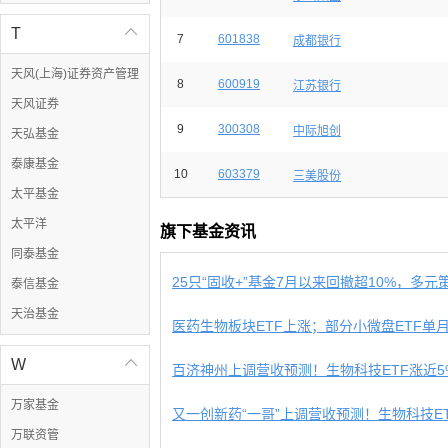
T

7
601838
成都银行
天风(上海)证券资产管理
8
600919
江苏银行
天风证券
9
300308
中际旭创
天弘基金
泰康基金
10
603379
三美股份
太平基金
太平洋
旗下基金资讯
同泰基金
25只“固收+”基金7月以来回撤超10%，多元策略
泰信基金
天治基金
W

万家基金
又一创新药“一哥”上调营收预测！生物科技ETF.
万联资管