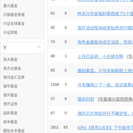
鑫元基金
61
0
昨天兴华安裕利率债收了5个蛋。
兴银基金管理
兴证全球基金
92
0
现在流动性持续宽松债市行情回
兴证资管
74
0
有色金属板块成交活跃，市场活
Y

88
1
上月已反转，小白锁仓啊
[
英大基金
易方达基金
65
0
晨起看盘，兴华安裕稳稳上涨5个
银河金汇证券
1208
3
今天赚得少了一些，但这周基金也
银华基金
银河基金
57
0
猎杀时刻
[华泰保兴安悦债券
粤开证券
益民基金
67
0
海外芯片供给存在不确定性，本
易米基金
2811
83
8月6【债市2点半】下午股市下
圆信永丰基金