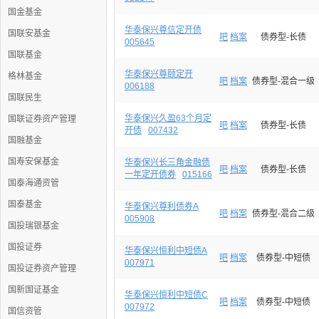
国金基金
华泰保兴尊信定开债
国联安基金
吧
档案
债券型-长债
005645
国联基金
华泰保兴尊颐定开
格林基金
吧
档案
债券型-混合一级
006188
国联民生
华泰保兴久盈63个月定
国联证券资产管理
吧
档案
债券型-长债
开债
007432
国融基金
国寿安保基金
华泰保兴长三角金融债
吧
档案
债券型-长债
一年定开债券
015166
国泰海通资管
国泰基金
华泰保兴尊利债券A
吧
档案
债券型-混合二级
005908
国投瑞银基金
国投证券
华泰保兴恒利中短债A
吧
档案
债券型-中短债
007971
国投证券资产管理
国新国证基金
华泰保兴恒利中短债C
吧
档案
债券型-中短债
007972
国信资管