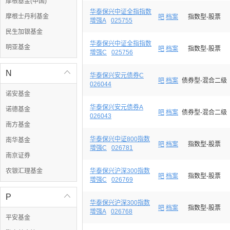
摩根基金(中国)
华泰保兴中证全指指数
摩根士丹利基金
吧
档案
指数型-股票
增强A
025755
民生加银基金
华泰保兴中证全指指数
明亚基金
吧
档案
指数型-股票
增强C
025756
N

华泰保兴安元债券C
吧
档案
债券型-混合二级
026044
诺安基金
华泰保兴安元债券A
诺德基金
吧
档案
债券型-混合二级
026043
南方基金
华泰保兴中证800指数
南华基金
吧
档案
指数型-股票
增强C
026781
南京证券
农银汇理基金
华泰保兴沪深300指数
吧
档案
指数型-股票
增强C
026769
P

华泰保兴沪深300指数
吧
档案
指数型-股票
增强A
026768
平安基金