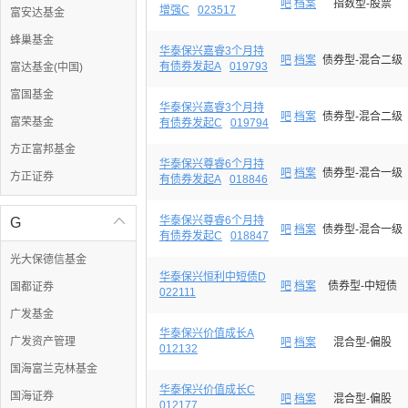
吧
档案
指数型-股票
增强C
023517
富安达基金
蜂巢基金
华泰保兴嘉睿3个月持
吧
档案
债券型-混合二级
有债券发起A
019793
富达基金(中国)
富国基金
华泰保兴嘉睿3个月持
吧
档案
债券型-混合二级
富荣基金
有债券发起C
019794
方正富邦基金
华泰保兴尊睿6个月持
吧
档案
债券型-混合一级
方正证券
有债券发起A
018846
华泰保兴尊睿6个月持
G

吧
档案
债券型-混合一级
有债券发起C
018847
光大保德信基金
华泰保兴恒利中短债D
吧
档案
债券型-中短债
国都证券
022111
广发基金
华泰保兴价值成长A
广发资产管理
吧
档案
混合型-偏股
012132
国海富兰克林基金
华泰保兴价值成长C
国海证券
吧
档案
混合型-偏股
012177