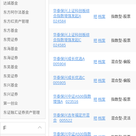
达诚基金
华泰保兴上证科创板综
东方阿尔法基金
合指数增强发起A
吧
档案
指数型-股票
024584
东方红资产管理
东方基金
华泰保兴上证科创板综
东莞证券
合指数增强发起C
吧
档案
指数型-股票
024585
东海基金
东海证券
华泰保兴成长优选A
吧
档案
混合型-偏股
005904
东吴基金
东吴证券
华泰保兴成长优选C
吧
档案
混合型-偏股
005905
东兴基金
东兴证券
华泰保兴中证A500指数
吧
档案
指数型-股票
增强A
023516
第一创业
东证融汇证券资产管理
华泰保兴吉年福定开混
吧
档案
混合型-灵活
合
005522
F

华泰保兴中证A500指数