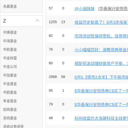
永赢基金
57
0
@小涵妹妹
[华泰保兴安悦债
Z

1255
13
收益历史新高了！8月3连涨来了
中庚基金
82
0
市场流动性保持宽松，信用债行
中海基金
76
0
小小喵喵您好：请教债券基金估
中航基金
中金财富
80
0
搭配低波动理财做资产平衡，少
中金公司
中加基金
2988
58
8月5【债市2点半】下午股市继
中金基金
95
1
$华泰保兴安悦债券C$买了一
中欧基金
朱雀基金
79
0
$华泰保兴安悦债券C$买了一年
招商基金
48
0
科创收盘仍大涨硬科技主线更
浙商基金
浙商证券资管