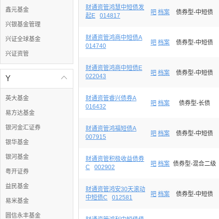
财通资管鸿慧中短债发
鑫元基金
吧
档案
债券型-中短债
起E
014817
兴银基金管理
财通资管鸿商中短债A
兴证全球基金
吧
档案
债券型-中短债
014740
兴证资管
财通资管鸿商中短债E
吧
档案
债券型-中短债
022043
Y

英大基金
财通资管睿兴债券A
吧
档案
债券型-长债
016432
易方达基金
银河金汇证券
财通资管鸿福短债A
吧
档案
债券型-中短债
007915
银华基金
银河基金
财通资管积极收益债券
吧
档案
债券型-混合二级
C
002902
粤开证券
益民基金
财通资管鸿安30天滚动
吧
档案
债券型-中短债
中短债C
012581
易米基金
圆信永丰基金