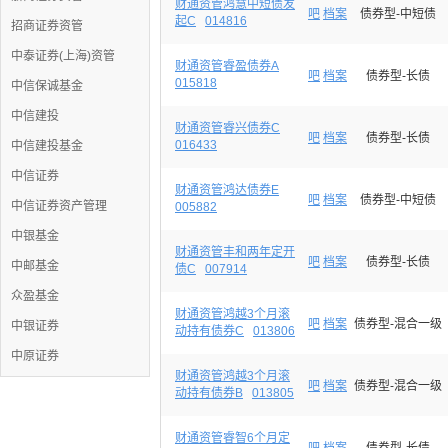
财通资管鸿慧中短债发
吧
档案
债券型-中短债
起C
014816
招商证券资管
中泰证券(上海)资管
财通资管睿盈债券A
吧
档案
债券型-长债
015818
中信保诚基金
中信建投
财通资管睿兴债券C
吧
档案
债券型-长债
016433
中信建投基金
中信证券
财通资管鸿达债券E
吧
档案
债券型-中短债
中信证券资产管理
005882
中银基金
财通资管丰和两年定开
吧
档案
债券型-长债
中邮基金
债C
007914
众盈基金
财通资管鸿越3个月滚
吧
档案
债券型-混合一级
中银证券
动持有债券C
013806
中原证券
财通资管鸿越3个月滚
吧
档案
债券型-混合一级
动持有债券B
013805
财通资管睿智6个月定