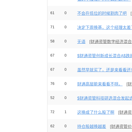
61
0
不会在低位的时候割肉了吧
71
0
决定下周换基，这个经理太差
58
0
无语
[财通资管数字经济混合
67
0
$财通资管创新成长混合A$跌的
67
0
虽然早就买了，还是来看看还有
76
0
财通高层能来看看不呀。
[
52
0
$财通资管科技研选混合发起式C
72
1
这换成了什么股了啊
[财通
62
0
持仓股越换越差
[财通资管价