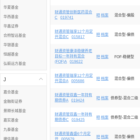
华夏基金
财通资管创新医药混合
吧
档案
混合型-偏股
华西基金
C
019741
华鑫证券
财通资管瑞享12个月定
吧
档案
混合型-偏债
合煦智远基金
开混合C
015817
华银基金
财通资管康泽稳健养老
恒越基金
目标一年持有混合
吧
档案
FOF-稳健型
(FOF)A
019622
弘毅远方基金
财通资管瑞享12个月定
吧
档案
混合型-偏债
J

开混合A
005686
嘉合基金
财通资管双鑫一年持有
吧
档案
债券型-混合二级
期债券A
019424
金融街证券
景顺长城基金
财通资管双鑫一年持有
吧
档案
债券型-混合二级
期债券C
019425
嘉实基金
九泰基金
财通资管鑫盛6个月定
吧
档案
混合型-偏债
建信基金
开
005679