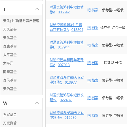
财通资管鸿利中短债债
T

吧
档案
债券型-中短债
券A
006542
天风(上海)证券资产管理
财通资管鸿越3个月滚
吧
档案
债券型-混合一级
天风证券
动持有债券A
013804
天弘基金
财通资管鸿利中短债债
吧
档案
债券型-中短债
泰康基金
券E
017944
太平基金
财通资管丰和两年定开
吧
档案
债券型-长债
太平洋
债A
007913
同泰基金
财通资管鸿佳60天滚动
泰信基金
吧
档案
债券型-中短债
中短债C
013977
天治基金
财通资管鸿慧中短债发
吧
档案
债券型-中短债
起式I
022487
W

财通资管鸿安30天滚动
万家基金
吧
档案
债券型-中短债
中短债A
012580
万联资管