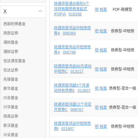
财通资管通达稳利3个
月持有期债券发起式
吧
档案
FOF-稳健型
X

(FOF)A
016338
西部利得基金
财通资管鸿益中短债债
吧
档案
债券型-中短债
西部证券
券A
006360
湘财基金
财通资管鸿运中短债债
吧
档案
债券型-中短债
湘财证券
券A
006799
信达澳亚基金
财通资管鸿启90天滚动
吧
档案
债券型-中短债
信达证券
中短债C
013217
先锋基金
财通资管鸿越3个月滚
吧
档案
债券型-混合一级
新华基金
动持有债券E
013807
兴合基金
财通资管鸿盛12个月定
兴华基金
吧
档案
债券型-混合一级
开债券C
008767
西南证券
财通资管鸿运中短债债
新沃基金
吧
档案
债券型-中短债
券I
021807
兴业基金