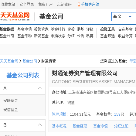
收藏本站
|
安全登录
|
免费开户
忘记密码
|
手机客户端
基金公司
基 金
基金数据
基金净值
投顾管家
基金排行
定投
港基
评级
投资工具
自选基金
基金公司
基金品种
新发基金
申购状态
分红
公告
私募
基金筛选
收益计算
天天基金网

基金公司

财通资管
您浏览过的基金：
华
易方达上证中盘ETF联接
财通证券资产管理有限公司
基金公司列表
CAITONG SECURITIES ASSET MANAGEM
A

办公地址:
上海市浦东新区栖霞路26号富汇大厦B座8-
安联基金
总经理:
钱慧
安信基金
管理规模
:
1104.31亿元
基金数量:
159
只
经
B

基本概况
基金经理
基金净值
分红送配