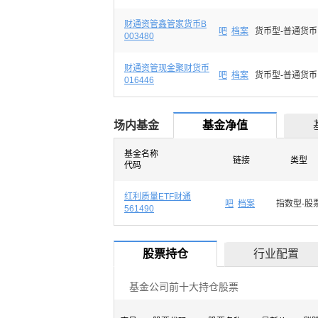
财通资管鑫管家货币B
吧
档案
货币型-普通货币
003480
财通资管现金聚财货币
吧
档案
货币型-普通货币
016446
场内基金
基金净值
基金名称
链接
类型
代码
红利质量ETF财通
吧
档案
指数型-股
561490
股票持仓
行业配置
基金公司前十大持仓股票