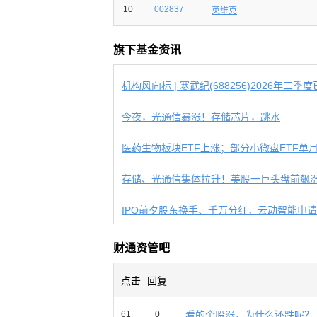
10
002837
英维克
旗下基金资讯
机构风向标 | 寒武纪(688256)2026年二季度已
今夜，光通信暴涨！存储芯片，跳水
存储、光通信集体拉升！美股一巨头盘前飙涨
IPO前夕股东换手、千万分红，云动智能申请港
财通资管吧
点击
回复
61
0
看的个股涨，为什么还跌呢？