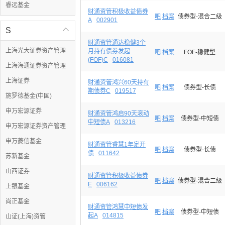
睿远基金
财通资管积极收益债券
吧
档案
债券型-混合二级
A
002901
S

财通资管通达稳健3个
上海光大证券资产管理
月持有债券发起
吧
档案
FOF-稳健型
(FOF)C
016081
上海海通证券资产管理
上海证券
财通资管鸿兴60天持有
吧
档案
债券型-长债
期债券C
019517
施罗德基金(中国)
申万宏源证券
财通资管鸿启90天滚动
吧
档案
债券型-中短债
中短债A
013216
申万宏源证券资产管理
申万菱信基金
财通资管睿慧1年定开
吧
档案
债券型-长债
债
011642
苏新基金
山西证券
财通资管积极收益债券
吧
档案
债券型-混合二级
E
006162
上银基金
尚正基金
财通资管鸿慧中短债发
吧
档案
债券型-中短债
起A
014815
山证(上海)资管