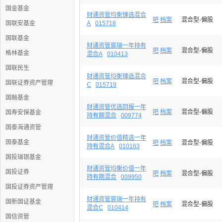
国金基金
财通资管均衡臻选混合
吧
档案
混合型-偏股
国联安基金
A
015718
国联基金
财通资管宸瑞一年持有
吧
档案
混合型-偏股
格林基金
混合A
010413
国联民生
财通资管均衡臻选混合
吧
档案
混合型-偏股
国联证券资产管理
C
015719
国融基金
财通资管优选回报一年
吧
档案
混合型-偏股
国寿安保基金
持有期混合
009774
国泰海通资管
财通资管价值精选一年
国泰基金
吧
档案
混合型-偏股
持有混合A
010163
国投瑞银基金
财通资管均衡价值一年
国投证券
吧
档案
混合型-偏股
持有期混合
009950
国投证券资产管理
财通资管宸瑞一年持有
国新国证基金
吧
档案
混合型-偏股
混合C
010414
国信资管