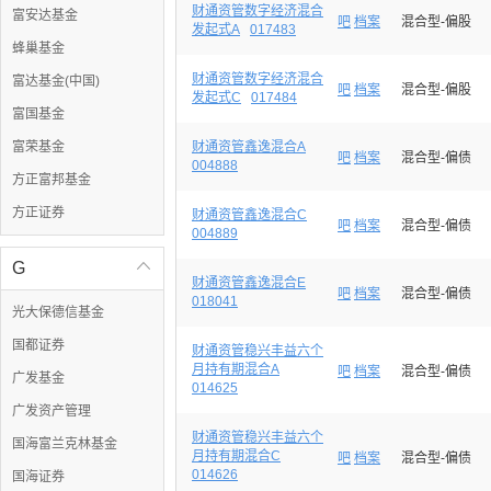
财通资管数字经济混合
富安达基金
吧
档案
混合型-偏股
发起式A
017483
蜂巢基金
财通资管数字经济混合
富达基金(中国)
吧
档案
混合型-偏股
发起式C
017484
富国基金
富荣基金
财通资管鑫逸混合A
吧
档案
混合型-偏债
004888
方正富邦基金
方正证券
财通资管鑫逸混合C
吧
档案
混合型-偏债
004889
G

财通资管鑫逸混合E
吧
档案
混合型-偏债
018041
光大保德信基金
国都证券
财通资管稳兴丰益六个
月持有期混合A
吧
档案
混合型-偏债
广发基金
014625
广发资产管理
财通资管稳兴丰益六个
国海富兰克林基金
月持有期混合C
吧
档案
混合型-偏债
014626
国海证券