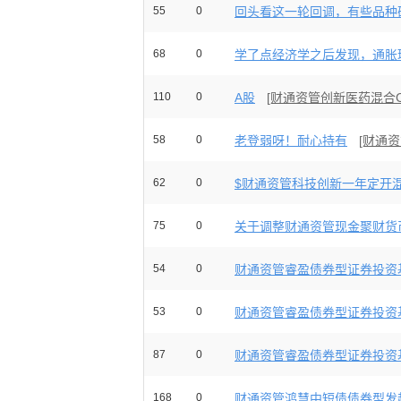
55
0
回头看这一轮回调，有些品种确
68
0
学了点经济学之后发现，通胀环
110
0
A股
[财通资管创新医药混合C
58
0
老登弱呀！耐心持有
[财通
62
0
$财通资管科技创新一年定开混合
75
0
关于调整财通资管现金聚财货币
54
0
财通资管睿盈债券型证券投资基
53
0
财通资管睿盈债券型证券投资基
87
0
财通资管睿盈债券型证券投资基
168
0
财通资管鸿慧中短债债券型发起