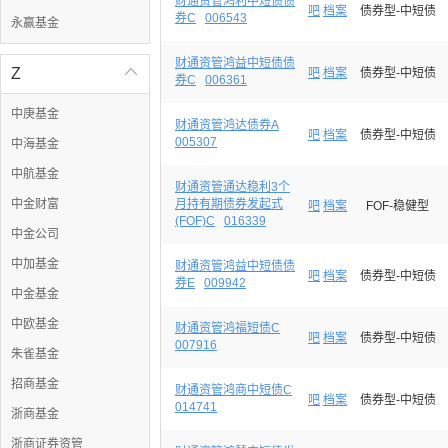
财通资管鸿利中短债债
吧
档案
债券型-中短债
券C
006543
永赢基金
财通资管鸿益中短债债
Z

吧
档案
债券型-中短债
券C
006361
中庚基金
财通资管鸿达债券A
吧
档案
债券型-中短债
005307
中海基金
中航基金
财通资管通达稳利3个
中金财富
月持有期债券发起式
吧
档案
FOF-稳健型
(FOF)C
016339
中金公司
中加基金
财通资管鸿益中短债债
吧
档案
债券型-中短债
券E
009942
中金基金
中欧基金
财通资管鸿福短债C
吧
档案
债券型-中短债
007916
朱雀基金
招商基金
财通资管鸿商中短债C
吧
档案
债券型-中短债
014741
浙商基金
浙商证券资管