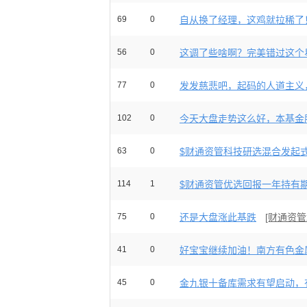
69
0
自从换了经理，这鸡就拉稀了
56
0
这调了些啥啊？完美错过这个星
77
0
发发慈悲吧，起码的人道主义，
102
0
今天大盘走势这么好，本基金股
63
0
$财通资管科技研选混合发起式C
114
1
$财通资管优选回报一年持有期混
75
0
还是大盘涨此基跌
[财通资
41
0
好宝宝继续加油！南方有色金属
45
0
金九银十备库需求有望启动，有