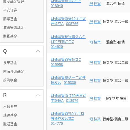
财通资管鑫锐混合E
鹏安基金管理
吧
档案
混合型-偏债
018040
平安证券
财通资管鸿盛12个月定
鹏华基金
吧
档案
债券型-混合一级
开债券A
008766
浦银安盛基金
鹏扬基金
财通资管稳兴增益六个
月持有期混合C
吧
档案
混合型-偏债
014620
Q

财通资管双安债券C
吧
档案
债券型-混合二级
泉果基金
015958
前海开源基金
财通资管睿达一年定开
前海联合
吧
档案
债券型-混合一级
债发起
015330
R

财通资管鸿佳60天滚动
吧
档案
债券型-中短债
中短债A
013976
人保资产
财通资管双福9个月持
瑞达基金
有债券发起式C
吧
档案
债券型-混合二级
014770
融通基金