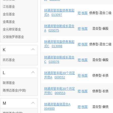
江信基金
财通资管双盈债券发起
吧
档案
债券型-混合二级
金信基金
式A
013097
金鹰基金
财通资管创新成长混合
吧
档案
混合型-偏股
金元顺安基金
A
020075
交银施罗德基金
财通资管双盈债券发起
吧
档案
债券型-混合二级
式C
013098
K

财通资管创新成长混合
凯石基金
吧
档案
混合型-偏股
C
020076
L

财通资管丰乾39个月定
吧
档案
债券型-长债
开债A
009552
联博基金
财通资管丰乾39个月定
路博迈基金(中国)
吧
档案
债券型-长债
开债C
009553
M

财通资管鑫锐混合A
吧
档案
混合型-偏债
004900