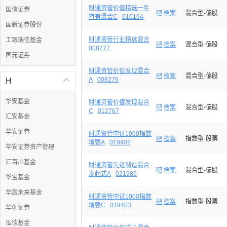
财通资管价值精选一年
国信证券
吧
档案
混合型-偏股
持有混合C
010164
国新证券股份
财通资管行业精选混合
工银瑞信基金
吧
档案
混合型-偏股
008277
国元证券
财通资管价值发现混合
吧
档案
混合型-偏股
A
008276
H

华安基金
财通资管价值发现混合
吧
档案
混合型-偏股
C
012767
汇安基金
华安证券
财通资管中证1000指数
吧
档案
指数型-股票
增强A
019402
华安证券资产管理
汇百川基金
财通资管先进制造混合
吧
档案
混合型-偏股
发起式A
021985
华宝基金
华宸未来基金
财通资管中证1000指数
吧
档案
指数型-股票
增强C
019403
华创证券
泓德基金