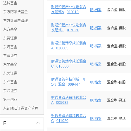
达诚基金
财通资管产业优选混合
吧
档案
混合型-偏股
东方阿尔法基金
发起式A
019119
东方红资产管理
财通资管产业优选混合
吧
档案
混合型-偏股
东方基金
发起式C
019120
东莞证券
财通资管臻享成长混合
吧
档案
混合型-偏股
东海基金
A
016605
东海证券
财通资管臻享成长混合
吧
档案
混合型-偏股
东吴基金
C
016606
东吴证券
财通资管科技创新一年
东兴基金
吧
档案
混合型-偏股
定开混合
009447
东兴证券
财通资管消费精选混合
第一创业
吧
档案
混合型-灵活
A
005682
东证融汇证券资产管理
财通资管消费精选混合
吧
档案
混合型-灵活
C
011020
F
