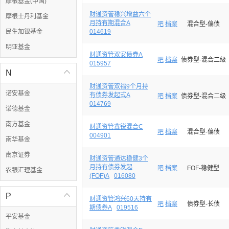
摩根基金(中国)
财通资管稳兴增益六个
摩根士丹利基金
月持有期混合A
吧
档案
混合型-偏债
民生加银基金
014619
明亚基金
财通资管双安债券A
吧
档案
债券型-混合二级
015957
N

财通资管双福9个月持
诺安基金
有债券发起式A
吧
档案
债券型-混合二级
014769
诺德基金
南方基金
财通资管鑫锐混合C
吧
档案
混合型-偏债
004901
南华基金
南京证券
财通资管通达稳健3个
月持有债券发起
吧
档案
FOF-稳健型
农银汇理基金
(FOF)A
016080
P

财通资管鸿兴60天持有
吧
档案
债券型-长债
期债券A
019516
平安基金