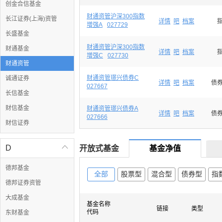
创金合信基金
财通资管沪深300指数
长江证券(上海)资管
详情
吧
档案
增强A
027729
长盛基金
财通资管沪深300指数
财通基金
详情
吧
档案
增强C
027730
财通资管
财通资管璟兴债券C
诚通证券
详情
吧
档案
债券
027667
长信基金
财信基金
财通资管璟兴债券A
详情
吧
档案
债券
027666
财信证券
D

开放式基金
基金净值
德邦基金
全部
股票型
混合型
债券型
指
德邦证券资管
大成基金
基金名称
链接
类型
代码
东财基金