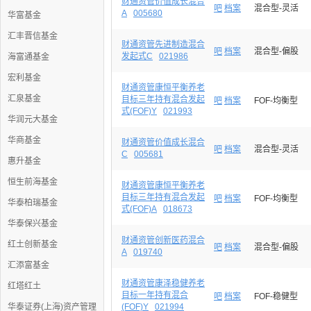
财通资管价值成长混合
吧
档案
混合型-灵活
A
005680
华富基金
汇丰晋信基金
财通资管先进制造混合
吧
档案
混合型-偏股
发起式C
021986
海富通基金
宏利基金
财通资管康恒平衡养老
汇泉基金
目标三年持有混合发起
吧
档案
FOF-均衡型
式(FOF)Y
021993
华润元大基金
华商基金
财通资管价值成长混合
吧
档案
混合型-灵活
C
005681
惠升基金
恒生前海基金
财通资管康恒平衡养老
目标三年持有混合发起
吧
档案
FOF-均衡型
华泰柏瑞基金
式(FOF)A
018673
华泰保兴基金
财通资管创新医药混合
红土创新基金
吧
档案
混合型-偏股
A
019740
汇添富基金
财通资管康泽稳健养老
红塔红土
目标一年持有混合
吧
档案
FOF-稳健型
华泰证券(上海)资产管理
(FOF)Y
021994