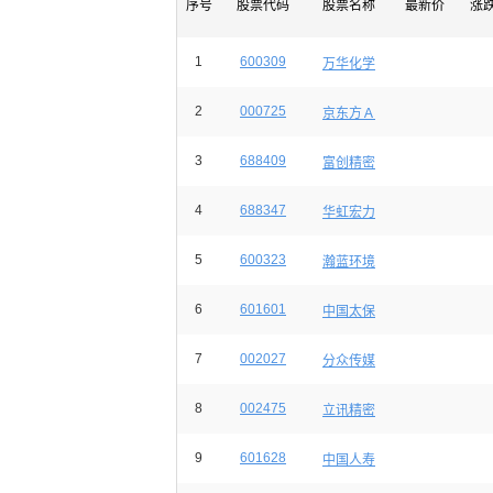
序号
股票代码
股票名称
最新价
涨
1
600309
万华化学
2
000725
京东方Ａ
3
688409
富创精密
4
688347
华虹宏力
5
600323
瀚蓝环境
6
601601
中国太保
7
002027
分众传媒
8
002475
立讯精密
9
601628
中国人寿