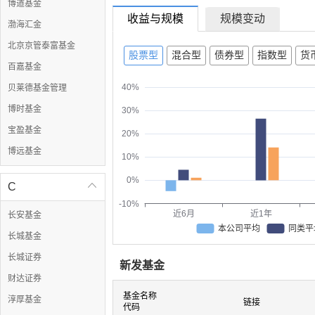
博道基金
收益与规模
规模变动
渤海汇金
北京京管泰富基金
股票型
混合型
债券型
指数型
货
百嘉基金
40%
贝莱德基金管理
博时基金
30%
宝盈基金
20%
博远基金
10%
0%
C

-10%
近6月
近1年
长安基金
本公司平均
同类平
长城基金
长城证券
新发基金
财达证券
基金名称
淳厚基金
链接
代码