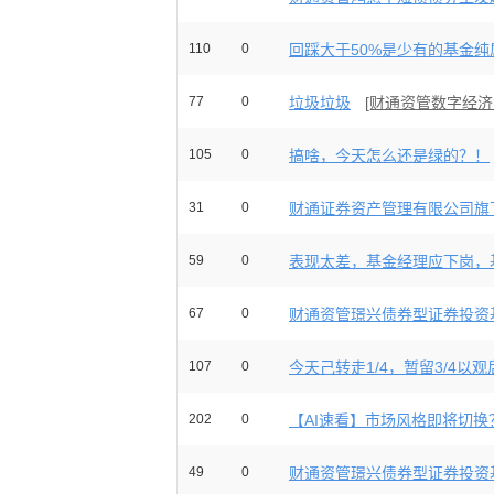
110
0
回踩大于50%是少有的基金纯属
77
0
垃圾垃圾
[财通资管数字经济
105
0
搞啥，今天怎么还是绿的？！
31
0
财通证券资产管理有限公司旗下
59
0
表现太差，基金经理应下岗，基
67
0
财通资管璟兴债券型证券投资基
107
0
今天己转走1/4，暂留3/4以
202
0
【AI速看】市场风格即将切换
49
0
财通资管璟兴债券型证券投资基