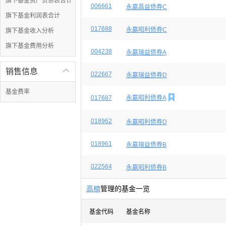
旗下基金资产负债表合计
006661
永赢昌益债券C
旗下基金利润表合计
017688
永赢昭利债券C
旗下基金收入分析
旗下基金费用分析
004238
永赢瑞益债券A
销售信息

022667
永赢瑞益债券D
基金费率

017687
永赢昭利债券A
018962
永赢昭利债券D
018961
永赢瑞益债券B
022564
永赢昭利债券B
高楠
管理的基金一览
基金代码
基金名称