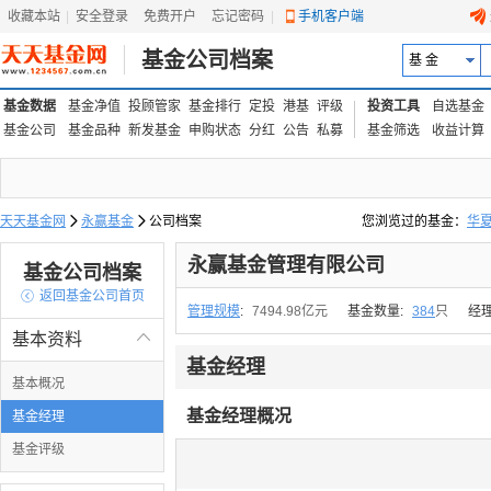
收藏本站
|
安全登录
|
免费开户
忘记密码
|
手机客户端
基金公司档案
基 金
基金数据
基金净值
投顾管家
基金排行
定投
港基
评级
投资工具
自选基金
基金公司
基金品种
新发基金
申购状态
分红
公告
私募
基金筛选
收益计算
天天基金网

永赢基金

公司档案
您浏览过的基金：
华
易方达上证中盘ETF联接
永赢基金管理有限公司
基金公司档案

返回基金公司首页
管理规模
:
7494.98亿元
基金数量:
384
只
经
基本资料

基金经理
基本概况
基金经理概况
基金经理
基金评级