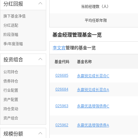
分红回报

当前经理数（人）
旗下基金净值
平均任职年限
分红送配
基金经理管理基金一览
阶段涨幅
季/年度涨幅
李文宾
管理的基金一览
投资组合

基金代码
基金名称
公司持仓
026685
永赢锐见成长混合C
债券持仓
026684
永赢锐见成长混合A
行业配置
资产配置
025963
永赢优选增强债券C
持仓变动
资产组合
025962
永赢优选增强债券A
规模份额
