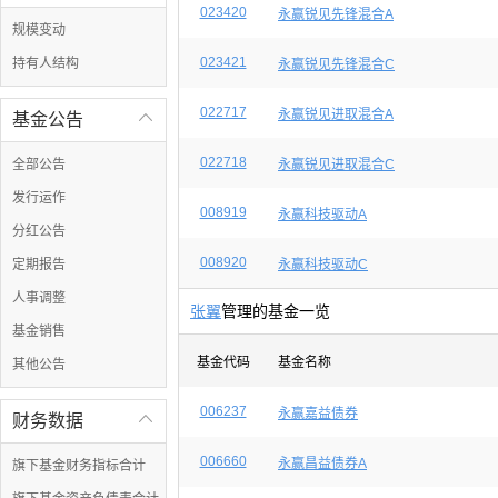
023420
永赢锐见先锋混合A
规模变动
023421
持有人结构
永赢锐见先锋混合C
022717
永赢锐见进取混合A
基金公告

022718
全部公告
永赢锐见进取混合C
发行运作
008919
永赢科技驱动A
分红公告
008920
定期报告
永赢科技驱动C
人事调整
张翼
管理的基金一览
基金销售
基金代码
基金名称
其他公告
006237
永赢嘉益债券
财务数据

006660
永赢昌益债券A
旗下基金财务指标合计