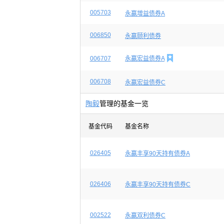
005703
永赢增益债券A
006850
永赢颐利债券

006707
永赢宏益债券A
006708
永赢宏益债券C
陶毅
管理的基金一览
基金代码
基金名称
026405
永赢丰享90天持有债券A
026406
永赢丰享90天持有债券C
002522
永赢双利债券C