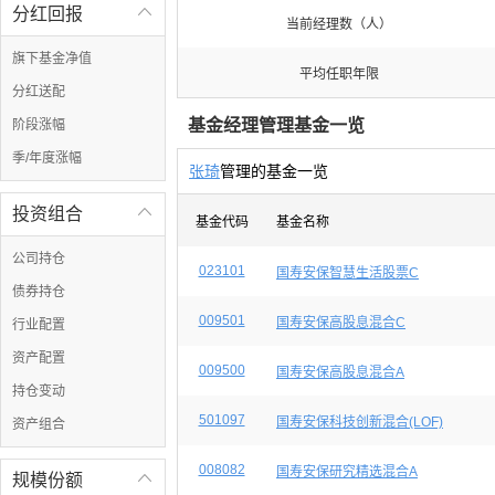
分红回报

当前经理数（人）
旗下基金净值
平均任职年限
分红送配
基金经理管理基金一览
阶段涨幅
季/年度涨幅
张琦
管理的基金一览
投资组合

基金代码
基金名称
公司持仓
023101
国寿安保智慧生活股票C
债券持仓
009501
国寿安保高股息混合C
行业配置
资产配置
009500
国寿安保高股息混合A
持仓变动
501097
国寿安保科技创新混合(LOF)
资产组合
008082
国寿安保研究精选混合A
规模份额
