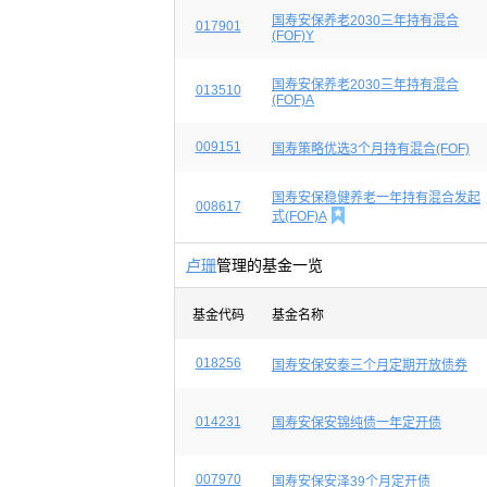
国寿安保养老2030三年持有混合
017901
(FOF)Y
国寿安保养老2030三年持有混合
013510
(FOF)A
009151
国寿策略优选3个月持有混合(FOF)
国寿安保稳健养老一年持有混合发起
008617

式(FOF)A
卢珊
管理的基金一览
基金代码
基金名称
018256
国寿安保安泰三个月定期开放债券
014231
国寿安保安锦纯债一年定开债
007970
国寿安保安泽39个月定开债