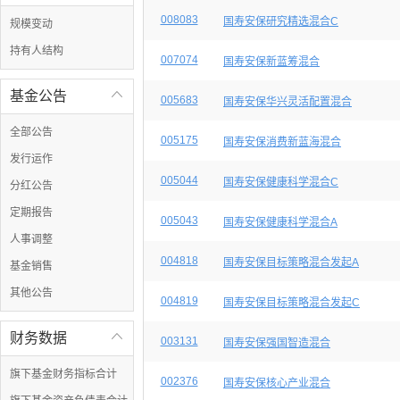
008083
国寿安保研究精选混合C
规模变动
持有人结构
007074
国寿安保新蓝筹混合
基金公告

005683
国寿安保华兴灵活配置混合
全部公告
005175
国寿安保消费新蓝海混合
发行运作
005044
国寿安保健康科学混合C
分红公告
定期报告
005043
国寿安保健康科学混合A
人事调整
004818
国寿安保目标策略混合发起A
基金销售
其他公告
004819
国寿安保目标策略混合发起C
财务数据

003131
国寿安保强国智造混合
旗下基金财务指标合计
002376
国寿安保核心产业混合