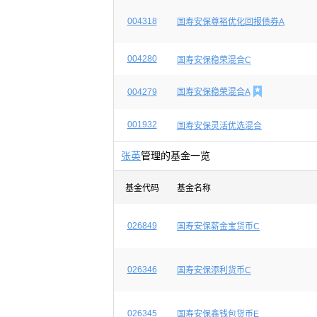
004318
国寿安保尊裕优化回报债券A
004280
国寿安保稳荣混合C

004279
国寿安保稳荣混合A
001932
国寿安保灵活优选混合
张英
管理的基金一览
基金代码
基金名称
026849
国寿安保薪金宝货币C
026346
国寿安保添利货币C
026345
国寿安保鑫钱包货币E