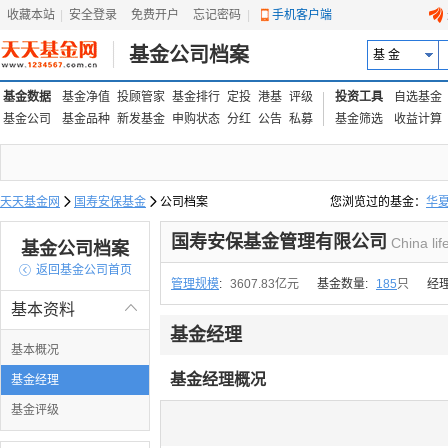
收藏本站
|
安全登录
|
免费开户
忘记密码
|
手机客户端
基金公司档案
基 金
基金数据
基金净值
投顾管家
基金排行
定投
港基
评级
投资工具
自选基金
基金公司
基金品种
新发基金
申购状态
分红
公告
私募
基金筛选
收益计算
天天基金网

国寿安保基金

公司档案
您浏览过的基金：
华
易方达上证中盘ETF联接
国寿安保基金管理有限公司
China li
基金公司档案

返回基金公司首页
管理规模
:
3607.83亿元
基金数量:
185
只
经
基本资料

基金经理
基本概况
基金经理概况
基金经理
基金评级