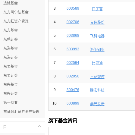
达诚基金
3
603589
口子窖
东方阿尔法基金
东方红资产管理
4
002706
良信股份
东方基金
5
603868
飞科电器
东莞证券
东海基金
6
603993
洛阳钼业
东海证券
7
002594
比亚迪
东吴基金
东吴证券
8
002050
三花智控
东兴基金
9
300476
胜宏科技
东兴证券
第一创业
10
603899
晨光股份
东证融汇证券资产管理
旗下基金资讯
F
