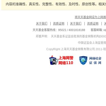
内容的准确性、真实性、完整性、有效性、及时性、原创性等。相关
将天天基金网设为上网首
关于我们
资质证明
关于我们
资质证明
天天基金客服热线：95021 / 4001818188
客服邮箱: vip
郑重声明:
天天基金系证监会批准的基金销售机构[00000
中国证监会上海监管
CopyRight 上海天天基金销售有限公司 2011-现