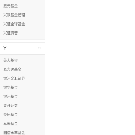
鑫元基金
兴银基金管理
兴证全球基金
兴证资管
Y

英大基金
易方达基金
银河金汇证券
银华基金
银河基金
粤开证券
益民基金
易米基金
圆信永丰基金