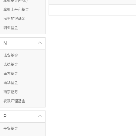
摩根基金(中国)
摩根士丹利基金
民生加银基金
明亚基金
N

诺安基金
诺德基金
南方基金
南华基金
南京证券
农银汇理基金
P

平安基金