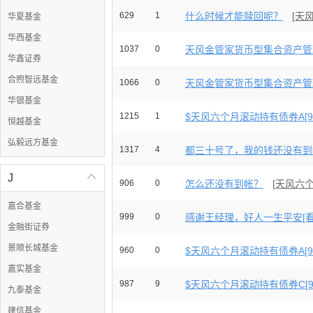
629
1
什么时候才能赎回呢？
[天
华夏基金
华西基金
1037
0
天风金管家货币型集合资产管理计
华鑫证券
合煦智远基金
1066
0
天风金管家货币型集合资产管理
华银基金
1215
1
$天风六个月滚动持有债券A[9700
恒越基金
弘毅远方基金
1317
4
都三十号了，我的钱还没有到帐
J

906
0
怎么还没有到帐？
[天风六
嘉合基金
999
0
感谢王经理，好人一生平安[看多]
金融街证券
景顺长城基金
960
0
$天风六个月滚动持有债券A[9700
嘉实基金
987
9
$天风六个月滚动持有债券C[9700
九泰基金
建信基金