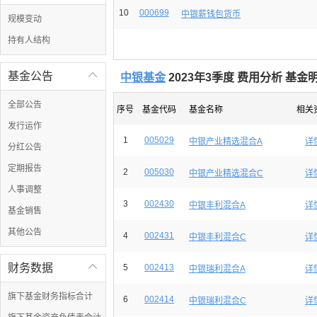
10
000699
中银薪钱包货币
规模变动
持有人结构
基金公告

中银基金
2023年3季度 费用分析 基金明
全部公告
序号
基金代码
基金名称
相关
发行运作
1
005029
中银产业精选混合A
详
分红公告
定期报告
2
005030
中银产业精选混合C
详
人事调整
3
002430
中银丰利混合A
详
基金销售
其他公告
4
002431
中银丰利混合C
详
财务数据

5
002413
中银瑞利混合A
详
旗下基金财务指标合计
6
002414
中银瑞利混合C
详