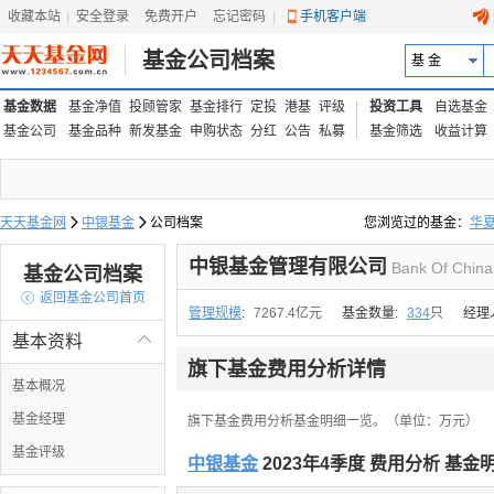
收藏本站
|
安全登录
|
免费开户
忘记密码
|
手机客户端
基金公司档案
基 金
基金数据
基金净值
投顾管家
基金排行
定投
港基
评级
投资工具
自选基金
基金公司
基金品种
新发基金
申购状态
分红
公告
私募
基金筛选
收益计算
天天基金网

中银基金

公司档案
您浏览过的基金：
华
易方达上证中盘ETF联接
中银基金管理有限公司
Bank Of China
基金公司档案

返回基金公司首页
管理规模
:
7267.4亿元
基金数量:
334
只
经理
基本资料

旗下基金费用分析详情
基本概况
基金经理
旗下基金费用分析基金明细一览。（单位：万元）
基金评级
中银基金
2023年4季度 费用分析 基金明