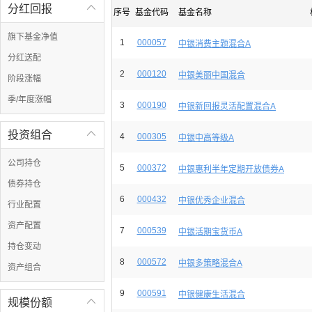
分红回报

序号
基金代码
基金名称
旗下基金净值
1
000057
中银消费主题混合A
分红送配
2
000120
中银美丽中国混合
阶段涨幅
季/年度涨幅
3
000190
中银新回报灵活配置混合A
投资组合

4
000305
中银中高等级A
公司持仓
5
000372
中银惠利半年定期开放债券A
债券持仓
6
000432
中银优秀企业混合
行业配置
资产配置
7
000539
中银活期宝货币A
持仓变动
8
000572
中银多策略混合A
资产组合
9
000591
中银健康生活混合
规模份额
