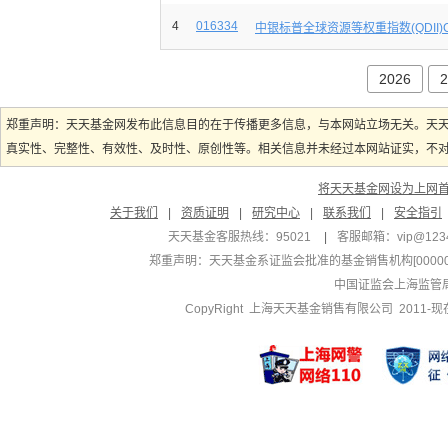
4
016334
中银标普全球资源等权重指数(QDII)
2026
2
郑重声明：天天基金网发布此信息目的在于传播更多信息，与本网站立场无关。天
真实性、完整性、有效性、及时性、原创性等。相关信息并未经过本网站证实，不对您
将天天基金网设为上网
关于我们
|
资质证明
|
研究中心
|
联系我们
|
安全指引
天天基金客服热线：95021
|
客服邮箱：
vip@123
郑重声明：
天天基金系证监会批准的基金销售机构[000000
中国证监会上海监管
CopyRight 上海天天基金销售有限公司 2011-现在