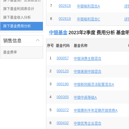
旗下基金资产负债表合计
7
002618
中银裕利混合A
详
旗下基金利润表合计
旗下基金收入分析
8
002619
中银裕利混合C
详
旗下基金费用分析
中银基金
2023年2季度 费用分析 基金明
销售信息

序号
基金代码
基金名称
基金费率
1
000057
中银消费主题混合
2
000120
中银美丽中国混合
3
000190
中银新回报灵活配置混合A
4
000305
中银中高等级A
5
000372
中银惠利半年定期开放债券A
6
000432
中银优秀企业混合