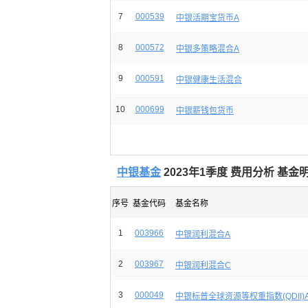
7
000539
中银活期宝货币A
8
000572
中银多策略混合A
9
000591
中银健康生活混合
10
000699
中银薪钱包货币
中银基金
2023年1季度 费用分析 基金明
序号
基金代码
基金名称
1
003966
中银润利混合A
2
003967
中银润利混合C
3
000049
中银标普全球资源等权重指数(QDII)