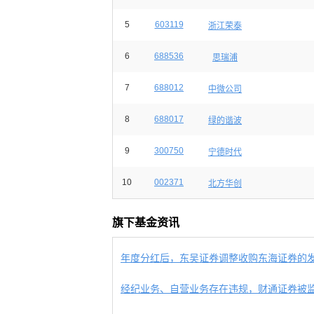
5
603119
浙江荣泰
6
688536
思瑞浦
7
688012
中微公司
8
688017
绿的谐波
9
300750
宁德时代
10
002371
北方华创
旗下基金资讯
年度分红后，东吴证券调整收购东海证券的发行
经纪业务、自营业务存在违规，财通证券被监管“