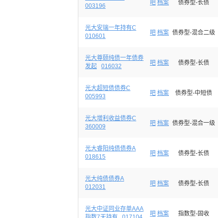
吧
档案
债券型-长债
003196
光大安瑞一年持有C
吧
档案
债券型-混合二级
010601
光大尊颐纯债一年债券
吧
档案
债券型-长债
发起
016032
光大超短债债券C
吧
档案
债券型-中短债
005993
光大增利收益债券C
吧
档案
债券型-混合一级
360009
光大睿阳纯债债券A
吧
档案
债券型-长债
018615
光大纯债债券A
吧
档案
债券型-长债
012031
光大中证同业存单AAA
吧
档案
指数型-固收
指数7天持有
017104