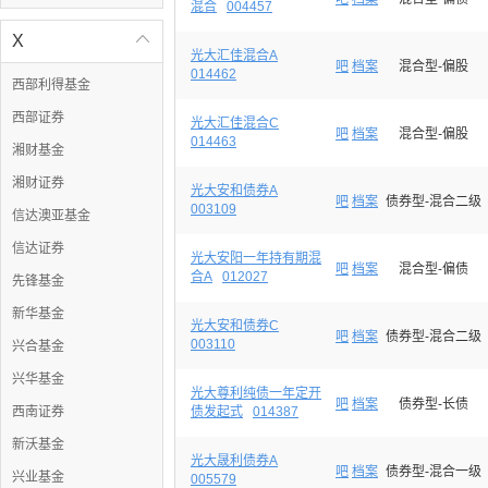
混合
004457
X

光大汇佳混合A
吧
档案
混合型-偏股
014462
西部利得基金
西部证券
光大汇佳混合C
吧
档案
混合型-偏股
014463
湘财基金
湘财证券
光大安和债券A
吧
档案
债券型-混合二级
003109
信达澳亚基金
信达证券
光大安阳一年持有期混
吧
档案
混合型-偏债
合A
012027
先锋基金
新华基金
光大安和债券C
吧
档案
债券型-混合二级
003110
兴合基金
兴华基金
光大尊利纯债一年定开
吧
档案
债券型-长债
西南证券
债发起式
014387
新沃基金
光大晟利债券A
吧
档案
债券型-混合一级
兴业基金
005579