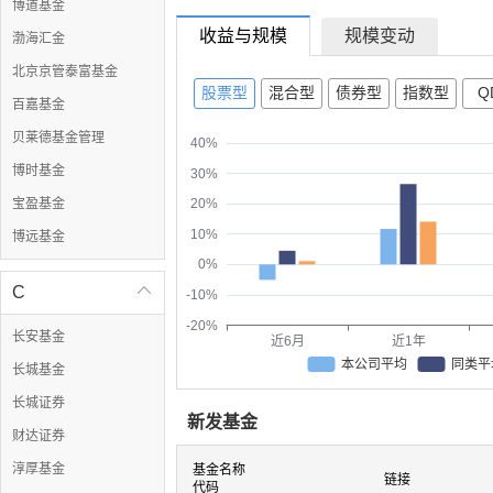
博道基金
收益与规模
规模变动
渤海汇金
北京京管泰富基金
股票型
混合型
债券型
指数型
QD
百嘉基金
贝莱德基金管理
40%
博时基金
30%
宝盈基金
20%
10%
博远基金
0%
C

-10%
-20%
长安基金
近6月
近1年
本公司平均
同类平
长城基金
长城证券
新发基金
财达证券
淳厚基金
基金名称
链接
代码