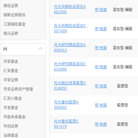
国信证券
光大风格轮动混合A
吧
档案
混合型-偏股
002305
国新证券股份
工银瑞信基金
光大风格轮动混合C
吧
档案
混合型-偏股
007499
国元证券
光大研究精选混合A
吧
档案
混合型-偏股
H

008313
华安基金
光大研究精选混合C
吧
档案
混合型-偏股
019390
汇安基金
华安证券
光大国企改革股票C
吧
档案
股票型
018650
华安证券资产管理
汇百川基金
光大量化股票A
吧
档案
股票型
360001
华宝基金
华宸未来基金
光大量化股票C
吧
档案
股票型
华创证券
007479
泓德基金