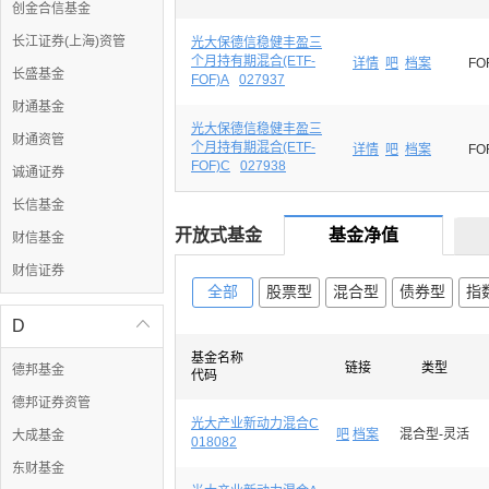
创金合信基金
长江证券(上海)资管
光大保德信稳健丰盈三
个月持有期混合(ETF-
详情
吧
档案
FO
长盛基金
FOF)A
027937
财通基金
光大保德信稳健丰盈三
财通资管
个月持有期混合(ETF-
详情
吧
档案
FO
FOF)C
027938
诚通证券
长信基金
开放式基金
基金净值
财信基金
财信证券
全部
股票型
混合型
债券型
指
D

基金名称
链接
类型
德邦基金
代码
德邦证券资管
光大产业新动力混合C
吧
档案
混合型-灵活
大成基金
018082
东财基金