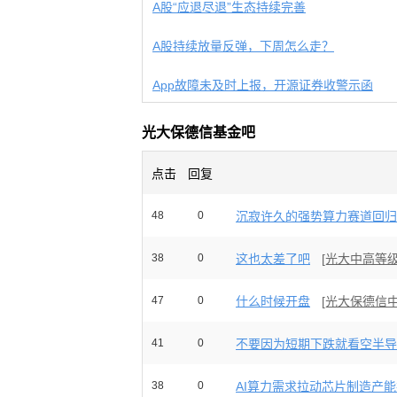
A股“应退尽退”生态持续完善
A股持续放量反弹，下周怎么走？
App故障未及时上报，开源证券收警示函
光大保德信基金吧
点击
回复
48
0
沉寂许久的强势算力赛道回归主
38
0
这也太差了吧
[光大中高等级
47
0
什么时候开盘
[光大保德信
41
0
不要因为短期下跌就看空半导体
38
0
AI算力需求拉动芯片制造产能扩