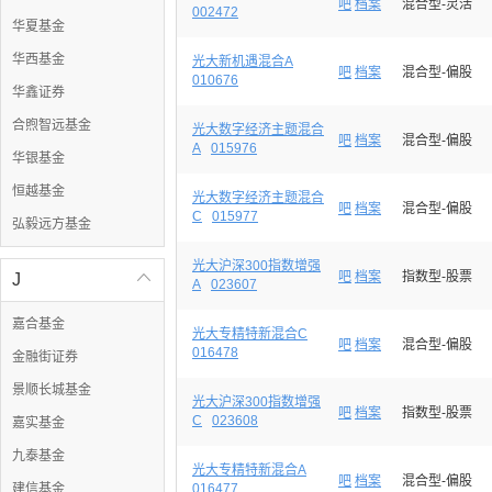
吧
档案
混合型-灵活
002472
华夏基金
华西基金
光大新机遇混合A
吧
档案
混合型-偏股
010676
华鑫证券
合煦智远基金
光大数字经济主题混合
吧
档案
混合型-偏股
A
015976
华银基金
恒越基金
光大数字经济主题混合
吧
档案
混合型-偏股
C
015977
弘毅远方基金
光大沪深300指数增强
吧
档案
指数型-股票
J

A
023607
嘉合基金
光大专精特新混合C
吧
档案
混合型-偏股
016478
金融街证券
景顺长城基金
光大沪深300指数增强
吧
档案
指数型-股票
C
023608
嘉实基金
九泰基金
光大专精特新混合A
吧
档案
混合型-偏股
建信基金
016477