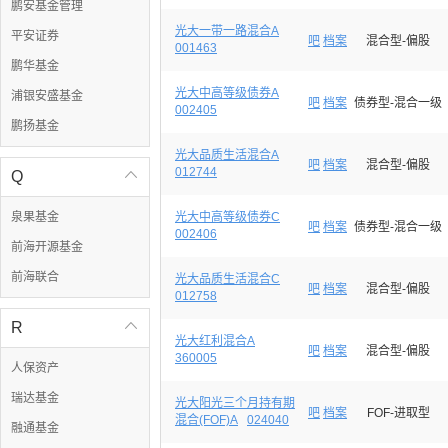
鹏安基金管理
光大一带一路混合A
平安证券
吧
档案
混合型-偏股
001463
鹏华基金
光大中高等级债券A
浦银安盛基金
吧
档案
债券型-混合一级
002405
鹏扬基金
光大品质生活混合A
吧
档案
混合型-偏股
012744
Q

泉果基金
光大中高等级债券C
吧
档案
债券型-混合一级
002406
前海开源基金
前海联合
光大品质生活混合C
吧
档案
混合型-偏股
012758
R

光大红利混合A
吧
档案
混合型-偏股
360005
人保资产
瑞达基金
光大阳光三个月持有期
吧
档案
FOF-进取型
混合(FOF)A
024040
融通基金