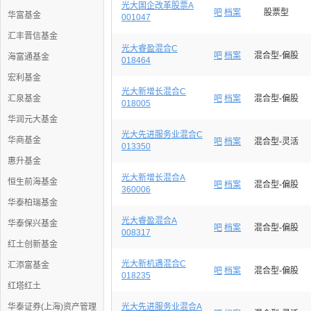
光大国企改革股票A
吧
档案
股票型
华富基金
001047
汇丰晋信基金
光大睿盈混合C
吧
档案
混合型-偏股
海富通基金
018464
宏利基金
光大新增长混合C
汇泉基金
吧
档案
混合型-偏股
018005
华润元大基金
光大先进服务业混合C
华商基金
吧
档案
混合型-灵活
013350
惠升基金
光大新增长混合A
恒生前海基金
吧
档案
混合型-偏股
360006
华泰柏瑞基金
光大睿盈混合A
华泰保兴基金
吧
档案
混合型-偏股
008317
红土创新基金
光大新机遇混合C
汇添富基金
吧
档案
混合型-偏股
018235
红塔红土
华泰证券(上海)资产管理
光大先进服务业混合A