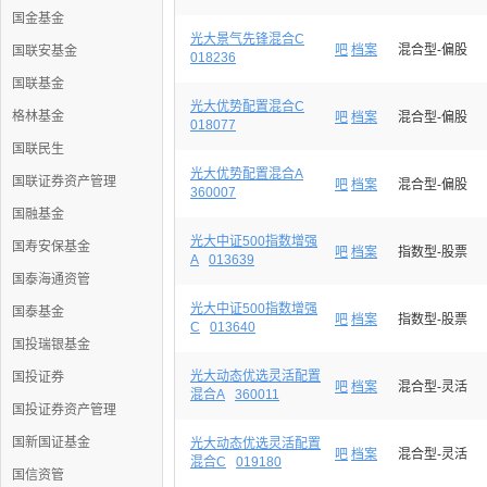
国金基金
光大景气先锋混合C
吧
档案
混合型-偏股
国联安基金
018236
国联基金
光大优势配置混合C
格林基金
吧
档案
混合型-偏股
018077
国联民生
光大优势配置混合A
国联证券资产管理
吧
档案
混合型-偏股
360007
国融基金
光大中证500指数增强
国寿安保基金
吧
档案
指数型-股票
A
013639
国泰海通资管
光大中证500指数增强
国泰基金
吧
档案
指数型-股票
C
013640
国投瑞银基金
光大动态优选灵活配置
国投证券
吧
档案
混合型-灵活
混合A
360011
国投证券资产管理
国新国证基金
光大动态优选灵活配置
吧
档案
混合型-灵活
混合C
019180
国信资管