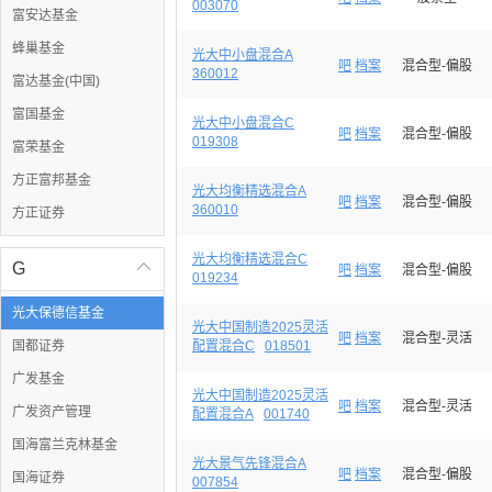
003070
富安达基金
蜂巢基金
光大中小盘混合A
吧
档案
混合型-偏股
360012
富达基金(中国)
富国基金
光大中小盘混合C
吧
档案
混合型-偏股
019308
富荣基金
方正富邦基金
光大均衡精选混合A
吧
档案
混合型-偏股
360010
方正证券
光大均衡精选混合C
G

吧
档案
混合型-偏股
019234
光大保德信基金
光大中国制造2025灵活
吧
档案
混合型-灵活
国都证券
配置混合C
018501
广发基金
光大中国制造2025灵活
吧
档案
混合型-灵活
广发资产管理
配置混合A
001740
国海富兰克林基金
光大景气先锋混合A
吧
档案
混合型-偏股
国海证券
007854