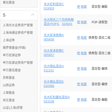
睿远基金
光大红利混合C
吧
档案
混合型-偏股
019303
S

光大阳光三个月持有期
吧
档案
FOF-进取型
混合(FOF)C
024041
上海光大证券资产管理
上海海通证券资产管理
光大安泽债券A
吧
档案
债券型-混合二级
005656
上海证券
施罗德基金(中国)
光大安泽债券C
吧
档案
债券型-混合二级
005657
申万宏源证券
申万宏源证券资产管理
光大锦弘混合A
吧
档案
混合型-偏债
申万菱信基金
011231
苏新基金
光大锦弘混合E
吧
档案
混合型-偏债
山西证券
020366
上银基金
光大红利量化混合A
吧
档案
混合型-偏股
尚正基金
023106
山证(上海)资管