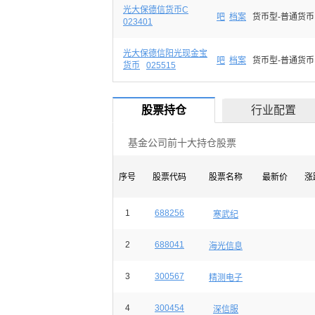
光大保德信货币C
吧
档案
货币型-普通货币
023401
光大保德信阳光现金宝
吧
档案
货币型-普通货币
货币
025515
股票持仓
行业配置
基金公司前十大持仓股票
序号
股票代码
股票名称
最新价
涨
1
688256
寒武纪
2
688041
海光信息
3
300567
精测电子
4
300454
深信服