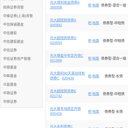
光大增利收益债券A
吧
档案
债券型-混合一级
招商证券资管
360008
中泰证券(上海)资管
光大超短债债券A
吧
档案
债券型-中短债
中信保诚基金
005992
中信建投
光大超短债债券D
吧
档案
债券型-中短债
中信建投基金
020694
中信证券
光大尊盈半年定开债C
吧
档案
债券型-混合一级
中信证券资产管理
001969
中银基金
光大鼎利90天滚动持有
中邮基金
吧
档案
债券型-长债
债券C
020439
众盈基金
光大超短债债券E
中银证券
吧
档案
债券型-中短债
021742
中原证券
光大尊丰纯债定开债
吧
档案
债券型-长债
005426
光大永利债券C