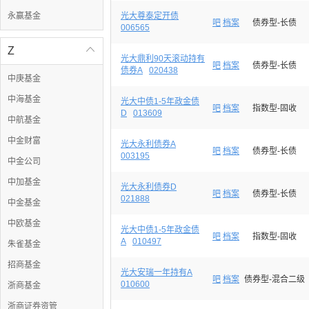
永赢基金
光大尊泰定开债
吧
档案
债券型-长债
006565
Z

光大鼎利90天滚动持有
吧
档案
债券型-长债
债券A
020438
中庚基金
中海基金
光大中债1-5年政金债
吧
档案
指数型-固收
D
013609
中航基金
中金财富
光大永利债券A
吧
档案
债券型-长债
003195
中金公司
中加基金
光大永利债券D
吧
档案
债券型-长债
021888
中金基金
中欧基金
光大中债1-5年政金债
吧
档案
指数型-固收
A
010497
朱雀基金
招商基金
光大安瑞一年持有A
吧
档案
债券型-混合二级
010600
浙商基金
浙商证券资管