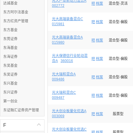
光大产业新动力混合A
达诚基金
吧
档案
混合型-灵活
002772
东方阿尔法基金
光大高端装备混合C
东方红资产管理
吧
档案
混合型-偏股
015981
东方基金
光大高端装备混合A
东莞证券
吧
档案
混合型-偏股
015980
东海基金
光大保德信行业轮动混
东海证券
吧
档案
混合型-偏股
合A
360016
东吴基金
光大瑞和混合A
东吴证券
吧
档案
混合型-偏股
009486
东兴基金
东兴证券
光大瑞和混合C
吧
档案
混合型-偏股
009487
第一创业
东证融汇证券资产管理
光大创业板量化优选A
吧
档案
股票型
003069
F

光大创业板量化优选C
吧
档案
股票型