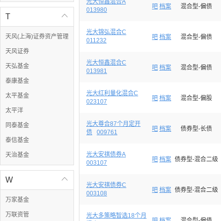
光大恒鑫混合A
吧
档案
混合型-偏债
013980
T

光大锦弘混合C
天风(上海)证券资产管理
吧
档案
混合型-偏债
011232
天风证券
光大恒鑫混合C
天弘基金
吧
档案
混合型-偏债
013981
泰康基金
光大红利量化混合C
太平基金
吧
档案
混合型-偏股
023107
太平洋
光大尊合87个月定开
同泰基金
吧
档案
债券型-长债
债
009761
泰信基金
光大安祺债券A
天治基金
吧
档案
债券型-混合二级
003107
W

光大安祺债券C
吧
档案
债券型-混合二级
003108
万家基金
万联资管
光大多策略智选18个月
吧
档案
混合型-偏债