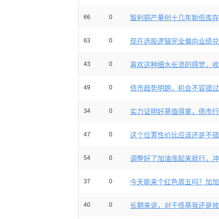
66
0
智利铜产量创十几年新低库存就
63
0
现在选股逻辑完全偏向业绩兑现
43
0
喜欢这种细水长流的感觉，收益
49
0
债市趋势明朗，机会不容错过，
34
0
实力证明好基值得拿，债市行情
47
0
这个位置性价比应该还是不错的
54
0
调整好了加油涨起来就行，冲
37
0
今天能来个红色周五吗？加加
40
0
长期来说，对于债基我还是放