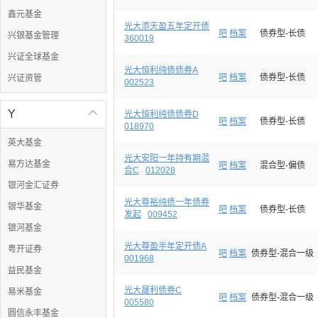
鑫元基金
光大添天盈五年定开债
吧
档案
债券型-长债
兴银基金管理
360019
兴证全球基金
光大恒利纯债债券A
吧
档案
债券型-长债
兴证资管
002523
Y

光大恒利纯债债券D
吧
档案
债券型-长债
018970
英大基金
光大安阳一年持有期混
易方达基金
吧
档案
混合型-偏债
合C
012028
银河金汇证券
光大尊裕纯债一年债券
银华基金
吧
档案
债券型-长债
发起
009452
银河基金
光大尊盈半年定开债A
粤开证券
吧
档案
债券型-混合一级
001968
益民基金
光大晟利债券C
易米基金
吧
档案
债券型-混合一级
005580
圆信永丰基金