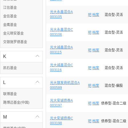
江信基金
光大永鑫混合A
吧
档案
混合型-灵活
金信基金
003105
金鹰基金
光大永鑫混合C
吧
档案
混合型-灵活
金元顺安基金
003106
交银施罗德基金
光大诚鑫混合A
吧
档案
混合型-灵活
003115
K

光大诚鑫混合C
凯石基金
吧
档案
混合型-灵活
003116
L

光大银发商机混合A
吧
档案
混合型-偏股
000589
联博基金
光大安诚债券A
路博迈基金(中国)
吧
档案
债券型-混合二级
003197
M

光大安诚债券C
吧
档案
债券型-混合二级
003198