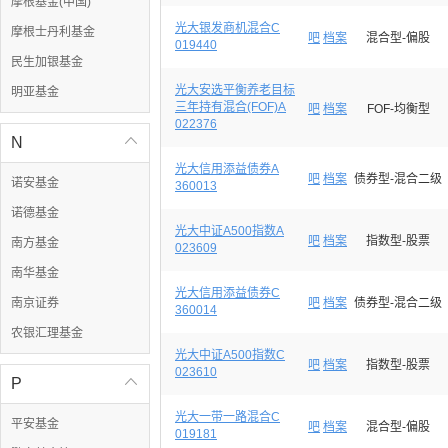
摩根基金(中国)
光大银发商机混合C
摩根士丹利基金
吧
档案
混合型-偏股
019440
民生加银基金
光大安选平衡养老目标
明亚基金
三年持有混合(FOF)A
吧
档案
FOF-均衡型
022376
N

光大信用添益债券A
吧
档案
债券型-混合二级
诺安基金
360013
诺德基金
光大中证A500指数A
吧
档案
指数型-股票
南方基金
023609
南华基金
光大信用添益债券C
南京证券
吧
档案
债券型-混合二级
360014
农银汇理基金
光大中证A500指数C
吧
档案
指数型-股票
023610
P

光大一带一路混合C
平安基金
吧
档案
混合型-偏股
019181