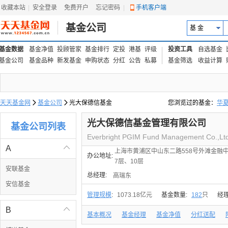
收藏本站
|
安全登录
|
免费开户
忘记密码
|
手机客户端
基金公司
基 金
基金数据
基金净值
投顾管家
基金排行
定投
港基
评级
投资工具
自选基金
基金公司
基金品种
新发基金
申购状态
分红
公告
私募
基金筛选
收益计算
天天基金网

基金公司

光大保德信基金
您浏览过的基金：
华
易方达上证中盘ETF联接
光大保德信基金管理有限公司
基金公司列表
Everbright PGIM Fund Management Co.,Ltd
A

上海市黄浦区中山东二路558号外滩金融中心1
办公地址:
7层、10层
安联基金
总经理:
高瑞东
安信基金
管理规模
:
1073.18亿元
基金数量:
182
只
经
B

基本概况
基金经理
基金净值
分红送配