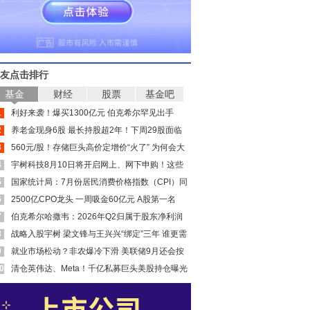
友点击排行
基金
财经
股票
基金吧
1
利好来袭！爆买1300亿元 伯克希尔罕见出手
2
养老金现身6股 最长持股超2年！下周29股面临
3
解禁（附股）
560元/股！存储巨头高价定增价“火了” 为何会大
4
幅溢价？
宇树科技8月10日将开启网上、网下申购！这些
5
公司受益
国家统计局：7月份居民消费价格指数（CPI）同
6
比上涨0.5%
2500亿CPO龙头 一周吸金60亿元 A股第一名
7
伯克希尔哈撒韦：2026年Q2归属于股东净利润
8
256.67亿美元
战略入股宇树 梁文锋与王兴兴“绑定”三年 谁更需
9
要谁？
就业市场松动？非农爆冷下滑 美联储9月还会按
0
下加息键吗
清仓英伟达、Meta！千亿私募巨头美股持仓曝光