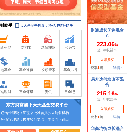
财助手
天天基金手机版，移动理财好助手
基金交易
活期宝
稳健理财
指数宝
自选基金
基金净值
投顾管家
基金排行
高端理财
基金评级
资讯
基金吧