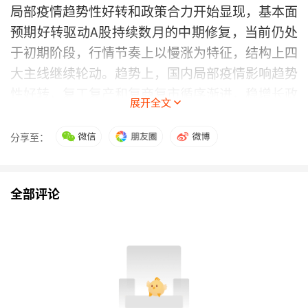
局部疫情趋势性好转和政策合力开始显现，基本面
预期好转驱动A股持续数月的中期修复，当前仍处
于初期阶段，行情节奏上以慢涨为特征，结构上四
大主线继续轮动。趋势上，国内局部疫情影响趋势
性好转，复工复产和复商复市循序渐进，稳增长政
展开全文
策落地兼顾密度和力度，政策合力开始显现，国内
经济在迈过4月低点后，预计5月开始回到逐月向
分享至：
好的趋势中，A股盈利增速也将在二季度筑底后回
升。
全部评论
节奏上，本轮修复行情以慢涨为特征，当前仍处于
初期阶段，疫情防控和复工复产是渐进的过程，外
部扰动尚未完全消除，市场情绪虽有修复，但仍处
于低位，机构仓位也依然处于低位，增量资金流入
速度相对缓慢。结构上，四大主线继续轮动，建议