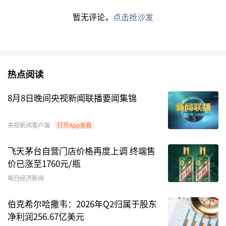
全年坚定布局现代化基建和地产两条主线，季度继
暂无评论，
点击抢沙发
续聚焦复工复产主线，月度关注消费修复主线。
海通证券：A股3-4年周期的大底部已出现
热点阅读
2014年11月沪港通开通以来中美股市相关性上
升，但仍是弱相关，其中A股跟跌现象明显。今年
8月8日晚间央视新闻联播要闻集锦
4月底以来美股急跌后A股未跟随式下跌，源于中
美两国经济周期错位以及股市估值位置不同。A股
央视新闻客户端
打开App查看
3-4年周期的大底部已出现，积极因素在累积，现
飞天茅台自营门店价格再度上调 终端售
阶段新基建更优，如
数字经济
、低碳经济，未来逐
价已涨至1760元/瓶
步重视消费。
每日经济新闻
国泰君安证券：市场仍处于吃饭行情的做多窗口期
伯克希尔哈撒韦：2026年Q2归属于股东
净利润256.67亿美元
小满胜万全，市场仍处于吃饭行情的做多窗口期。