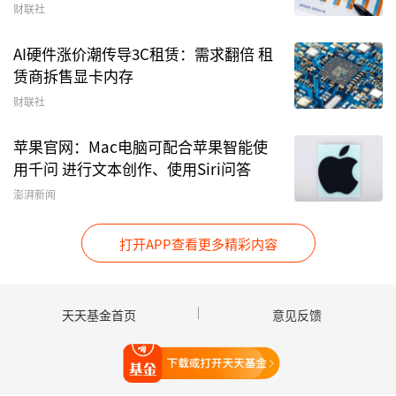
财联社
指数反弹还有空间，但要警惕政策预期从分歧走向
一致带来的做多动能衰竭。更应关注的是投资主线
AI硬件涨价潮传导3C租赁：需求翻倍 租
将真正开始出现。
赁商拆售显卡内存
财联社
更优的投资组合：A股增配稳增长价值，H股增配
科技龙头
。选股的重点在有业绩、业绩确定性高、
苹果官网：Mac电脑可配合苹果智能使
用千问 进行文本创作、使用Siri问答
业绩确定性边际改善的股票，细分龙头将好于尾部
公司。推荐：1)政府支出主导的公共投资板块：建
澎湃新闻
筑、
电力
电网、
光伏
、
风电
以及Q2重视消费类建
打开APP查看更多精彩内容
材、
钢铁
等部分周期中游；2)重视消费品机会的临
近：生猪、
食品饮料
与
酒店
。3)稳定现金流的方
向：
煤炭
、化工资源品、二线央国企地产、
银行
。
天天基金首页
意见反馈
以及H股科技龙头。H股科技龙头与消费对疫情冲
击的钝化是重要的见底信号。
打开天天基金