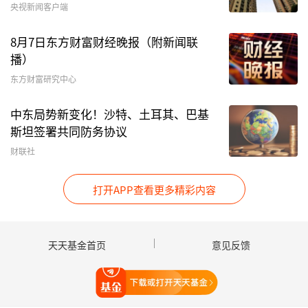
央视新闻客户端
的“甜蜜窗口期”，后续需关注基本面填坑回升是
否趋缓以及
金融
市场流动性边际变化，这两者近期
8月7日东方财富财经晚报（附新闻联
播）
都有一些变化的初步迹象，市场也从单边修复期有
所降速，后续预计行情将更多转为盈利驱动。近期
东方财富研究中心
中报预告季展开，业绩将有较强分化，行情从β转
中东局势新变化！沙特、土耳其、巴基
向α。重点关注行业：
新能源
、
食品饮料
、
农林牧
斯坦签署共同防务协议
渔
、化工、
军工
、
医疗
等。
财联社
国泰君安证券：A股有望走出相对独立行情，回调
打开APP查看更多精彩内容
上车选成长
经济预期好转但经济恢复缓慢，因此找股票不在于
天天基金首页
意见反馈
经济线索，而是沿着分母端贴现率下降方向。人心
两端走，风格分化还会继续，回调上车选成长。
打开天天基金