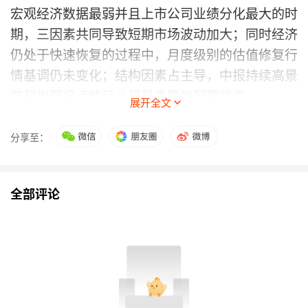
宏观经济数据最弱并且上市公司业绩分化最大的时
期，三因素共同导致短期市场波动加大；同时经济
仍处于快速恢复的过程中，月度级别的估值修复行
情基调仍未变化；结构因素占主导，中报持续高景
气和出现拐点的行业是最重要的配置线索。
展开全文
首先，预计此次中报业绩分化巨大，容易诱发板块
分享至：
和行业间迅速调仓，投资者进入焦虑期，存量赎回
有所增加，后入场资金容易动摇，外部扰动因素开
全部评论
始增多，A股在大幅反弹后更容易在情绪上受影
响。其次，宽松的货币基调没有发生转向，稳增长
更注重前期政策的落实，疫情防控进入精准和常态
化阶段，对经济的影响明显弱于二季度。最后，从
行情结构上看，新旧
能源转换
依旧是中报季最核心
的业绩超预期线索，此外，成长
制造
亮点更多，
医