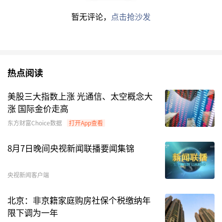
药
分化明显，消费关注疫后修复。整体而言，我们
暂无评论，
点击抢沙发
预计行情节奏趋缓，围绕成长制造、医药和消费轮
动重估，建议继续均衡配置。
中信建投证券
：本轮黄金坑行情修复期接近尾声，
热点阅读
预计行情将转为盈利驱动
美股三大指数上涨 光通信、太空概念大
疫情黄金坑行情之后的市场趋势，我们认为与
涨 国际金价走高
2020年会有一定相似度，不同之处在于，今年下
东方财富Choice数据
打开App查看
半年基本面复苏可能会弱于2020年，而宽松政策
8月7日晚间央视新闻联播要闻集锦
退出可能会慢一些，整体看下半年是震荡格局的概
率更大。近期市场结构从分化转向收敛，也反映出
央视新闻客户端
本轮黄金坑行情修复期尾声信号。中报预告对近期
市场影响尚偏正面，关注后续演变。
北京：非京籍家庭购房社保个税缴纳年
限下调为一年
总的来说，市场从4月底以来，处于“黄金坑”后