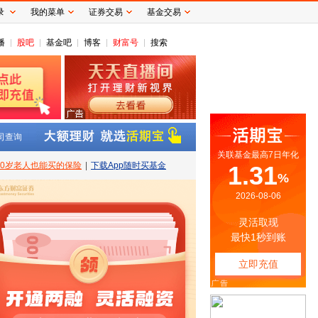
录
我的菜单
证券交易
基金交易
播
股吧
基金吧
博客
财富号
搜索
司查询
80岁老人也能买的保险
|
下载App随时买基金