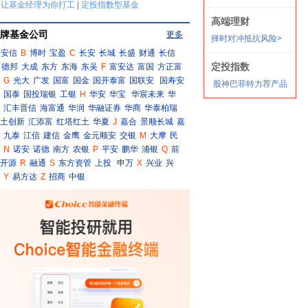
牌基金公司
更多
安信
B
博时
宝盈
C
长安
长城
长盛
财通
长信
德邦
大成
东方
东海
东吴
F
富安达
富国
方正富
G
光大
广发
国富
国金
国开泰富
国联安
国寿安
国泰
国投瑞银
工银
H
华安
华宝
华宸未来
华
汇丰晋信
海富通
华润
华融证券
华商
华泰柏瑞
土创新
汇添富
红塔红土
华夏
J
嘉合
景顺长城
嘉
九泰
江信
建信
金鹰
金元顺安
交银
M
大摩
民
N
诺安
诺德
南方
农银
P
平安
鹏华
浦银
Q
前
开源
R
融通
S
东方资管
上投
申万
X
兴业
兴
Y
易方达
Z
招商
中银