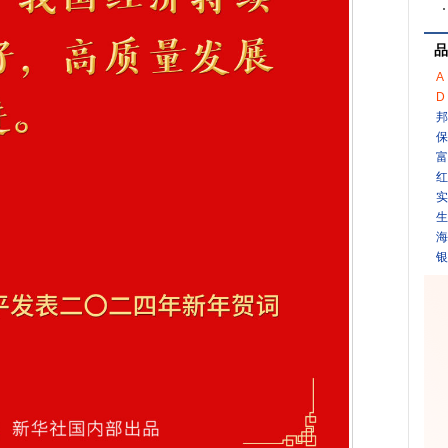
品
A
D
邦
保
富
红
实
生
海
银