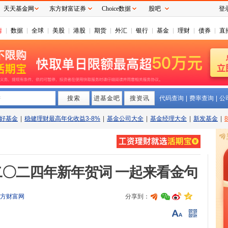
天天基金网
东方财富证券
Choice数据
股吧
登
情
数据
全球
美股
港股
期货
外汇
银行
基金
理财
债券
直
搜索
拼
进基金吧
搜资讯
代码查询
|
费率查询
|
公
好基金
|
稳健理财最高年化收益3-8%
|
基金公司大全
|
基金经理大全
|
新发基金
|
〇二四年新年贺词 一起来看金句
方财富网
分享到：