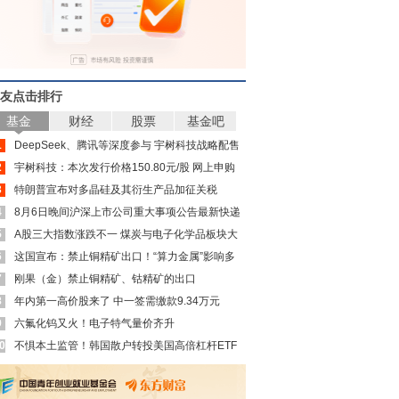
友点击排行
基金
财经
股票
基金吧
1
DeepSeek、腾讯等深度参与 宇树科技战略配售
2
名单来了
宇树科技：本次发行价格150.80元/股 网上申购
3
日为8月10日
特朗普宣布对多晶硅及其衍生产品加征关税
4
8月6日晚间沪深上市公司重大事项公告最新快递
5
A股三大指数涨跌不一 煤炭与电子化学品板块大
6
涨
这国宣布：禁止铜精矿出口！“算力金属”影响多
7
大？
刚果（金）禁止铜精矿、钴精矿的出口
8
年内第一高价股来了 中一签需缴款9.34万元
9
六氟化钨又火！电子特气量价齐升
0
不惧本土监管！韩国散户转投美国高倍杠杆ETF
分析师：更大风险酝酿中