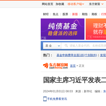
网站首页
加收藏
移动客户端
东方财富
财经
焦点
股票
新股
期指
期权
行
基 金
请输入基金代码、名称或简
热门：
基金申购费率全面1折(个别除外)
|
发现
首页
> 正文
国家主席习近平发表二
2024年01月01日 08:03
来源：
新华社
编辑：
东
手机免费看资讯