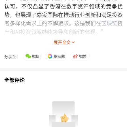
认可，不仅凸显了香港在数字资产领域的竞争优
势，也展现了嘉实国际在推动行业创新和满足投资
者多样化需求上的不懈追求。这是我们在
区块链
资
产和AI投资领域继续领导和创新的体现。”
展开全文
据悉，嘉实国际两只分别投资于比特币及以太币现
货的ETF将通过携手首家获香港证监会发牌且受保
分享至：
的数字资产平台OSL数字证券有限公司，有效解决
过高的
保证金
要求、空头缺失导致的价格溢价及滚
全部评论
仓损耗等问题，从而更精准地反映比特币及以太币
的实时价值。
博时国际也表示，虚拟资产现货ETF的发行，不仅
为投资者提供了新的资产配置选择，也将进一步巩
固香港作为国际
金融
中心和虚拟资产枢纽的地位。