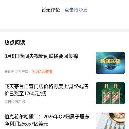
暂无评论，
点击抢沙发
事实上，对于今年以来创出新高、交投活跃的比特
币资产，多家公募香港子公司期待已久。
2023年12月，香港证监会发布《有关证监会认可
热点阅读
基金投资虚拟资产的通函》以及《有关中介人的虚
拟资产相关活动的联合通函》，明确了投资虚拟资
8月8日晚间央视新闻联播要闻集锦
产的基金应遵守哪些规定。
央视新闻客户端
打开App查看
之后，嘉实国际成为首家向香港证监会提交比特币
现货ETF申请的机构。而更多香港机构也争相涌
飞天茅台自营门店价格再度上调 终端售
入。事实上，早在2023年11月，华夏基金（香
价已涨至1760元/瓶
港）就宣布，与香港首批获得虚拟资产牌照的香港
每日经济新闻
虚拟资产交易所HashKey Exchange签订合作备忘
伯克希尔哈撒韦：2026年Q2归属于股东
录，携手推进香港资产管理行业
Web3.0
的创新进
净利润256.67亿美元
程。