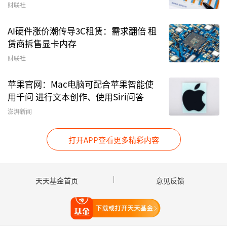
财联社
进入2024年，公募香港子公司进军虚拟货币资产
AI硬件涨价潮传导3C租赁：需求翻倍 租
的步伐进一步加快。4月9日，华夏基金（香港）
赁商拆售显卡内存
和嘉实国际获香港证监会批准，在现有资产管理牌
财联社
照的基础上，增加虚拟资产资管服务。
苹果官网：Mac电脑可配合苹果智能使
用千问 进行文本创作、使用Siri问答
澎湃新闻
打开APP查看更多精彩内容
天天基金首页
意见反馈
打开天天基金