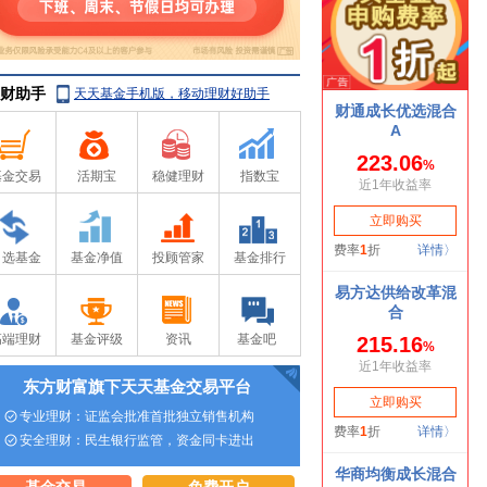
财助手
天天基金手机版，移动理财好助手
基金交易
活期宝
稳健理财
指数宝
自选基金
基金净值
投顾管家
基金排行
高端理财
基金评级
资讯
基金吧