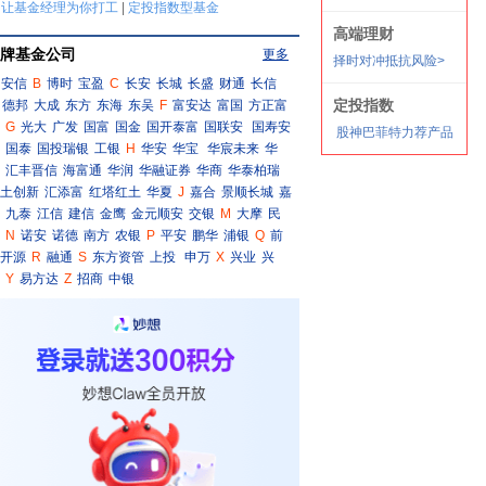
牌基金公司
更多
安信
B
博时
宝盈
C
长安
长城
长盛
财通
长信
德邦
大成
东方
东海
东吴
F
富安达
富国
方正富
G
光大
广发
国富
国金
国开泰富
国联安
国寿安
国泰
国投瑞银
工银
H
华安
华宝
华宸未来
华
汇丰晋信
海富通
华润
华融证券
华商
华泰柏瑞
土创新
汇添富
红塔红土
华夏
J
嘉合
景顺长城
嘉
九泰
江信
建信
金鹰
金元顺安
交银
M
大摩
民
N
诺安
诺德
南方
农银
P
平安
鹏华
浦银
Q
前
开源
R
融通
S
东方资管
上投
申万
X
兴业
兴
Y
易方达
Z
招商
中银