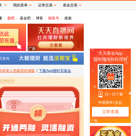
录
我的菜单
证券交易
基金交易
播
股吧
基金吧
博客
财富号
搜索
司查询
80岁老人也能买的保险
|
下载App随时买基金