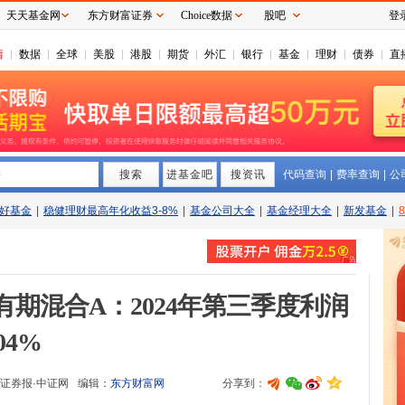
天天基金网
东方财富证券
Choice数据
股吧
登
情
数据
全球
美股
港股
期货
外汇
银行
基金
理财
债券
直
搜索
拼
进基金吧
搜资讯
代码查询
|
费率查询
|
公
好基金
|
稳健理财最高年化收益3-8%
|
基金公司大全
|
基金经理大全
|
新发基金
|
期混合A：2024年第三季度利润
04%
证券报·中证网
编辑：
东方财富网
分享到：