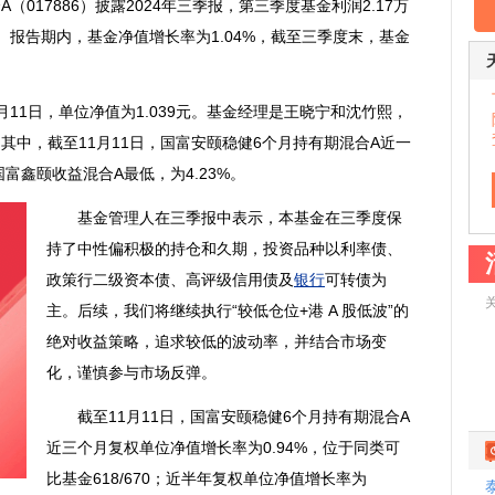
（017886）披露2024年三季报，第三季度基金利润2.17万
元。报告期内，基金净值增长率为1.04%，截至三季度末，基金
1日，单位净值为1.039元。基金经理是王晓宁和沈竹熙，
其中，截至11月11日，国富安颐稳健6个月持有期混合A近一
富鑫颐收益混合A最低，为4.23%。
基金管理人在三季报中表示，本基金在三季度保
持了中性偏积极的持仓和久期，投资品种以利率债、
政策行二级资本债、高评级信用债及
银行
可转债为
主。后续，我们将继续执行“较低仓位+港 A 股低波”的
绝对收益策略，追求较低的波动率，并结合市场变
化，谨慎参与市场反弹。
截至11月11日，国富安颐稳健6个月持有期混合A
近三个月复权单位净值增长率为0.94%，位于同类可
比基金618/670；近半年复权单位净值增长率为