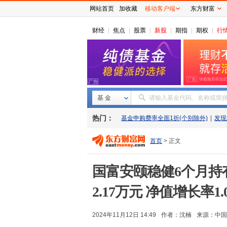
网站首页
加收藏
移动客户端
东方财富
财经
焦点
股票
新股
期指
期权
行
基 金
请输入基金代码、名称或简
热门：
基金申购费率全面1折(个别除外)
|
发现
首页
> 正文
国富安颐稳健6个月持有
2.17万元 净值增长率1.
2024年11月12日 14:49
作者：沈楠
来源：
中国