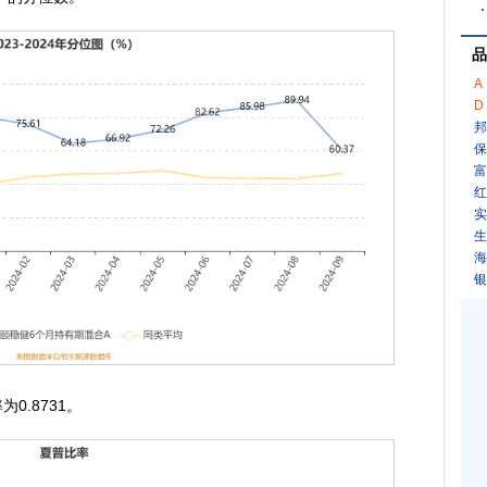
品
A
D
邦
保
富
红
实
生
海
银
.8731。