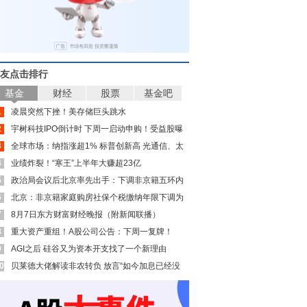
友点击排行
基金
财经
股票
基金吧
1
凌晨突然下挫！美存储巨头跳水
2
宇树科技IPO倒计时 下周一启动申购！受益股曝
3
光
全球市场：纳指涨超1% 标普创新高 光通信、太
4
空板块大涨 SpaceX涨超15%
业绩炸裂！“寒王”上半年大赚超23亿
5
政治局会议后北京率先出手：下调非京籍五环内
6
购房门槛 公积金贷款最高可达340万元
北京：非京籍家庭购房社保个税缴纳年限下调为
7
一年
8月7日东方财富财经晚报（附新闻联播）
8
重大资产重组！A股公司公告：下周一复牌！
9
AGI之后 硅谷又为资本开支找了一个新理由
0
贝莱德大佬解读非农转负 放言“如今加息已经没
有太大意义”