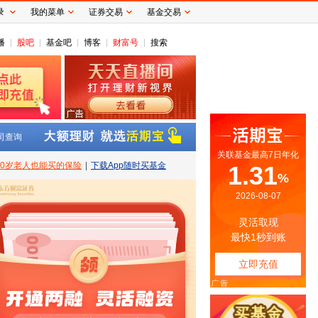
录
我的菜单
证券交易
基金交易
播
股吧
基金吧
博客
财富号
搜索
司查询
80岁老人也能买的保险
|
下载App随时买基金