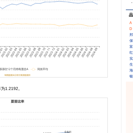
品
A
D
邦
保
富
红
实
生
海
银
.2192。