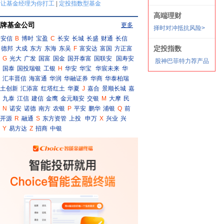
牌基金公司
更多
安信
B
博时
宝盈
C
长安
长城
长盛
财通
长信
德邦
大成
东方
东海
东吴
F
富安达
富国
方正富
G
光大
广发
国富
国金
国开泰富
国联安
国寿安
国泰
国投瑞银
工银
H
华安
华宝
华宸未来
华
汇丰晋信
海富通
华润
华融证券
华商
华泰柏瑞
土创新
汇添富
红塔红土
华夏
J
嘉合
景顺长城
嘉
九泰
江信
建信
金鹰
金元顺安
交银
M
大摩
民
N
诺安
诺德
南方
农银
P
平安
鹏华
浦银
Q
前
开源
R
融通
S
东方资管
上投
申万
X
兴业
兴
Y
易方达
Z
招商
中银