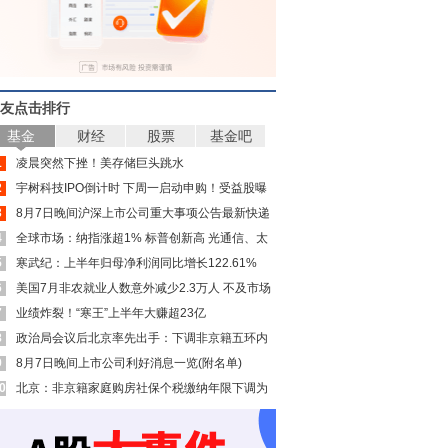
友点击排行
基金
财经
股票
基金吧
1
凌晨突然下挫！美存储巨头跳水
2
宇树科技IPO倒计时 下周一启动申购！受益股曝
3
光
8月7日晚间沪深上市公司重大事项公告最新快递
4
全球市场：纳指涨超1% 标普创新高 光通信、太
5
空板块大涨 SpaceX涨超15%
寒武纪：上半年归母净利润同比增长122.61%
6
美国7月非农就业人数意外减少2.3万人 不及市场
7
预期
业绩炸裂！“寒王”上半年大赚超23亿
8
政治局会议后北京率先出手：下调非京籍五环内
9
购房门槛 公积金贷款最高可达340万元
8月7日晚间上市公司利好消息一览(附名单)
0
北京：非京籍家庭购房社保个税缴纳年限下调为
一年