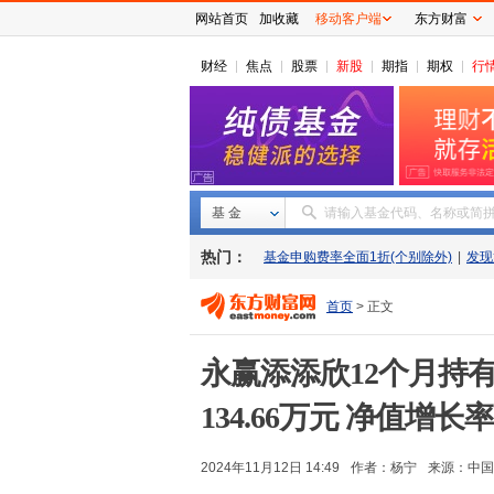
网站首页
加收藏
移动客户端
东方财富
财经
焦点
股票
新股
期指
期权
行
基 金
请输入基金代码、名称或简
热门：
基金申购费率全面1折(个别除外)
|
发现
首页
> 正文
永赢添添欣12个月持有
134.66万元 净值增长率
2024年11月12日 14:49
作者：杨宁
来源：
中国