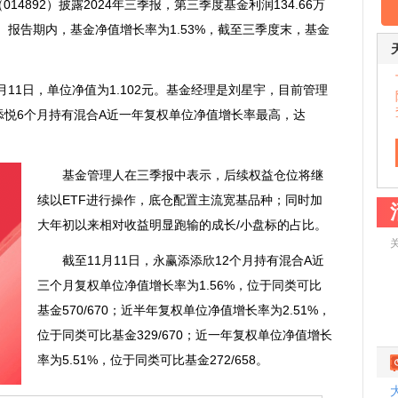
14892）披露2024年三季报，第三季度基金利润134.66万
元。报告期内，基金净值增长率为1.53%，截至三季度末，基金
1日，单位净值为1.102元。基金经理是刘星宇，目前管理
添添悦6个月持有混合A近一年复权单位净值增长率最高，达
基金管理人在三季报中表示，后续权益仓位将继
续以ETF进行操作，底仓配置主流宽基品种；同时加
大年初以来相对收益明显跑输的成长/小盘标的占比。
截至11月11日，永赢添添欣12个月持有混合A近
三个月复权单位净值增长率为1.56%，位于同类可比
基金570/670；近半年复权单位净值增长率为2.51%，
位于同类可比基金329/670；近一年复权单位净值增长
率为5.51%，位于同类可比基金272/658。