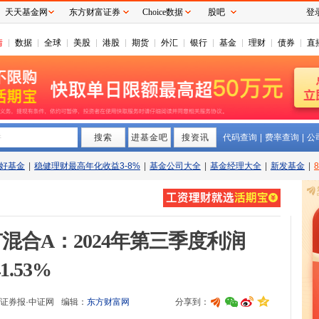
天天基金网
东方财富证券
Choice数据
股吧
登
情
数据
全球
美股
港股
期货
外汇
银行
基金
理财
债券
直
搜索
拼
进基金吧
搜资讯
代码查询
|
费率查询
|
公
好基金
|
稳健理财最高年化收益3-8%
|
基金公司大全
|
基金经理大全
|
新发基金
|
混合A：2024年第三季度利润
1.53%
证券报·中证网
编辑：
东方财富网
分享到：