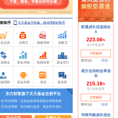
财助手
天天基金手机版，移动理财好助手
基金交易
活期宝
稳健理财
指数宝
自选基金
基金净值
投顾管家
基金排行
高端理财
基金评级
资讯
基金吧