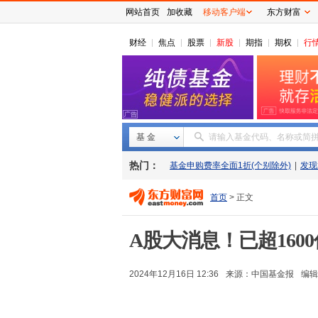
网站首页
加收藏
移动客户端
东方财富
财经
焦点
股票
新股
期指
期权
行
基 金
请输入基金代码、名称或简
热门：
基金申购费率全面1折(个别除外)
|
发现
首页
> 正文
A股大消息！已超160
2024年12月16日 12:36
来源：
中国基金报
编辑