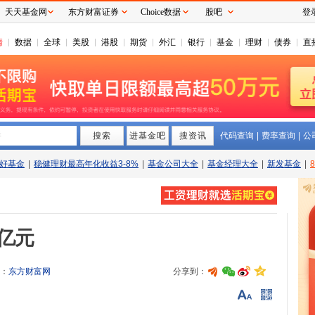
天天基金网
东方财富证券
Choice数据
股吧
登
情
数据
全球
美股
港股
期货
外汇
银行
基金
理财
债券
直
搜索
拼
进基金吧
搜资讯
代码查询
|
费率查询
|
公
好基金
|
稳健理财最高年化收益3-8%
|
基金公司大全
|
基金经理大全
|
新发基金
|
0亿元
：
东方财富网
分享到：