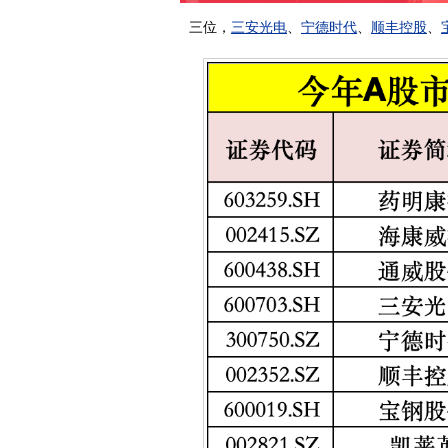
三位，
三安光电
、
宁德时代
、
顺丰控股
、