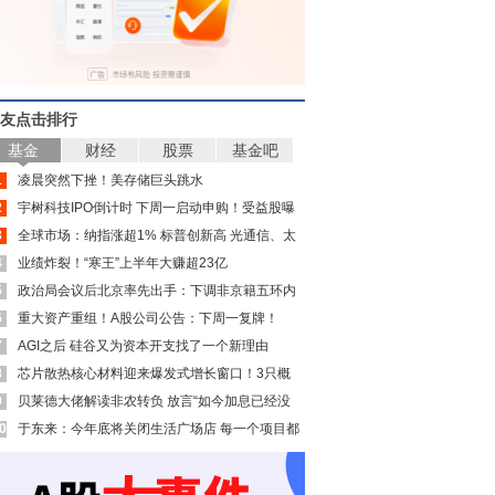
友点击排行
基金
财经
股票
基金吧
1
凌晨突然下挫！美存储巨头跳水
2
宇树科技IPO倒计时 下周一启动申购！受益股曝
3
光
全球市场：纳指涨超1% 标普创新高 光通信、太
4
空板块大涨 SpaceX涨超15%
业绩炸裂！“寒王”上半年大赚超23亿
5
政治局会议后北京率先出手：下调非京籍五环内
6
购房门槛 公积金贷款最高可达340万元
重大资产重组！A股公司公告：下周一复牌！
7
AGI之后 硅谷又为资本开支找了一个新理由
8
芯片散热核心材料迎来爆发式增长窗口！3只概
9
念股年内涨幅翻倍
贝莱德大佬解读非农转负 放言“如今加息已经没
0
有太大意义”
于东来：今年底将关闭生活广场店 每一个项目都
要是国际一流品质 达不到的都关了！