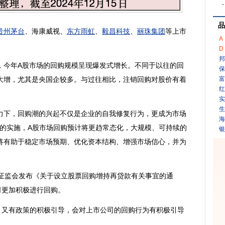
品
贵州茅台
、
海康威视
、
东方雨虹
、
毅昌科技
、
丽珠集团
等上市
A
D
邦
今年A股市场的回购规模呈现爆发式增长。不同于以往的回
保
富
大增，尤其是央国企较多。与过往相比，注销回购对股价有着
红
实
生
下，回购潮的兴起不仅是企业的自我修复行为，更成为市场
海
政策的实施，A股市场回购预计将更趋常态化，大规模、可持续的
银
将有助于稳定市场预期、优化资本结构、增强市场信心，并为
监会发布《关于设立股票回购增持再贷款有关事宜的通
司更加积极进行回购。
又有政策的积极引导，会对上市公司的回购行为有积极引导