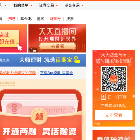
录
我的菜单
证券交易
基金交易
播
股吧
基金吧
博客
财富号
搜索
司查询
80岁老人也能买的保险
|
下载App随时买基金