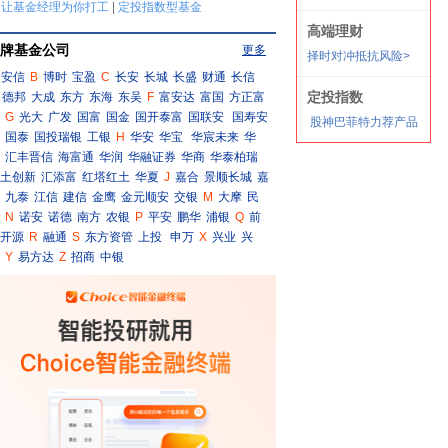
牌基金公司
更多
安信
B
博时
宝盈
C
长安
长城
长盛
财通
长信
德邦
大成
东方
东海
东吴
F
富安达
富国
方正富
G
光大
广发
国富
国金
国开泰富
国联安
国寿安
国泰
国投瑞银
工银
H
华安
华宝
华宸未来
华
汇丰晋信
海富通
华润
华融证券
华商
华泰柏瑞
土创新
汇添富
红塔红土
华夏
J
嘉合
景顺长城
嘉
九泰
江信
建信
金鹰
金元顺安
交银
M
大摩
民
N
诺安
诺德
南方
农银
P
平安
鹏华
浦银
Q
前
开源
R
融通
S
东方资管
上投
申万
X
兴业
兴
Y
易方达
Z
招商
中银