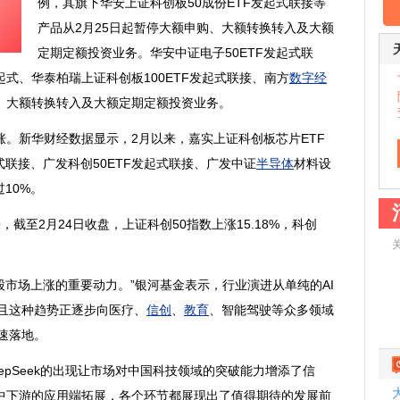
例，其旗下华安上证科创板50成份ETF发起式联接等
产品从2月25日起暂停大额申购、大额转换转入及大额
定期定额投资业务。华安中证电子50ETF发起式联
起式、华泰柏瑞上证科创板100ETF发起式联接、南方
数字经
、大额转换转入及大额定期定额投资业务。
新华财经数据显示，2月以来，嘉实上证科创板芯片ETF
式联接、广发科创50ETF发起式联接、广发中证
半导体
材料设
10%。
至2月24日收盘，上证科创50指数上涨15.18%，科创
市场上涨的重要动力。”银河基金表示，行业演进从单纯的AI
并且这种趋势正逐步向医疗、
信创
、
教育
、智能驾驶等众多领域
加速落地。
Seek的出现让市场对中国科技领域的突破能力增添了信
中下游的应用端拓展，各个环节都展现出了值得期待的发展前