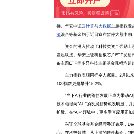
接、华安中证
云计算
与
大数据
主题指数发
济
混合等基金均于近日宣布暂停大额申购
资金的涌入推动了科技类资产强劲上涨。
发起联接、华安上证科创板芯片ETF发起
备主题ETF等多只科技主题基金涨幅均超过
主力指数表现同样令人瞩目。2月以来，截
100指数更是攀升15.2%。
“当下AI行业的蓬勃发展正成为带动A股
技术领域向“AI+”的发展趋势愈发明显，
扩散。在“AI+”领域中，更多垂直应用正
兴证全球基金基金经理乔迁表示，Deep
心。在科技领域，从上游的硬件基础，到