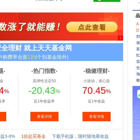
品
A
D
邦
保
富
红
实
生
海
银