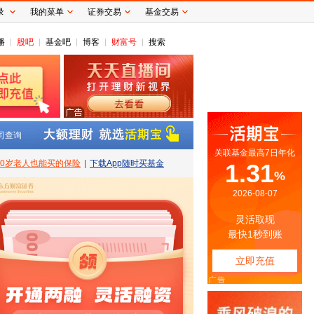
录
我的菜单
证券交易
基金交易
播
股吧
基金吧
博客
财富号
搜索
司查询
80岁老人也能买的保险
|
下载App随时买基金