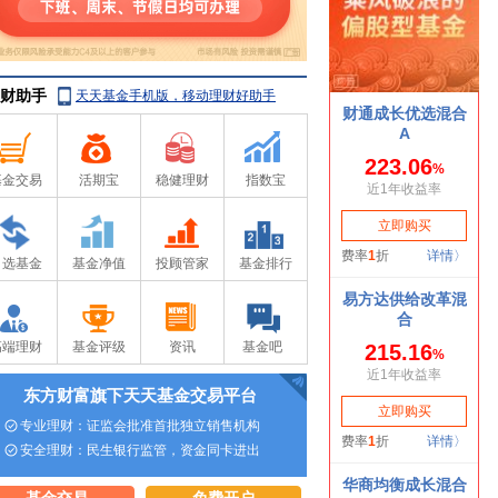
财助手
天天基金手机版，移动理财好助手
基金交易
活期宝
稳健理财
指数宝
自选基金
基金净值
投顾管家
基金排行
高端理财
基金评级
资讯
基金吧