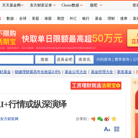
天天基金网
东方财富证券
Choice数据
股吧
登
情
数据
全球
美股
港股
期货
外汇
银行
基金
理财
债券
直
搜索
拼
进基金吧
搜资讯
代码查询
|
费率查询
|
公
好基金
|
稳健理财最高年化收益3-8%
|
基金公司大全
|
基金经理大全
|
新发基金
|
I+行情或纵深演绎
东方财富网
分享到：