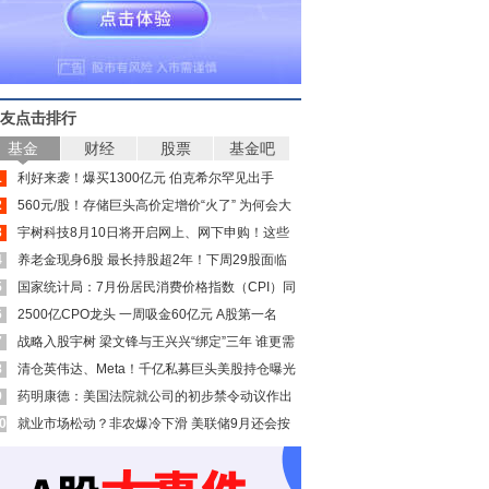
友点击排行
基金
财经
股票
基金吧
1
利好来袭！爆买1300亿元 伯克希尔罕见出手
2
560元/股！存储巨头高价定增价“火了” 为何会大
3
幅溢价？
宇树科技8月10日将开启网上、网下申购！这些
4
公司受益
养老金现身6股 最长持股超2年！下周29股面临
5
解禁（附股）
国家统计局：7月份居民消费价格指数（CPI）同
6
比上涨0.5%
2500亿CPO龙头 一周吸金60亿元 A股第一名
7
战略入股宇树 梁文锋与王兴兴“绑定”三年 谁更需
8
要谁？
清仓英伟达、Meta！千亿私募巨头美股持仓曝光
9
药明康德：美国法院就公司的初步禁令动议作出
0
裁决
就业市场松动？非农爆冷下滑 美联储9月还会按
下加息键吗