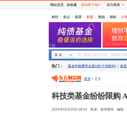
网站首页
加收藏
移动客户端
东方财富
财经
焦点
股票
新股
期指
期权
行
基 金
请输入基金代码、名称或简
热门：
基金申购费率全面1折(个别除外)
|
发现
首页
> 正文
科技类基金纷纷限购 A
2025年02月25日 09:02
来源：
新华财经
编辑：