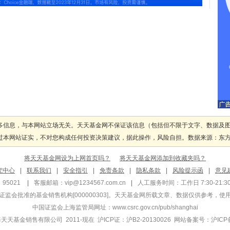
多信息，与本网站立场无关。天天基金网不保证该信息（包括但不限于文字、数据及
本网站证实，不对您构成任何投资决策建议，据此操作，风险自担。数据来源：东方财富
将天天基金网设为上网首页吗？
将天天基金网添加到收藏夹吗？
究中心
|
联系我们
|
安全指引
|
免责条款
|
隐私条款
|
风险提示函
|
意见
95021
|
客服邮箱：
vip@1234567.com.cn
|
人工服务时间：工作日 7:30-21:30 
监会批准的基金销售机构[000000303]
。天天基金网所载文章、数据仅供参考，使
中国证监会上海监管局网址：
www.csrc.gov.cn/pub/shanghai
 上海天天基金销售有限公司 2011-现在 沪ICP证：沪B2-20130026
网站备案号：沪ICP备1