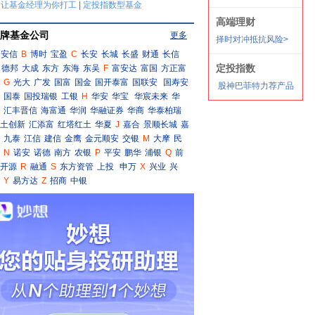
牌基金公司
更多
安信
B
博时
宝盈
C
长安
长城
长盛
财通
长信
德邦
大成
东方
东海
东吴
F
富安达
富国
方正富
G
光大
广发
国富
国金
国开泰富
国联安
国寿安
国泰
国投瑞银
工银
H
华安
华宝
华宸未来
华
汇丰晋信
海富通
华润
华融证券
华商
华泰柏瑞
土创新
汇添富
红塔红土
华夏
J
嘉合
景顺长城
嘉
九泰
江信
建信
金鹰
金元顺安
交银
M
大摩
民
N
诺安
诺德
南方
农银
P
平安
鹏华
浦银
Q
前
开源
R
融通
S
东方资管
上投
申万
X
兴业
兴
Y
易方达
Z
招商
中银