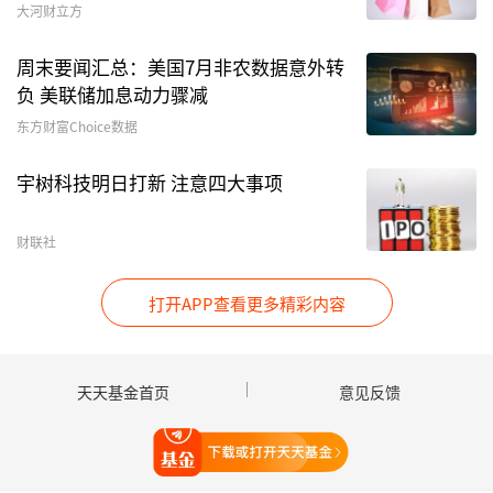
大河财立方
周末要闻汇总：美国7月非农数据意外转
负 美联储加息动力骤减
（资料来源：Choice数据，财联社整理）
东方财富Choice数据
图：兴银合丰债券基金的四季报
宇树科技明日打新 注意四大事项
财联社
打开APP查看更多精彩内容
天天基金首页
意见反馈
（资料来源：公告，财联社整理）
打开天天基金