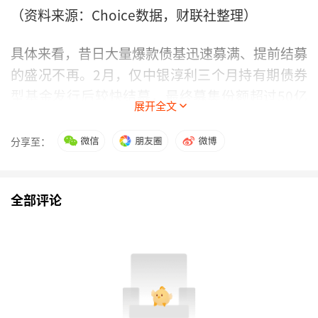
（资料来源：Choice数据，财联社整理）
具体来看，昔日大量爆款债基迅速募满、提前结募
的盛况不再。2月，仅中银淳利三个月持有期债券
型基金发行后较快结募，最终募集份额超过50亿
展开全文
份。建信丰融债券基金发行了41亿份，
鹏华添和
30天持有期债券
、
万家鑫明债券
分别募集了35亿
分享至：
份、39亿份，其余新发债券基金的募集份额均较
小。
全部评论
回顾以往，在去年9月末股市行情突然启动、债市
调整的背景下，债基的发行热度也曾在10月骤
降。而1月下旬以来，债市因资金面收紧而调整，
债基的净值大多出现回撤。