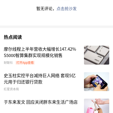
2月，在4300多只纯债基中（份额分开计），仅约
暂无评论，
点击抢沙发
600只净值增长为正。其中，
兴银合丰债券E
的净
值下跌了4.21%，
宏利交利3个月定开债券发起式
C
、
东吴添瑞三个月定开债券A
/C、
平安惠旭纯债
A
/C、
汇安嘉鑫纯债
债券基金的净值也都下跌超过
热点阅读
2%。从
兴银合丰债券
的2024年四季报来看，其重
仓了国开债。
摩尔线程上半年营收大幅增长147.42%
S5000智算集群实现规模化销售
图：2月净值回撤较多的纯债基金
财联社
打开App查看
史玉柱实控平台减持巨人网络 套现5亿
元用于归还银行贷款
红星资本局
于东来发文 回应关闭胖东来生活广场店