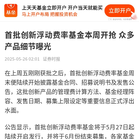
首批创新浮动费率基金本周开抢 众多
产品细节曝光
2025-05-26 02:01
证券时报
在上周五刚刚获批之后，首批创新浮动费率基金周
末便陆续开始披露基金合同、招募说明书及发售公
告，这批创新产品的管理费计算方法、基金经理阵
容、发售日期、募集上限设定等重要信息正式浮出
水面。
公告显示，首批创新浮动费率基金将于5月27日起
陆续开启发行，并将于6月份结束募集，各家基金