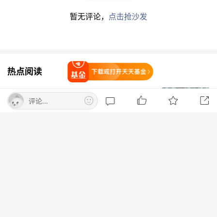
若持有期间相对业绩比较基准的年化超额收益率
暂无评论，
点击抢沙发
（扣除超额管理费后）超过6%且持有收益率（扣
除超额管理费后）为正，按1.50%年费率确认管理
费；若持有期间年化超额收益率在-3%及以下，按
0.60%年费率确认管理费；其他情形按1.20%年费
热点阅读
打开天天基金
率确认管理费。
560元/股！A股存储巨头定增大幅溢
评论...
也就是说，以中间档1.2%为基础，在业绩表现
好
价！原高管及多家上市公司认购
时
，管理费费率最高可以获得向上25%的适度激
证券时报
打开App查看
励。但如果业绩表现不佳，则会最低有向下50%
贝森特：在未来两年内 霍尔木兹海峡
幅度的管理费扣减，这意味着这批产品对管理费率
将“变得无关紧要”
的升降档做了非对称设计，升档幅度明显小于降档
财联社
幅度，相较对管理人的激励，更加强调对投资者利
益的保护。
AI模型安全事件不断 网络安全行业的技
术范式将迎来变革