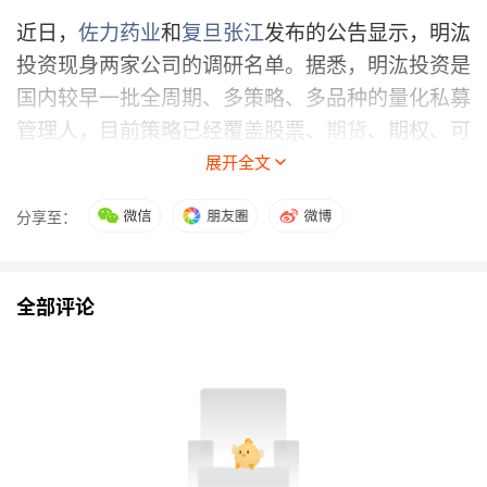
近日，
佐力药业
和
复旦张江
发布的公告显示，明汯
投资现身两家公司的调研名单。据悉，明汯投资是
国内较早一批全周期、多策略、多品种的量化私募
管理人，目前策略已经覆盖股票、
期货
、期权、可
转债等投资品种。
展开全文
事实上，今年以来参与上市公司调研的量化私募不
分享至：
少。私募排排网统计数据显示，截至7月17日，共
有135家量化私募调研了近400家上市公司，调研
全部评论
频次超500次。其中，明汯投资、进化论资产、博
普资产等知名量化私募调研频次居前。
值得注意的是，量化私募调研方向，也与主观私募
基本一致。数据显示，量化私募今年以来调研最多
的行业为
电子
、
医药生物
和
机械设备
板块，被调研