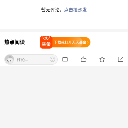
频次最高的公司是
联影医疗
。
暂无评论，
点击抢沙发
在基本面中找超额收益
一直以来，量化以数据驱动为策略，投研团队的背
热点阅读
打开天天基金
景大多为数学、物理等理工科专业，为何近期量化
机构频繁调研上市公司？
大幅拉升！霍尔木兹海峡新变数！原油
评论...
暗盘集体异动
上海一家头部私募坦言，公司成立以来不断提升投
券商中国
打开App查看
资品种和策略的丰富性，围绕“全周期、多策略、
BD交易破千亿美元 中国创新药距
多品种”持续投入研究力量，目前已经组建了专门
离“全球大单品”还有多远？
的主观多空团队，将其作为多策略中的一个子策
华夏时报网
略，希望能给客户提供更丰富的收益来源。具体来
看，这一团队基于主观研究进行投资，因此会频繁
苹果官网已删除Apple智能接入阿里千
进行上市公司调研。
问页面