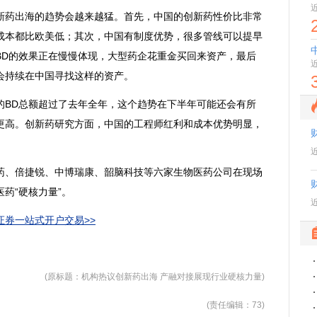
新药出海的趋势会越来越猛。首先，中国的创新药性价比非常
成本都比欧美低；其次，中国有制度优势，很多管线可以提早
BD的效果正在慢慢体现，大型药企花重金买回来资产，最后
会持续在中国寻找这样的资产。
的BD总额超过了去年全年，这个趋势在下半年可能还会有所
更高。创新药研究方面，中国的工程师红利和成本优势明显，
、倍捷锐、中博瑞康、韶脑科技等六家生物医药公司在现场
药“硬核力量”。
券一站式开户交易>>
(原标题：机构热议创新药出海 产融对接展现行业硬核力量)
(责任编辑：73)