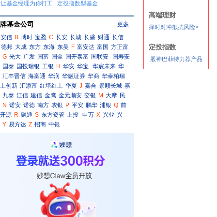
牌基金公司
更多
安信
B
博时
宝盈
C
长安
长城
长盛
财通
长信
德邦
大成
东方
东海
东吴
F
富安达
富国
方正富
G
光大
广发
国富
国金
国开泰富
国联安
国寿安
国泰
国投瑞银
工银
H
华安
华宝
华宸未来
华
汇丰晋信
海富通
华润
华融证券
华商
华泰柏瑞
土创新
汇添富
红塔红土
华夏
J
嘉合
景顺长城
嘉
九泰
江信
建信
金鹰
金元顺安
交银
M
大摩
民
N
诺安
诺德
南方
农银
P
平安
鹏华
浦银
Q
前
开源
R
融通
S
东方资管
上投
申万
X
兴业
兴
Y
易方达
Z
招商
中银