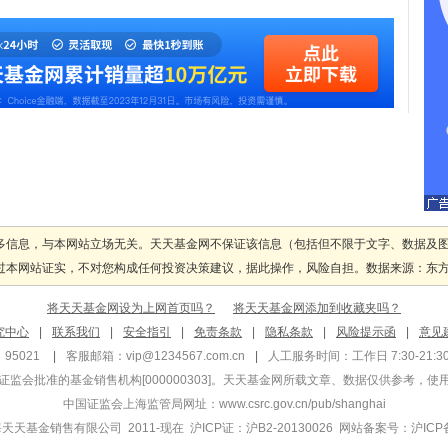
多信息，与本网站立场无关。天天基金网不保证该信息（包括但不限于文字、数据及
本网站证实，不对您构成任何投资决策建议，据此操作，风险自担。数据来源：东方财富
将天天基金网设为上网首页吗？
将天天基金网添加到收藏夹吗？
究中心
|
联系我们
|
安全指引
|
免责条款
|
隐私条款
|
风险提示函
|
意见
95021
|
客服邮箱：
vip@1234567.com.cn
|
人工服务时间：工作日 7:30-21:30 
监会批准的基金销售机构[000000303]
。天天基金网所载文章、数据仅供参考，使
中国证监会上海监管局网址：
www.csrc.gov.cn/pub/shanghai
 上海天天基金销售有限公司 2011-现在 沪ICP证：沪B2-20130026
网站备案号：沪ICP备1