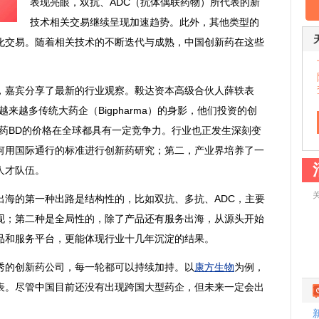
表现亮眼，双抗、ADC（抗体偶联药物）所代表的新
技术相关交易继续呈现加速趋势。此外，其他类型的
化交易。随着相关技术的不断迭代与成熟，中国创新药在这些
嘉宾分享了最新的行业观察。毅达资本高级合伙人薛轶表
来越多传统大药企（Bigpharma）的身影，他们投资的创
药BD的价格在全球都具有一定竞争力。行业也正发生深刻变
何用国际通行的标准进行创新药研究；第二，产业界培养了一
人才队伍。
的第一种出路是结构性的，比如双抗、多抗、ADC，主要
现；第二种是全局性的，除了产品还有服务出海，从源头开始
品和服务平台，更能体现行业十几年沉淀的结果。
的创新药公司，每一轮都可以持续加持。以
康方生物
为例，
表。尽管中国目前还没有出现跨国大型药企，但未来一定会出