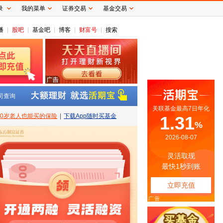
录
我的菜单
证券交易
基金交易
播
股吧
基金吧
博客
财富号
搜索
司查询
80岁老人也能买的保险
|
下载App随时买基金