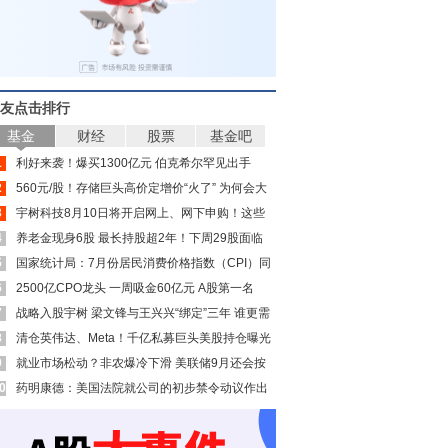
友点击排行
基金
财经
股票
基金吧
1
利好来袭！爆买1300亿元 伯克希尔罕见出手
2
560元/股！存储巨头高价定增价“火了” 为何会大
3
幅溢价？
宇树科技8月10日将开启网上、网下申购！这些
4
公司受益
养老金现身6股 最长持股超2年！下周29股面临
5
解禁（附股）
国家统计局：7月份居民消费价格指数（CPI）同
6
比上涨0.5%
2500亿CPO龙头 一周吸金60亿元 A股第一名
7
战略入股宇树 梁文锋与王兴兴“绑定”三年 谁更需
8
要谁？
清仓英伟达、Meta！千亿私募巨头美股持仓曝光
9
就业市场松动？非农爆冷下滑 美联储9月还会按
0
下加息键吗
药明康德：美国法院就公司的初步禁令动议作出
裁决