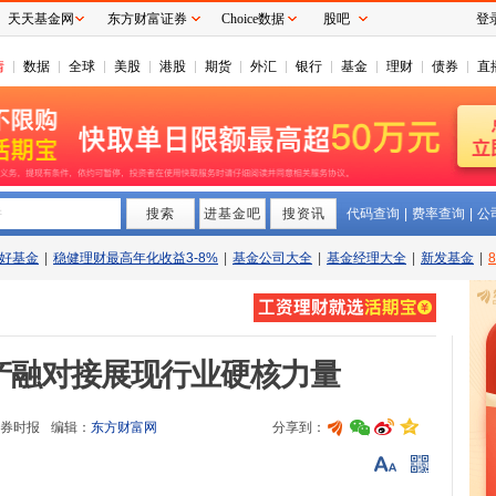
天天基金网
东方财富证券
Choice数据
股吧
登
情
数据
全球
美股
港股
期货
外汇
银行
基金
理财
债券
直
搜索
拼
进基金吧
搜资讯
代码查询
|
费率查询
|
公
好基金
|
稳健理财最高年化收益3-8%
|
基金公司大全
|
基金经理大全
|
新发基金
|
产融对接展现行业硬核力量
券时报
编辑：
东方财富网
分享到：