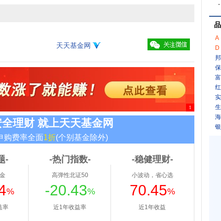
品
A
天天基金网
D
邦
保
富
红
实
生
海
银