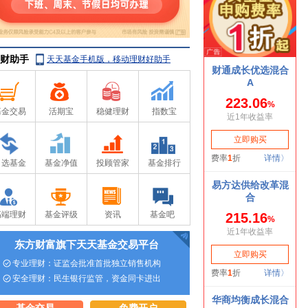
财助手
天天基金手机版，移动理财好助手
基金交易
活期宝
稳健理财
指数宝
自选基金
基金净值
投顾管家
基金排行
高端理财
基金评级
资讯
基金吧