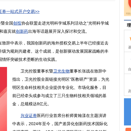
券一站式开户交易>>
会暨全国
创投
协会联盟走进光明科学城系列活动之“光明科学城
理
和嘉宾就
创新药
出海等话题展开深入探讨和交流。
在致辞中表示，我国
创新药
的海外授权交易上半年已经接近去
升级为规则共建者。这个成就，是创新驱动发展国家战略的丰
国情怀突破技术垄断的生动实践。
卫光控股董事长暨
卫光生物
董事长张战在致辞中
指出，卫光控股全面链接光明区“医教研产”资源，为光
明区生命科技相关企业提供专业化、市场化服务，目
前已经牵头或参与成立了三只生物科技相关领域的基
金，总规模达8亿元。
兴业证券
医药行业首席分析师黄翰漾在主题演讲
中表示，2024年至今，国产差异化
创新药
技术国际化