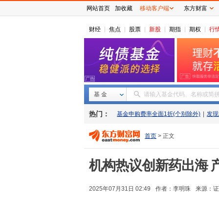
网站首页
加收藏
移动客户端
东方财富
财经
焦点
股票
新股
期指
期权
行
基 金
请输入基金代码、名称或简
热门：
基金申购费率全面1折(个别除外)
|
发现
首页
> 正文
机构热议创新药出海 
2025年07月31日 02:49
作者：李明珠
来源：
证