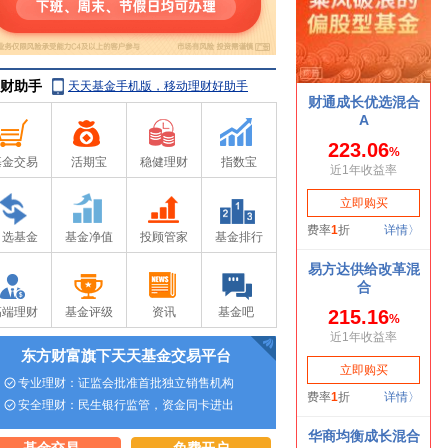
财助手
天天基金手机版，移动理财好助手
基金交易
活期宝
稳健理财
指数宝
自选基金
基金净值
投顾管家
基金排行
高端理财
基金评级
资讯
基金吧