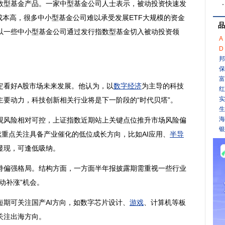
型基金产品。一家中型基金公司人士表示，被动投资快速发
F成本高，很多中小型基金公司难以承受发展ETF大规模的资金
品
以一些中小型基金公司通过发行指数型基金切入被动投资领
A
D
邦
保
富
看好A股市场未来发展。他认为，以
数字经济
为主导的科技
红
实
要动力，科技创新相关行业将是下一阶段的“时代贝塔”。
生
海
风险相对可控，上证指数近期站上关键点位推升市场风险偏
银
续重点关注具备产业催化的低位成长方向，比如AI应用、
半导
显现，可逢低吸纳。
偏强格局。结构方面，一方面半年报披露期需重视一些行业
动补涨”机会。
可关注国产AI方向，如数字芯片设计、
游戏
、计算机等板
关注出海方向。