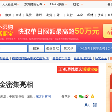
天天基金网
东方财富证券
Choice数据
股吧
登
情
数据
全球
美股
港股
期货
外汇
银行
基金
理财
债券
直
搜索
拼
进基金吧
搜资讯
代码查询
|
费率查询
|
公
好基金
|
稳健理财最高年化收益3-8%
|
基金公司大全
|
基金经理大全
|
新发基金
|
基金密集亮相
来源：
中国证券报
编辑：
东方财富网
分享到：