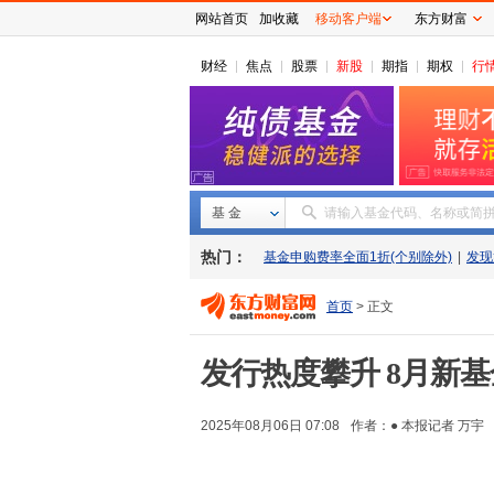
网站首页
加收藏
移动客户端
东方财富
财经
焦点
股票
新股
期指
期权
行
基 金
请输入基金代码、名称或简
热门：
基金申购费率全面1折(个别除外)
|
发现
首页
> 正文
发行热度攀升 8月新
2025年08月06日 07:08
作者：● 本报记者 万宇