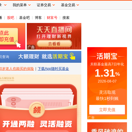
录
我的菜单
证券交易
基金交易
播
股吧
基金吧
博客
财富号
搜索
司查询
80岁老人也能买的保险
|
下载App随时买基金