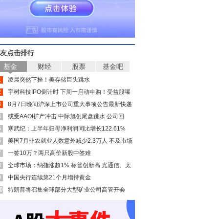
友点击排行
基金
财经
股票
基金吧
1
凌晨突然下挫！美存储巨头跳水
2
宇树科技IPO倒计时 下周一启动申购！受益股曝
3
光
8月7日晚间沪深上市公司重大事项公告最新快递
4
或受AAOI扩产冲击 中际旭创尾盘跳水 公司回
5
应：7月订单指引至今有效
寒武纪：上半年归母净利润同比增长122.61%
6
美国7月非农就业人数意外减少2.3万人 不及市场
7
预期
一签10万？两只高价新股中签难
8
全球市场：纳指涨超1% 标普创新高 光通信、太
9
空板块大涨 SpaceX涨超15%
中国央行连续第21个月增持黄金
0
特朗普将召集全球部分大型矿业公司高管开会