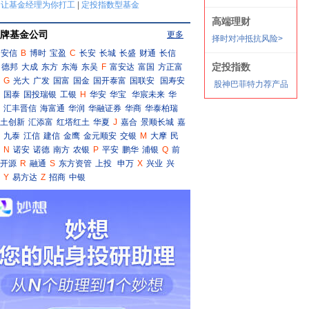
牌基金公司
更多
安信
B
博时
宝盈
C
长安
长城
长盛
财通
长信
德邦
大成
东方
东海
东吴
F
富安达
富国
方正富
G
光大
广发
国富
国金
国开泰富
国联安
国寿安
国泰
国投瑞银
工银
H
华安
华宝
华宸未来
华
汇丰晋信
海富通
华润
华融证券
华商
华泰柏瑞
土创新
汇添富
红塔红土
华夏
J
嘉合
景顺长城
嘉
九泰
江信
建信
金鹰
金元顺安
交银
M
大摩
民
N
诺安
诺德
南方
农银
P
平安
鹏华
浦银
Q
前
开源
R
融通
S
东方资管
上投
申万
X
兴业
兴
Y
易方达
Z
招商
中银