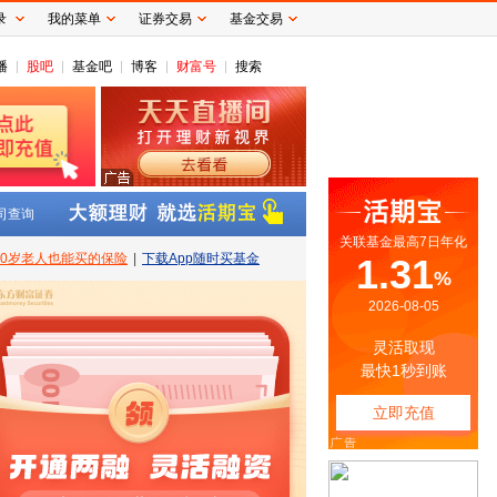
录
我的菜单
证券交易
基金交易
播
股吧
基金吧
博客
财富号
搜索
司查询
80岁老人也能买的保险
|
下载App随时买基金