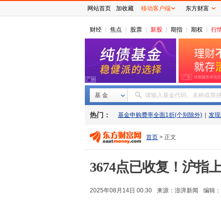
网站首页
加收藏
移动客户端
东方财富
财经
焦点
股票
新股
期指
期权
行
基 金
请输入基金代码、名称或简
热门：
基金申购费率全面1折(个别除外)
|
发现
首页
> 正文
3674点已收复！沪
2025年08月14日 00:30
来源：
澎湃新闻
编辑：