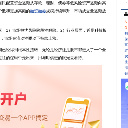
居民配置资金逐渐从存款、理财、债券等低风险资产逐渐向高
户数和更加高频的
融资融券
规模持续攀升，市场成交量逐渐放
品
A
D
素，1）市场担忧风险阶段性解除。2）行业层面，近期科技板
邦
振，市场在流动性驱动下持续上涨。
保
富
已经得到根本性扭转，无论是经济还是股市都进入了一个全
红
实
过往的逻辑中走出来，用与时俱进的眼光去看待。
生
海
银