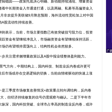
辑稳固——政策托底决心明确、新动能持续涌现、增量资金
随着中长期资金入市通道打通，以及两融、私募等高偏资金入
7月非农提升美联储9月降息预期，海外流动性宽松加上对中国
动A股流动性持续改善。
则表示，当前，市场主要指数已有效突破扭亏阻力位，投资
跟踪资金有望继续净流入，市场融资资金有望继续保持活跃，
市场仍有望维持震荡向上，结构性机会依然较多。
步关注需求侧增量政策以及A股中报业绩整体盈利能力。
景气方向，中期结构上，国内科技、制造业反内卷或许更可
月前后市场或存在交易逻辑的切换，当前由情绪驱动的快速上涨
是三季度市场修复改善情况+政策重点转向调结构，反内卷
较大，但经济持续修复的信号仍需观察与确认。二是下半年市
大纵深，国内科技突破、全球市占率高的制造业反内卷，或许