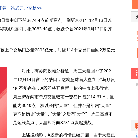
券一站式开户交易>>
盘中创下的3674.4点前期高点，刷新2021年12月13日以
实现八连阳，报3683.46点，收盘价创2021年9月13日以来
个交易日放量2693亿元，时隔114个交易日重回2万亿元
对此，有券商投顾分析道，周三大盘回补了2021
年12月14日留下的缺口，这就意味着大盘向下“岛形反
转”不复存在，A股即将开启新一轮的牛市上涨行情。
周三沪深两市总成交量较前一交易日增加14.31%，量
能为3040点上涨以来的“天量”，但并不是年内“天量”，
更不是历史“天量”，“天量”之后有“天价”，周三高点不
是短线高点，大盘即将向3731点发起挑战。
上述投顾称，A股新的行情已经开启，由于大盘已