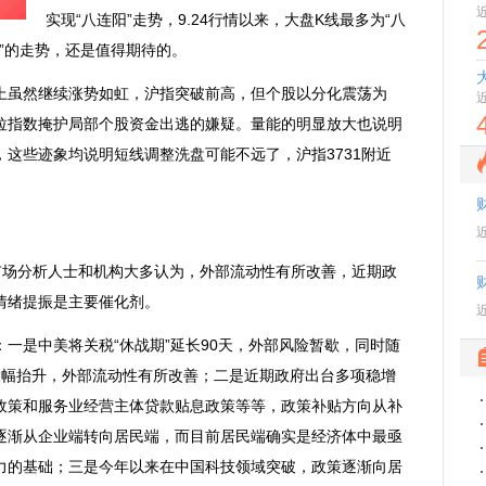
实现“八连阳”走势，9.24行情以来，大盘K线最多为“八
经”的走势，还是值得期待的。
虽然继续涨势如虹，沪指突破前高，但个股以分化震荡为
拉指数掩护局部个股资金出逃的嫌疑。量能的明显放大也说明
这些迹象均说明短线调整洗盘可能不远了，沪指3731附近
场分析人士和机构大多认为，外部流动性有所改善，近期政
情绪提振是主要催化剂。
是中美将关税“休战期”延长90天，外部风险暂歇，同时随
大幅抬升，外部流动性有所改善；二是近期政府出台多项稳增
政策和服务业经营主体贷款贴息政策等等，政策补贴方向从补
逐渐从企业端转向居民端，而目前居民端确实是经济体中最亟
力的基础；三是今年以来在中国科技领域突破，政策逐渐向居