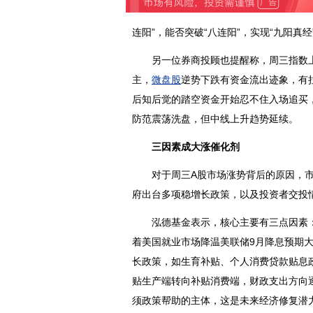
连阳”，能否突破“八连阳”，实现“九阳真
另一位券商投顾也提醒称，周三指数上
主，
微盘股
逆势下跌有资金流出迹象，有
后知后觉的踏空资金开始忍不住入场追买，
防范震荡洗盘，但中线上升趋势延续。
三因素成大涨催化剂
对于周三A股市场涨势背后的原因，市
府出台多项稳增长政策，以及投资者交投
泓德基金表示，核心主要有三点因素：一
着美国就业市场降温美联储9月降息预期
长政策，如生育补贴、个人消费贷款贴息
贴生产端转向补贴消费端，财政支出方向
须政策帮助的主体，这是未来经济修复潜