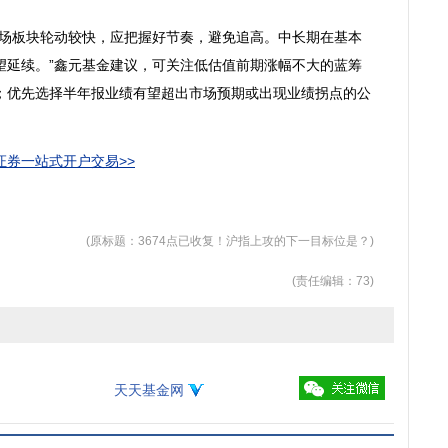
场板块轮动较快，应把握好节奏，避免追高。中长期在基本
望延续。”鑫元基金建议，可关注低估值前期涨幅不大的蓝筹
；优先选择半年报业绩有望超出市场预期或出现业绩拐点的公
券一站式开户交易>>
(原标题：3674点已收复！沪指上攻的下一目标位是？)
(责任编辑：73)
天天基金网