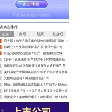
友点击排行
基金
财经
股票
基金吧
1
商务部：如美方执意出台新的对华限制性措施 中
2
方将进一步反制
新建仓！外资最新潜伏这23股 最强牛股在列
3
以色列突然发动空袭！以方：被迫采取武力行
4
动！内塔尼亚胡“叫板”特朗普
2分钟！直线涨停 封单13万手！6G赛道集体拉
5
升
协议接近达成 伊朗披露海峡新航道通行细节 美
6
方再提“倒计时”
英伟达急寻中国AI基站供应商 明后年启动端侧算
7
力组网
光模块起波澜！磷化铟缺口超70%
8
闪迪、西部数据盘后直线跳水！存储芯片巨头业
9
绩利空来袭
8月5日晚间沪深上市公司重大事项公告最新快递
0
局势突变！美伊协议曝光：很快重新开放！特朗
普发出威胁 美军表态