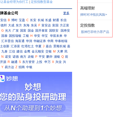
牌基金公司
更多
安信
B
博时
宝盈
C
长安
长城
长盛
财通
长信
德邦
大成
东方
东海
东吴
F
富安达
富国
方正富
G
光大
广发
国富
国金
国开泰富
国联安
国寿安
国泰
国投瑞银
工银
H
华安
华宝
华宸未来
华
汇丰晋信
海富通
华润
华融证券
华商
华泰柏瑞
土创新
汇添富
红塔红土
华夏
J
嘉合
景顺长城
嘉
九泰
江信
建信
金鹰
金元顺安
交银
M
大摩
民
N
诺安
诺德
南方
农银
P
平安
鹏华
浦银
Q
前
开源
R
融通
S
东方资管
上投
申万
X
兴业
兴
Y
易方达
Z
招商
中银