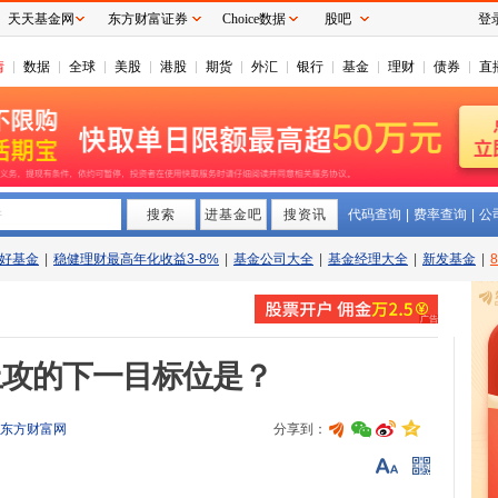
天天基金网
东方财富证券
Choice数据
股吧
登
情
数据
全球
美股
港股
期货
外汇
银行
基金
理财
债券
直
搜索
拼
进基金吧
搜资讯
代码查询
|
费率查询
|
公
好基金
|
稳健理财最高年化收益3-8%
|
基金公司大全
|
基金经理大全
|
新发基金
|
指上攻的下一目标位是？
东方财富网
分享到：