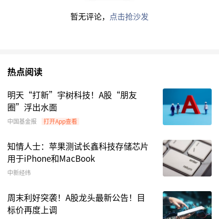
根据中基协网站信息，目前已有6只险资系私募证
暂无评论，
点击抢沙发
券投资基金进入运作阶段，包括国丰兴华管理的鸿
鹄志远基金一期、二期、三期1号、三期2号，泰
康稳行一期基金和太保致远1号。随着上市公司
2025年半年报披露，部分上述基金的持股情况浮
热点阅读
出水面。
明天“打新”宇树科技！A股“朋友
Wind数据显示，二季度末，国丰兴华鸿鹄志远二
圈”浮出水面
期私募证券投资基金新进成为中国石油A股第6大
中国基金报
打开App查看
流通股东，持股超2.17亿股，按照二季度末股价计
知情人士：苹果测试长鑫科技存储芯片
算，持仓市值约18.57亿元；另外，该基金新进成
用于iPhone和MacBook
为中国神华A股第9大流通股东，持股超5200万
中新经纬
股，按照二季度末股价计算，持仓市值约21.16亿
元。
周末利好突袭！A股龙头最新公告！目
标价再度上调