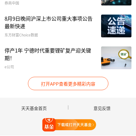
中国石化
8月26日发布的《关于回购股份事项前十
券商中国
大股东和前十大无限售条件股东持股情况的公告》
8月9日晚间沪深上市公司重大事项公告
显示，截至8月21日，国丰兴华鸿鹄志远三期私募
最新快递
证券投资基金1号位列中国石化第8大股东，持股
东方财富Choice数据
3.05亿股，对应市值超过17亿元。大秦铁路9月2
日公布的相关回购公告显示，截至8月28日，鸿鹄
停产1年 宁德时代重要锂矿复产迎关键
志远三期1号新进成为第4大股东，持股2.98亿
期！
股，对应市值超19亿元。
e公司
此外，鸿鹄志远（上海）私募投资基金有限公司
打开APP查看更多精彩内容
（即鸿鹄志远基金一期）二季度末继续出现在
伊利
股份
、
陕西煤业
和
中国电信
的前十大股东之列，持
股数量较上一季度保持不变。
天天基金首页
意见反馈
长期价值投资标签鲜明
打开天天基金