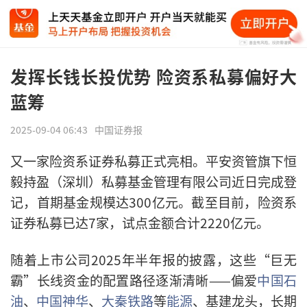
发挥长钱长投优势 险资系私募偏好大
蓝筹
2025-09-04 06:43
中国证券报
又一家险资系证券私募正式亮相。平安资管旗下恒
毅持盈（深圳）私募基金管理有限公司近日完成登
记，首期基金规模达300亿元。截至目前，险资系
证券私募已达7家，试点金额合计2220亿元。
随着上市公司2025年半年报的披露，这些“巨无
霸”长线资金的配置路径逐渐清晰——偏爱
中国石
油
、
中国神华
、
大秦铁路
等
能源
、基建龙头，长期