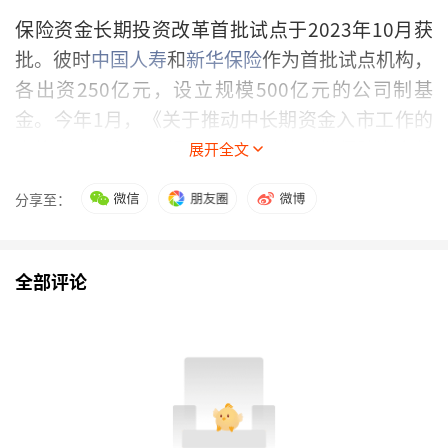
保险资金长期投资改革首批试点于2023年10月获
批。彼时
中国人寿
和
新华保险
作为首批试点机构，
各出资250亿元，设立规模500亿元的公司制基
金。今年1月，《关于推动中长期资金入市工作的
实施方案》印发，提出抓紧推动第二批保险资金长
展开全文
期股票投资试点落地，后续逐步扩大参与机构范围
分享至：
与资金规模。随后，人保寿险及
人保资产
获准以契
约制基金方式参与第二批试点。
全部评论
截至目前，已有7家险资系证券私募获批。保险资
金长期投资改革试点已有三批，试点金额合计
2220亿元。
最新持股动向曝光