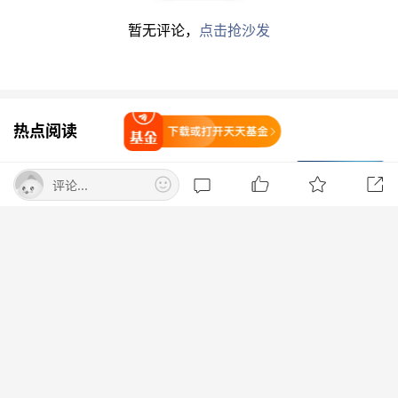
20%，其中77股降幅超过30%，非
ST股
中，天普
暂无评论，
点击抢沙发
股份、
开发科技
、
浙江华业
降幅在50%以上。
从行业分布上来看，股东户数下降超20%的个股
中，
机械
行业筹码集中股数量最多，共有38只；
热点阅读
打开天天基金
基础化工行业紧随其后，共有19只；此外，
电
摩根大通继续加仓中际旭创H股 持股比
子
、
汽车
、
医药生物
行业个股各有16只。
评论...
例升至15.02%
界面新闻
打开App查看
韩股跌倒 美股吃饱！“受伤”的韩国散
户大军重返华尔街怀抱
财联社
SK海力士斥资54万亿韩元扩张芯片业
务！并敲定三季度出台股东回报方案