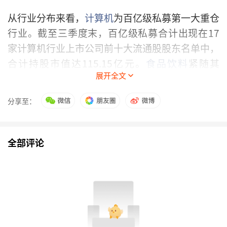
从行业分布来看，
计算机
为百亿级私募第一大重仓
行业。截至三季度末，百亿级私募合计出现在17
家计算机行业上市公司前十大流通股股东名单中，
合计持股市值达115.15亿元。
食品饮料
紧随其
展开全文
后，同期百亿级私募合计出现在10家食品饮料行
业上市公司前十大流通股股东名单中，合计持股市
分享至：
值达93.91亿元。另外，百亿级私募对电子、
有色
金属
、石油化工和
通信
等行业上市公司的持股市值
也均超50亿元。
全部评论
知名基金经理加仓科技
从加仓动向来看，科技板块备受青睐。
鼎龙股份
近期发布的三季报显示，截至三季度末，