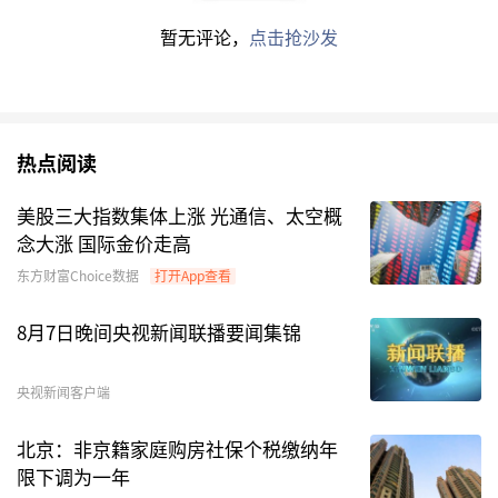
董承非管理的睿郡有孚1号私募证券投资基金新进
暂无评论，
点击抢沙发
该公司前十大流通股股东名单，持股数量为903.9
万股，市值高达3.28亿元。
公开资料显示，鼎龙股份是一家从事
集成电路
设
热点阅读
计、
半导体材料
及打印复印通用耗材研发、生产及
服务的高新技术企业。前三季度公司实现营业总收
美股三大指数集体上涨 光通信、太空概
念大涨 国际金价走高
入26.98亿元，同比增长11.23%；归母净利润
5.19亿元，同比增长38.02%。
东方财富Choice数据
打开App查看
8月7日晚间央视新闻联播要闻集锦
值得一提的是，董承非三季度还加仓了另一只电子
股——
扬杰科技
。根据上市公司三季报，截至三季
央视新闻客户端
度末睿郡有孚1号私募证券投资基金持有扬杰科技
455.8万股，相较二季度末加仓200.5万股。睿郡
北京：非京籍家庭购房社保个税缴纳年
有孚2号私募证券投资基金和睿郡有孚3号私募证
限下调为一年