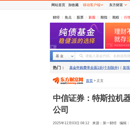
网站首页
加收藏
移动客户端
东方财富
财经
焦点
股票
新股
期指
期权
行
基 金
请输入基金代码、名称或简
热门：
基金申购费率全面1折(个别除外)
|
发现
首页
> 正文
中信证券：特斯拉机器
公司
2025年12月03日 08:12
来源：
第一财经
编辑：