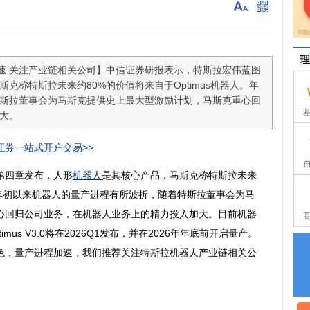
理
速 关注产业链相关公司】中信证券研报表示，特斯拉宏伟蓝图
克称特斯拉未来约80%的价值将来自于Optimus机器人。年
斯拉董事会为马斯克提供史上最大型激励计划，马斯克重心回
大。
券一站式开户交易>>
第四章发布，人形
机器人
是其核心产品，马斯克称
特斯拉
未来
年初以来
机器人
的量产进程有所波折，随着
特斯拉
董事会为马
心回归公司业务，在机器人业务上的精力投入加大。目前机器
us V3.0将在2026Q1发布，并在2026年年底前开启量产。
色，量产进程加速，我们推荐关注
特斯拉
机器人产业链相关公