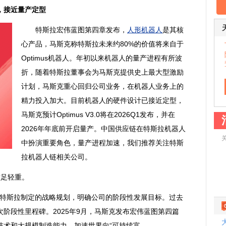
，接近量产定型
特斯拉宏伟蓝图第四章发布，
人形机器人
是其核
心产品，马斯克称特斯拉未来约80%的价值将来自于
Optimus机器人。年初以来机器人的量产进程有所波
折，随着特斯拉董事会为马斯克提供史上最大型激励
计划，马斯克重心回归公司业务，在机器人业务上的
精力投入加大。目前机器人的硬件设计已接近定型，
马斯克预计Optimus V3.0将在2026Q1发布，并在
2026年年底前开启量产。中国供应链在特斯拉机器人
中扮演重要角色，量产进程加速，我们推荐关注特斯
拉机器人链相关公司。
举足轻重。
斯克为特斯拉制定的战略规划，明确公司的阶段性发展目标。过去
阶段性里程碑。2025年9月，马斯克发布宏伟蓝图第四篇
技术和大规模制造能力，加速世界向“可持续富