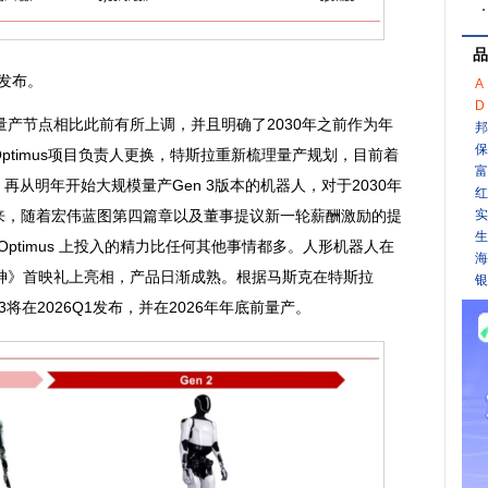
品
将发布。
A
D
节点相比此前有所上调，并且明确了2030年之前作为年
邦
保
Optimus项目负责人更换，特斯拉重新梳理量产规划，目前着
富
再从明年开始大规模量产Gen 3版本的机器人，对于2030年
红
以来，随着宏伟蓝图第四篇章以及董事提议新一轮薪酬激励的提
实
生
ptimus 上投入的精力比任何其他事情都多。
人形机器人
在
海
神》首映礼上亮相，产品日渐成熟。根据马斯克在特斯拉
银
 V3将在2026Q1发布，并在2026年年底前量产。