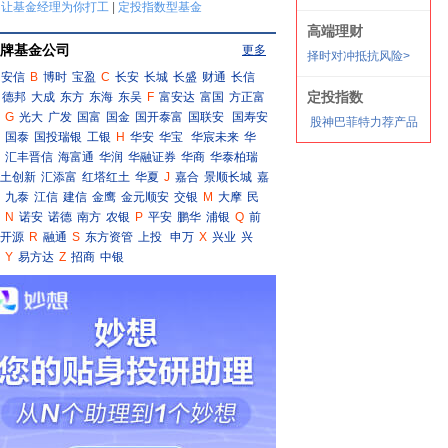
牌基金公司
更多
安信
B
博时
宝盈
C
长安
长城
长盛
财通
长信
德邦
大成
东方
东海
东吴
F
富安达
富国
方正富
G
光大
广发
国富
国金
国开泰富
国联安
国寿安
国泰
国投瑞银
工银
H
华安
华宝
华宸未来
华
汇丰晋信
海富通
华润
华融证券
华商
华泰柏瑞
土创新
汇添富
红塔红土
华夏
J
嘉合
景顺长城
嘉
九泰
江信
建信
金鹰
金元顺安
交银
M
大摩
民
N
诺安
诺德
南方
农银
P
平安
鹏华
浦银
Q
前
开源
R
融通
S
东方资管
上投
申万
X
兴业
兴
Y
易方达
Z
招商
中银