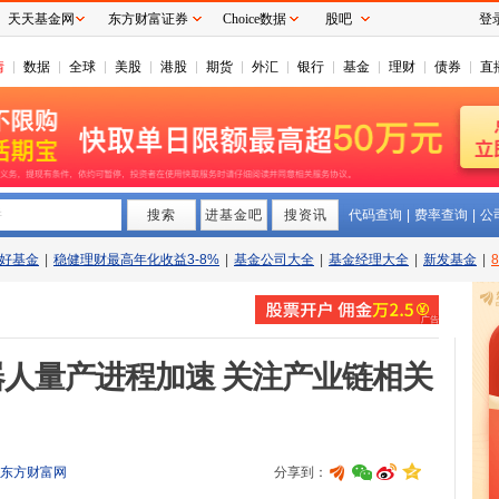
天天基金网
东方财富证券
Choice数据
股吧
登
情
数据
全球
美股
港股
期货
外汇
银行
基金
理财
债券
直
搜索
拼
进基金吧
搜资讯
代码查询
|
费率查询
|
公
好基金
|
稳健理财最高年化收益3-8%
|
基金公司大全
|
基金经理大全
|
新发基金
|
人量产进程加速 关注产业链相关
东方财富网
分享到：