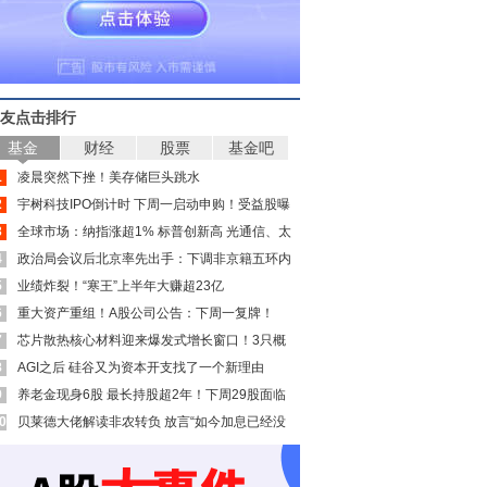
友点击排行
基金
财经
股票
基金吧
1
凌晨突然下挫！美存储巨头跳水
2
宇树科技IPO倒计时 下周一启动申购！受益股曝
3
光
全球市场：纳指涨超1% 标普创新高 光通信、太
4
空板块大涨 SpaceX涨超15%
政治局会议后北京率先出手：下调非京籍五环内
5
购房门槛 公积金贷款最高可达340万元
业绩炸裂！“寒王”上半年大赚超23亿
6
重大资产重组！A股公司公告：下周一复牌！
7
芯片散热核心材料迎来爆发式增长窗口！3只概
8
念股年内涨幅翻倍
AGI之后 硅谷又为资本开支找了一个新理由
9
养老金现身6股 最长持股超2年！下周29股面临
0
解禁（附股）
贝莱德大佬解读非农转负 放言“如今加息已经没
有太大意义”