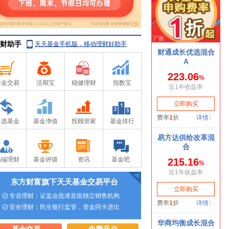
财助手
天天基金手机版，移动理财好助手
基金交易
活期宝
稳健理财
指数宝
自选基金
基金净值
投顾管家
基金排行
高端理财
基金评级
资讯
基金吧