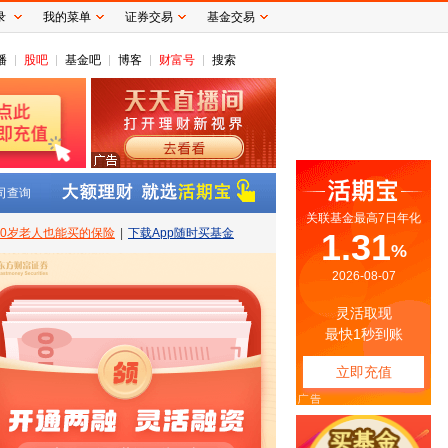
录
我的菜单
证券交易
基金交易
播
股吧
基金吧
博客
财富号
搜索
司查询
80岁老人也能买的保险
|
下载App随时买基金