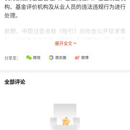
构、基金评价机构及从业人员的违法违规行为进行
处理。
前期，中国证监会就《指引》向社会公开征求意
见，社会各方总体对《指引》表示赞同认可，并提
展开全文
出具体修改建议。中国证监会逐条研究反馈意见，
认真吸收采纳，并对《指引》作出修改完善。后
分享至：
续，中国证监会将做好《指引》实施工作。
起草说明
全部评论
《公开募集证券投资基金业绩比较基准指引》起草
说明
为落实《推动公募基金高质量发展行动方案》部
署，强化业绩比较基准约束，保护投资者合法权