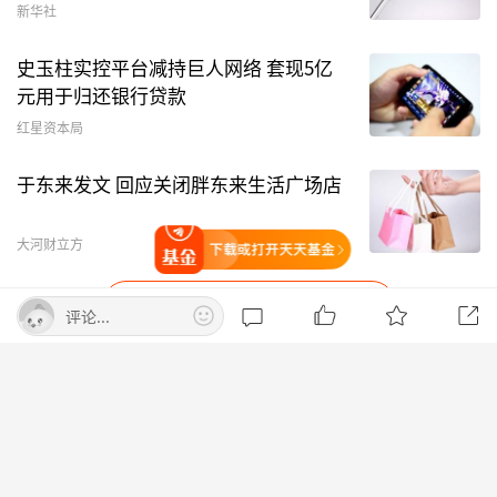
新华社
等监管规则有零散要求，约束力不强。二是多数管
理人尚未建立覆盖业绩比较基准的全链条内控机
史玉柱实控平台减持巨人网络 套现5亿
制，托管、销售等机构也未有效监督和使用基准。
元用于归还银行贷款
三是部分主动管理权益类基金业绩大幅偏离业绩比
红星资本局
较基准，个别产品甚至出现“风格漂移”，对投资
于东来发文 回应关闭胖东来生活广场店
者获得感造成较大影响。
大河财立方
打开天天基金
二、主要内容
打开APP查看更多精彩内容
《指引》共二十一条，分为总则、基准的规范、管
评论...
理人的内部控制和管理、基准的外部约束、监督管
理、附则等六章，主要内容如下：
天天基金首页
意见反馈
（一）明确基准的选取规范。一是代表性要求。基
准的构成要素与权重应当能够表征基金产品投资风