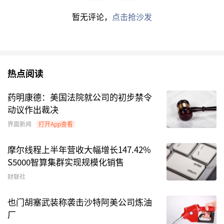
益，根据《证券投资基金法》《公开募集证券投资
暂无评论，
点击抢沙发
基金运作管理办法》及其他有关法律法规，我们研
究起草了《公开募集证券投资基金业绩比较基准指
引》（以下简称《指引》）。
热点阅读
一、起草背景
药明康德：美国法院就公司的初步禁令
业绩比较基准是管理人基于产品定位和投资目标而
动议作出裁决
为基金设定的业绩参考标准，一般由指数、合约价
界面新闻
打开App查看
格、利率等要素构成，是基金合同的基本要素。从
功能作用看，业绩比较基准是基金投资
摩尔线程上半年营收大幅增长147.42%
的“锚”和“尺”，发挥确定产品定位、明晰投资
S5000智算集群实现规模化销售
策略、表征投资风格、衡量产品业绩、约束投资行
财联社
为等重要作用。但当前我国公募基金在业绩比较基
也门胡塞武装称袭击沙特阿美公司炼油
准方面还存在以下问题：一是法规制度缺乏专门
厂
性、系统性的规定，仅在信息披露、特殊产品设计