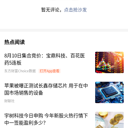
ETF为例，截至目前规模已达173.18亿元，仅1月
暂无评论，
点击抢沙发
内规模便增长106.59亿元，显示出资金对相关产
业链主题的高度关注。
绩优产品“吸金”能力强
热点阅读
值得注意的是，上述规模扩容超百亿的ETF，普遍
8月10日集合竞价：宝鼎科技、百花医
具备业绩支撑，年初以来在市场中率先跑出亮眼表
药5连板
现，成为资金集中流入的重要前提。
东方财富Choice数据
打开App查看
苹果被曝正测试长鑫存储芯片 用于在中
截至1月30日，今年以来，华安黄金ETF累计上涨
国市场销售的设备
19.34%，南方中证申万有色金属ETF上涨
财联社
23.15%。与此同时，
华夏中证电网设备主题ETF
年内上涨16.16%，
国泰中证半导体材料设备主题
宇树科技今日申购 今年新股火热行情下
ETF
上涨19.49%，
嘉实上证科创板芯片ETF
上涨
中一签能盈利多少？