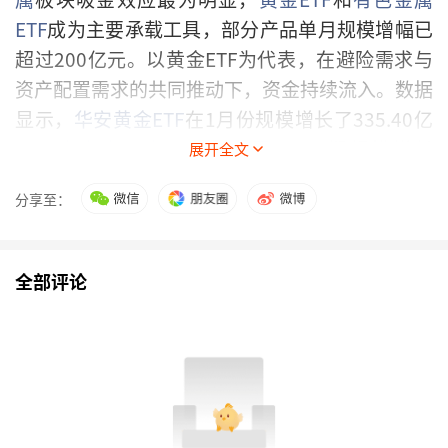
ETF
成为主要承载工具，部分产品单月规模增幅已
超过200亿元。以黄金ETF为代表，在避险需求与
资产配置需求的共同推动下，资金持续流入。数据
显示，
华安黄金ETF
在1月份规模增长了335.40亿
元；
南方中证申万有色金属ETF
同期规模增长
展开全文
242.17亿元，均位居市场前列。
分享至：
与此同时，科技主题ETF同样受到投资者青睐，扩
容产品集中分布在电网、卫星等阶段性热点方向，
全部评论
以及
半导体设备
、
科创芯片
、软件等中长期成长赛
道。相关ETF规模增长较快，反映出资金在结构性
行情中对科技方向的持续布局意愿。
此外，部分细分主题ETF表现尤为突出，呈现
出“放量式”增长。以永赢国证商用卫星
通信产业