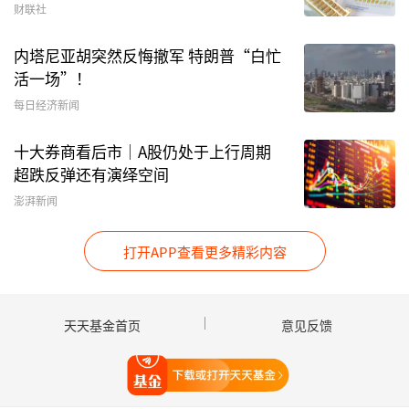
18.13%。从整体表现看，相关ETF收益均为正，
财联社
且显著跑赢同期沪深300指数，显示出资金在年初
内塔尼亚胡突然反悔撤军 特朗普“白忙
阶段更偏向于向高弹性、高景气度方向集中。
活一场”！
进一步从指数层面观察，今年以来吸金较多的ETF
每日经济新闻
所跟踪指数主要集中在SGE
黄金9999
、细分化
十大券商看后市｜A股仍处于上行周期
工、有色金属、半导体材料设备等方向，上述指数
超跌反弹还有演绎空间
1月内分别上涨19.39%、11.43%、23.37%、
澎湃新闻
19.91%，指数自身的强势表现，为ETF规模快速
扩张提供了直接动力。与以往部分年份不同，今年
打开APP查看更多精彩内容
以来，资金流入更集中于具备明确产业或价格逻辑
支撑的方向，相关ETF在指数走强的同时，也同步
实现了产品规模的快速扩张。
天天基金首页
意见反馈
ETF已成为主题行情的重要配置工具
打开天天基金