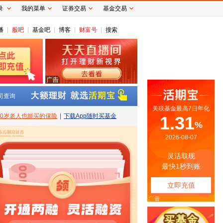
录
我的菜单
证券交易
基金交易
播
股吧
基金吧
博客
财富号
搜索
司查询
80岁老人也能买的保险
|
下载App随时买基金