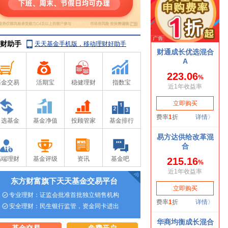
财助手
天天基金手机版，移动理财好助手
基金交易
活期宝
稳健理财
指数宝
自选基金
基金净值
投顾管家
基金排行
高端理财
基金评级
资讯
基金吧