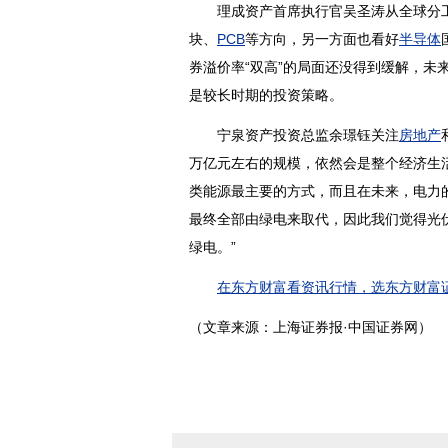
理成资产首席执行官吴圣涛从全球分工
块、
PCB
等方向，另一方面也看好
半导体
券溢价率“双高”的局面还没得到缓解，未
是较长时期的投资策略。
宁泉资产投资总监余璟钰关注
房地产
万亿元左右的规模，依然会是整个经济生
类能源最主要的方式，而且在未来，电力
最终全部由绿电来取代，因此我们觉得光
绿电。”
在东方财富看资讯行情，选东方财富证
（文章来源：上海证券报·中国证券网）