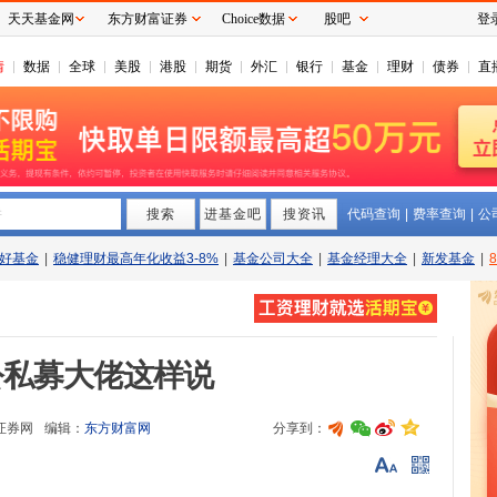
天天基金网
东方财富证券
Choice数据
股吧
登
情
数据
全球
美股
港股
期货
外汇
银行
基金
理财
债券
直
搜索
拼
进基金吧
搜资讯
代码查询
|
费率查询
|
公
好基金
|
稳健理财最高年化收益3-8%
|
基金公司大全
|
基金经理大全
|
新发基金
|
公私募大佬这样说
证券网
编辑：
东方财富网
分享到：