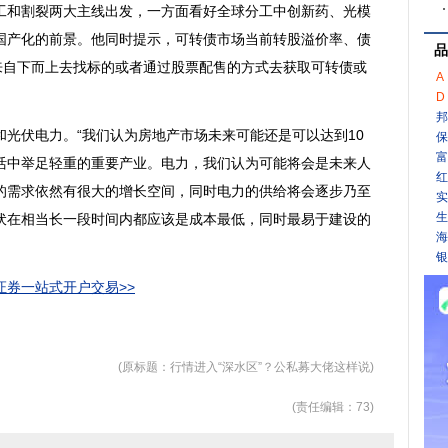
和割裂两大主线出发，一方面看好全球分工中
创新药
、光模
国产化的前景。他同时提示，可转债市场当前转股溢价率、债
品
来自下而上去找标的或者通过股票配售的方式去获取可转债或
A
D
邦
和光伏
电力
。“我们认为
房地产
市场未来可能还是可以达到10
保
富
活中举足轻重的重要产业。
电力
，我们认为可能将会是未来人
红
的需求依然有很大的增长空间，同时电力的供给将会逐步乃至
实
生
伏在相当长一段时间内都应该是成本最低，同时最易于建设的
海
银
券一站式开户交易>>
(原标题：行情进入“深水区”？公私募大佬这样说)
(责任编辑：73)