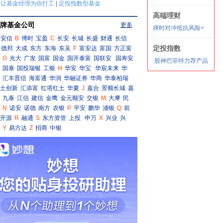
牌基金公司
更多
安信
B
博时
宝盈
C
长安
长城
长盛
财通
长信
德邦
大成
东方
东海
东吴
F
富安达
富国
方正富
G
光大
广发
国富
国金
国开泰富
国联安
国寿安
国泰
国投瑞银
工银
H
华安
华宝
华宸未来
华
汇丰晋信
海富通
华润
华融证券
华商
华泰柏瑞
土创新
汇添富
红塔红土
华夏
J
嘉合
景顺长城
嘉
九泰
江信
建信
金鹰
金元顺安
交银
M
大摩
民
N
诺安
诺德
南方
农银
P
平安
鹏华
浦银
Q
前
开源
R
融通
S
东方资管
上投
申万
X
兴业
兴
Y
易方达
Z
招商
中银