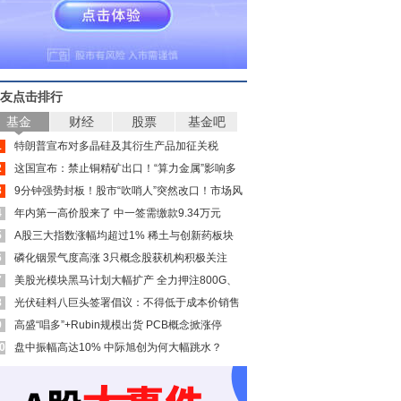
友点击排行
基金
财经
股票
基金吧
1
特朗普宣布对多晶硅及其衍生产品加征关税
2
这国宣布：禁止铜精矿出口！“算力金属”影响多
3
大？
9分钟强势封板！股市“吹哨人”突然改口！市场风
4
向变了？
年内第一高价股来了 中一签需缴款9.34万元
5
A股三大指数涨幅均超过1% 稀土与创新药板块
6
大涨
磷化铟景气度高涨 3只概念股获机构积极关注
7
（附名单）
美股光模块黑马计划大幅扩产 全力押注800G、
8
1.6Tb产品
光伏硅料八巨头签署倡议：不得低于成本价销售
9
高盛“唱多”+Rubin规模出货 PCB概念掀涨停
0
潮！多只中报预增股获资金青睐(名单)
盘中振幅高达10% 中际旭创为何大幅跳水？