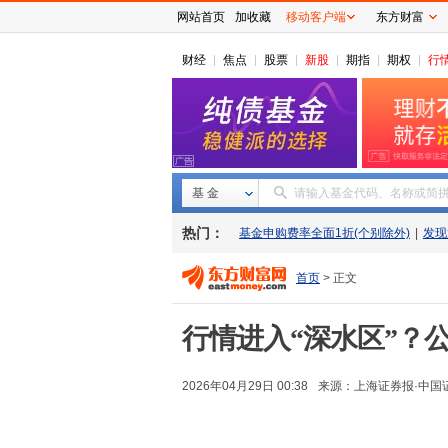
网站首页
加收藏
移动客户端
东方财富
财经
焦点
股票
新股
期指
期权
行
基 金
请输入基金代码、名称或简
热门：
基金申购费率全面1折(个别除外)
|
发现
首页
> 正文
行情进入“深水区”？
2026年04月29日 00:38
来源：
上海证券报·中国