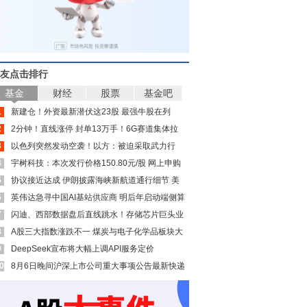
友点击排行
基金
财经
股票
基金吧
1
新建仓！外资最新潜伏这23股 最强牛股在列
2
2分钟！直线涨停 封单13万手！6G赛道集体拉
3
升
以色列突然发动空袭！以方：被迫采取武力行
4
动！内塔尼亚胡“叫板”特朗普
宇树科技：本次发行价格150.80元/股 网上申购
5
日为8月10日
协议接近达成 伊朗披露海峡新航道通行细节 美
6
方再提“倒计时”
英伟达急寻中国AI基站供应商 明后年启动端侧算
7
力组网
闪迪、西部数据盘后直线跳水！存储芯片巨头业
8
绩利空来袭
A股三大指数涨跌不一 煤炭与电子化学品板块大
9
涨
DeepSeek宣布将大幅上调API服务定价
0
8月6日晚间沪深上市公司重大事项公告最新快递