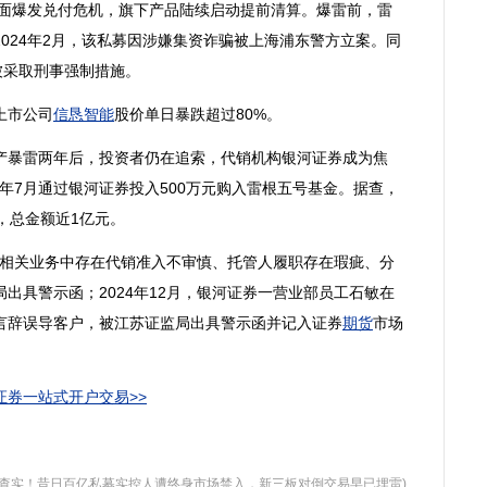
面爆发兑付危机，旗下产品陆续启动提前清算。爆雷前，雷
024年2月，该私募因涉嫌集资诈骗被上海浦东警方立案。同
被采取刑事强制措施。
上市公司
信恳智能
股价单日暴跌超过80%。
暴雷两年后，投资者仍在追索，代销机构银河证券成为焦
2年7月通过银河证券投入500万元购入雷根五号基金。据查，
，总金额近1亿元。
金相关业务中存在代销准入不审慎、托管人履职存在瑕疵、分
出具警示函；2024年12月，银河证券一营业部员工石敏在
言辞误导客户，被江苏证监局出具警示函并记入证券
期货
市场
券一站式开户交易>>
规查实！昔日百亿私募实控人遭终身市场禁入，新三板对倒交易早已埋雷)