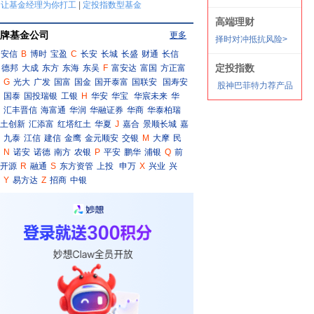
牌基金公司
更多
安信
B
博时
宝盈
C
长安
长城
长盛
财通
长信
德邦
大成
东方
东海
东吴
F
富安达
富国
方正富
G
光大
广发
国富
国金
国开泰富
国联安
国寿安
国泰
国投瑞银
工银
H
华安
华宝
华宸未来
华
汇丰晋信
海富通
华润
华融证券
华商
华泰柏瑞
土创新
汇添富
红塔红土
华夏
J
嘉合
景顺长城
嘉
九泰
江信
建信
金鹰
金元顺安
交银
M
大摩
民
N
诺安
诺德
南方
农银
P
平安
鹏华
浦银
Q
前
开源
R
融通
S
东方资管
上投
申万
X
兴业
兴
Y
易方达
Z
招商
中银