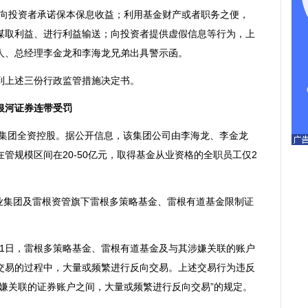
、向投资者承诺保本保息收益；利用基金财产或者职务之便，
谋取利益、进行利益输送；向投资者提供虚假信息等行为，上
人、总经理李金龙和李海龙兄弟出具警示函。
上述三份行政监管措施决定书。
银河证券连带受罚
集团全资控股。据公开信息，该集团公司由李海龙、李金龙
管规模区间在20-50亿元，取得基金从业资格的全职员工仅2
。
业集团及雷根资管旗下雷根多策略基金、雷根有道基金限制证
月21日，雷根多策略基金、雷根有道基金及与其涉嫌关联的账户
交易的过程中，大量或频繁进行反向交易。上述交易行为违反
嫌关联的证券账户之间，大量或频繁进行反向交易”的规定。