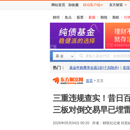
网站首页
加收藏
移动客户端
东方财富
财经
焦点
股票
新股
期指
期权
行
基 金
请输入基金代码、名称或简
热门：
基金申购费率全面1折(个别除外)
|
发现
首页
> 正文
三重违规查实！昔日百
三板对倒交易早已埋
2026年05月04日 00:20
作者：财联社记者 封其