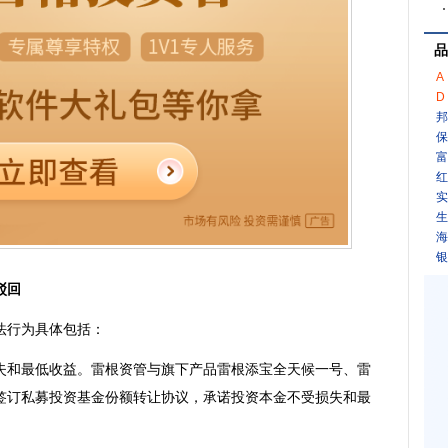
品
A
D
邦
保
富
红
实
生
海
银
驳回
行为具体包括：
和最低收益。雷根资管与旗下产品雷根添宝全天候一号、雷
签订私募投资基金份额转让协议，承诺投资本金不受损失和最