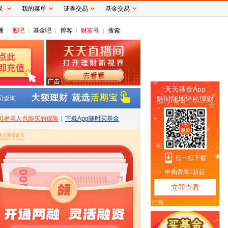
录
我的菜单
证券交易
基金交易
播
股吧
基金吧
博客
财富号
搜索
司查询
80岁老人也能买的保险
|
下载App随时买基金