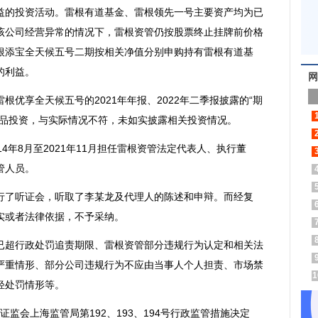
的投资活动。雷根有道基金、雷根领先一号主要资产均为已
该公司经营异常的情况下，雷根资管仍按股票终止挂牌前价格
根添宝全天候五号二期按相关净值分别申购持有雷根有道基
的利益。
网
享全天候五号的2021年年报、2022年二季报披露的“期
产品投资，与实际情况不符，未如实披露相关投资情况。
年8月至2021年11月担任雷根资管法定代表人、执行董
管人员。
了听证会，听取了李某龙及代理人的陈述和申辩。而经复
实或者法律依据，不予采纳。
超行政处罚追责期限、雷根资管部分违规行为认定和相关法
严重情形、部分公司违规行为不应由当事人个人担责、市场禁
1
轻处罚情形等。
证监会上海监管局第192、193、194号行政监管措施决定