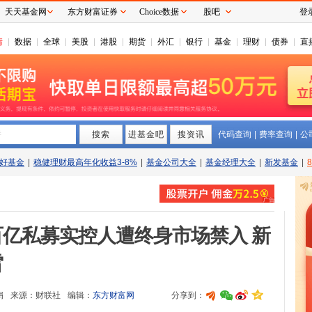
天天基金网
东方财富证券
Choice数据
股吧
登
情
数据
全球
美股
港股
期货
外汇
银行
基金
理财
债券
直
搜索
拼
进基金吧
搜资讯
代码查询
|
费率查询
|
公
好基金
|
稳健理财最高年化收益3-8%
|
基金公司大全
|
基金经理大全
|
新发基金
|
亿私募实控人遭终身市场禁入 新
雷
娟
来源：
财联社
编辑：
东方财富网
分享到：