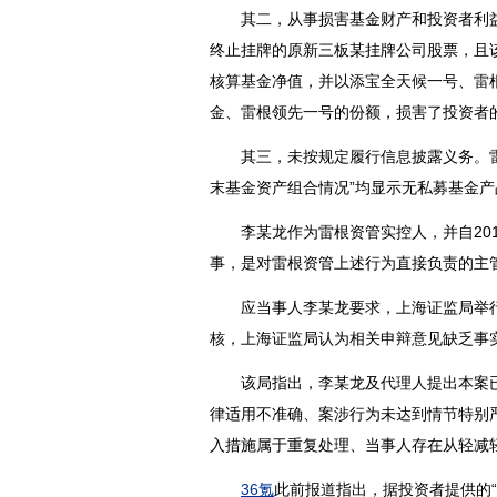
其二，从事损害基金财产和投资者利益
终止挂牌的原新三板某挂牌公司股票，且
核算基金净值，并以添宝全天候一号、雷
金、雷根领先一号的份额，损害了投资者
其三，未按规定履行信息披露义务。雷根优
末基金资产组合情况”均显示无私募基金
李某龙作为雷根资管实控人，并自2014
事，是对雷根资管上述行为直接负责的主
应当事人李某龙要求，上海证监局举行
核，上海证监局认为相关申辩意见缺乏事
该局指出，李某龙及代理人提出本案已
律适用不准确、案涉行为未达到情节特别
入措施属于重复处理、当事人存在从轻减
36氪
此前报道指出，据投资者提供的“