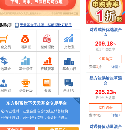
财助手
天天基金手机版，移动理财好助手
基金交易
活期宝
稳健理财
指数宝
自选基金
基金净值
投顾管家
基金排行
高端理财
基金评级
资讯
基金吧