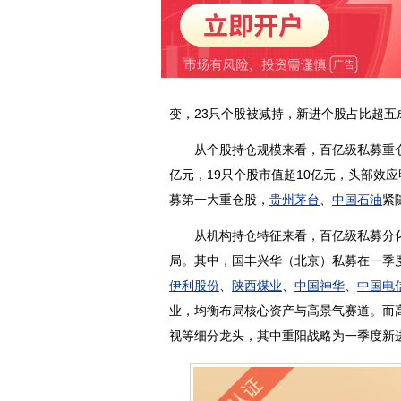
变，23只个股被减持，新进个股占比超五
从个股持仓规模来看，百亿级私募重仓集
亿元，19只个股市值超10亿元，头部效
募第一大重仓股，
贵州茅台
、
中国石油
紧
从机构持仓特征来看，百亿级私募分化
局。其中，国丰兴华（北京）私募在一季
伊利股份
、
陕西煤业
、
中国神华
、
中国电
业，均衡布局核心资产与高景气赛道。而
视
等细分龙头，其中重阳战略为一季度新