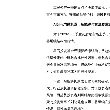
高毅资产一季度重点持仓海康威视，持股
重仓
京东方A
、
安琪酵母
等个股，兼顾科
AI分化内藏机遇，
新能源
与资源赛道
对于2026年二季度及后续市场走势，
将延续结构性行情。
星石投资基金经理郭希淳认为，从趋势来
但增长逻辑中既包含成长性因素，也包含
来企业盈利高速增长，但此类企业价格优
枢，短期高盈利或为阶段性现象。
不过，AI板块长期成长空间依然确定。
大，行业成长逻辑依然坚实。对于投资者
风险；而趋势投资者则可继续把握板块强
聚鸣投资董事长刘晓龙也表示，将继续在景
情况，理性布局优质标的。