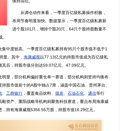
保持高位。
从调仓动作来看，一季度百亿级私募操作积极，
布局节奏明显加快。数据显示，一季度百亿级私募新
进个股101只，增持个股20只，64只个股持股数量不
成。
中度较高。一季度百亿级私募持有95只个股市值不低于1
应明显。其中，
海康威视
以77.13亿元的持股市值成为百亿级私
随其后，持股市值分别达59.07亿元、47.09亿元。
明显，部分机构偏好重仓单一赛道，部分机构则坚持均衡布
度持股市值前十的A股中独占7席，涵盖
中国石油
、
贵州茅台
、
信
、
工商银行
，覆盖
食品饮料
、
煤炭
、
石油石化
、
通信
等行
高毅资产、重阳战略等机构则聚焦科技赛道，重点布局
海康威
进，持有
海康威视
5356.55万股，持股市值16.29亿元。