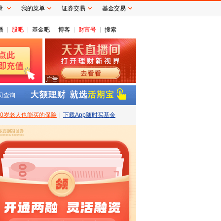
录
我的菜单
证券交易
基金交易
播
股吧
基金吧
博客
财富号
搜索
司查询
80岁老人也能买的保险
|
下载App随时买基金