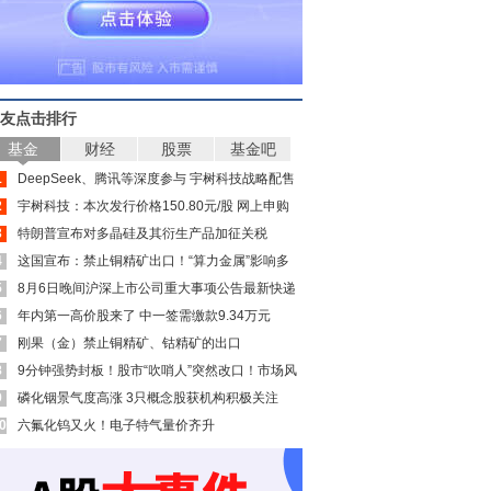
友点击排行
基金
财经
股票
基金吧
1
DeepSeek、腾讯等深度参与 宇树科技战略配售
2
名单来了
宇树科技：本次发行价格150.80元/股 网上申购
3
日为8月10日
特朗普宣布对多晶硅及其衍生产品加征关税
4
这国宣布：禁止铜精矿出口！“算力金属”影响多
5
大？
8月6日晚间沪深上市公司重大事项公告最新快递
6
年内第一高价股来了 中一签需缴款9.34万元
7
刚果（金）禁止铜精矿、钴精矿的出口
8
9分钟强势封板！股市“吹哨人”突然改口！市场风
9
向变了？
磷化铟景气度高涨 3只概念股获机构积极关注
0
（附名单）
六氟化钨又火！电子特气量价齐升