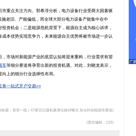
后市重点关注方向。郭希淳分析，
电力
设备行业受两大因素驱
设施老旧、产能偏低，而全球大部分
电力设备
产能集中在中
好投资机会；二是能源危机背景下，能源自主成为核心诉求，
靠成本优势实现竞争力，未来能源自主优势将被市场进一步认
，市场对新能源产业的底层认知将迎来重构，行业需求有望
源车
等细分赛道将孕育出新的投资机遇。对此，刘晓龙表示，
度向上的细分行业选择性布局。
券一站式开户交易>>
原标题：资管一线丨47家百亿级私募调仓路径曝光 加仓科技能源等赛道)
(责任编辑：126)