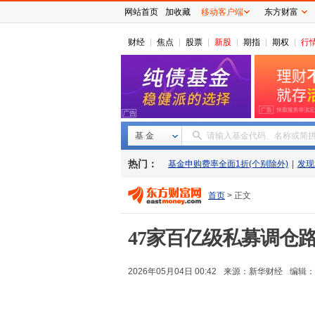
网站首页
加收藏
移动客户端
东方财富
财经
焦点
股票
新股
期指
期权
行
基 金
请输入基金代码、名称或简
热门：
基金申购费率全面1折(个别除外)
|
发现
首页
> 正文
47家百亿级私募调仓
2026年05月04日 00:42
来源：
新华财经
编辑：