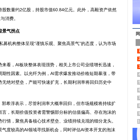
数量约2亿股，持股市值60.84亿元。此外，高毅资产依然
技与消费。
迎景气拐点
网
私募机构整体呈现“谨慎乐观、聚焦高景气”的态度，认为市场
看，AI板块整体表现强势，相关上市公司业绩增长迅速，
周期性因素。以光纤为例，AI需求爆发推动价格短期暴涨，带
势无绝对壁垒，产能可快速扩充，长期利润率将回归历史中
郭希淳表示，尽管利润率大概率回归，但市场规模将持续扩
而言，长期价值投资者需警惕部分标的估值偏高、存在泡沫的
势行情，聚焦具备核心技术壁垒、业绩持续兑现的细分龙头。
1
气度较高的AI领域寻找新机会，同时评估AI资本开支的泡沫