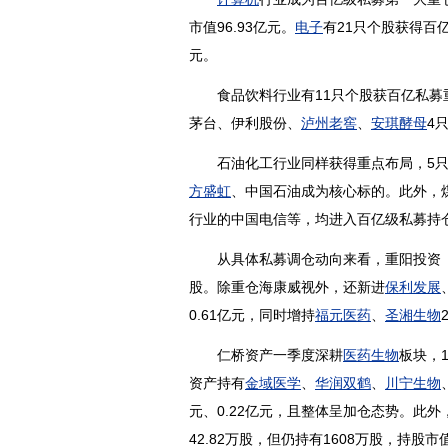
市值96.93亿元。
电子
有21只个股获得百亿
元。
食品饮料
行业有11只个股获百亿私募重
茅台
、
伊利股份
、
泸州老窖
、
安琪酵母
4
石油化工行业同样获得重点布局，5只个股
方盛虹
、
中国石油
成为核心标的。此外，
行业的
中国电信
等，均进入百亿级私募持
从具体私募调仓动向来看，重阳投资（
股。除重仓海康威视外，还新进
保利发展
0.61亿元，同时增持
福元医药
、
圣湘生物
仁桥资产一季度深耕
医药生物
板块，
资产持有
金域医学
、
华润双鹤
、
川宁生物
元、0.22亿元，且整体呈加仓态势。此外
42.82万股，但仍持有1608万股，持股市值