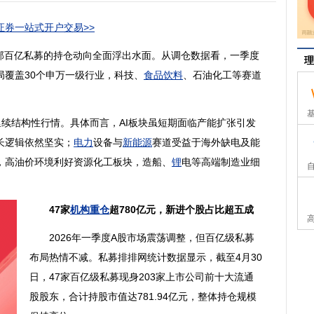
券一站式开户交易>>
部百亿私募的持仓动向全面浮出水面。从调仓数据看，一季度
理
局覆盖30个申万一级行业，科技、
食品饮料
、石油化工等赛道
结构性行情。具体而言，AI板块虽短期面临产能扩张引发
长逻辑依然坚实；
电力
设备与
新能源
赛道受益于海外缺电及能
，高油价环境利好资源化工板块，造船、
锂
电等高端制造业细
47家
机构重仓
超780亿元，新进个股占比超五成
2026年一季度A股市场震荡调整，但百亿级私募
布局热情不减。私募排排网统计数据显示，截至4月30
日，47家百亿级私募现身203家上市公司前十大流通
股股东，合计持股市值达781.94亿元，整体持仓规模