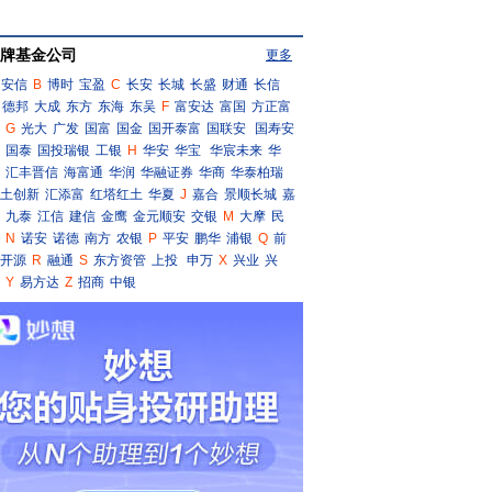
牌基金公司
更多
安信
B
博时
宝盈
C
长安
长城
长盛
财通
长信
德邦
大成
东方
东海
东吴
F
富安达
富国
方正富
G
光大
广发
国富
国金
国开泰富
国联安
国寿安
国泰
国投瑞银
工银
H
华安
华宝
华宸未来
华
汇丰晋信
海富通
华润
华融证券
华商
华泰柏瑞
土创新
汇添富
红塔红土
华夏
J
嘉合
景顺长城
嘉
九泰
江信
建信
金鹰
金元顺安
交银
M
大摩
民
N
诺安
诺德
南方
农银
P
平安
鹏华
浦银
Q
前
开源
R
融通
S
东方资管
上投
申万
X
兴业
兴
Y
易方达
Z
招商
中银