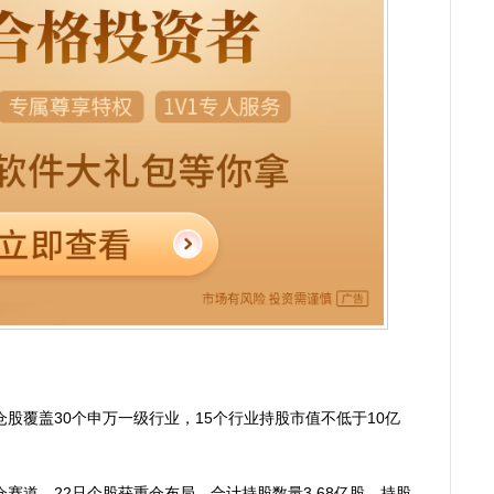
覆盖30个申万一级行业，15个行业持股市值不低于10亿
赛道，22只个股获重仓布局，合计持股数量3.68亿股，持股