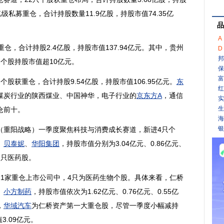
级私募重仓，合计持股数量11.9亿股，持股市值74.35亿
品
A
仓，合计持股2.4亿股，持股市值137.94亿元。其中，
贵州
D
邦
只个股持股市值超10亿元。
保
富
获重仓，合计持股9.54亿股，持股市值106.95亿元。
东
红
煤炭
行业的
陕西煤业
、
中国神华
，
电子
行业的
京东方A
，
通信
实
生
仓前十。
海
银
重阳战略）一季度聚焦科技与消费成长赛道，新进4只个
、
贝泰妮
、
华阳集团
，持股市值分别为3.04亿元、0.86亿元、
2只医药股。
11家重仓上市公司中，4只为
医药生物
个股。具体来看，仁桥
、
小方制药
，持股市值依次为1.62亿元、0.76亿元、0.55亿
，
华域汽车
为仁桥资产第一大重仓股，尽管一季度小幅减持
3.09亿元。