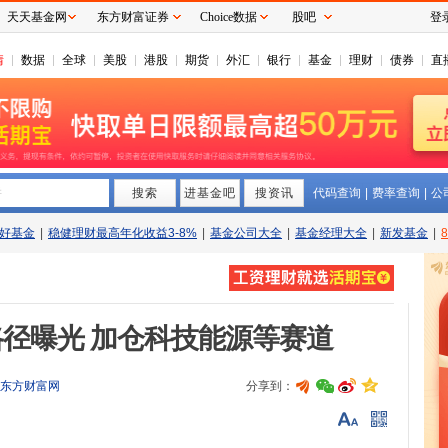
天天基金网
东方财富证券
Choice数据
股吧
登
情
数据
全球
美股
港股
期货
外汇
银行
基金
理财
债券
直
搜索
拼
进基金吧
搜资讯
代码查询
|
费率查询
|
公
好基金
|
稳健理财最高年化收益3-8%
|
基金公司大全
|
基金经理大全
|
新发基金
|
路径曝光 加仓科技能源等赛道
东方财富网
分享到：