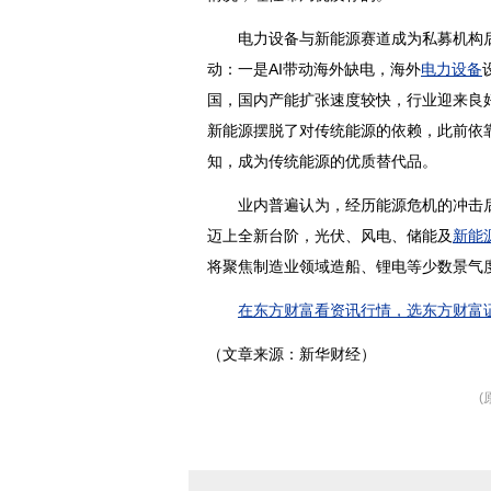
电力
设备与
新能源
赛道成为私募机构
动：一是AI带动海外缺电，海外
电力设备
国，国内产能扩张速度较快，行业迎来良
新能源摆脱了对传统能源的依赖，此前依
知，成为传统能源的优质替代品。
业内普遍认为，经历能源危机的冲击后
迈上全新台阶，光伏、风电、储能及
新能
将聚焦制造业领域造船、
锂
电等少数景气
在东方财富看资讯行情，选东方财富证
（文章来源：新华财经）
(