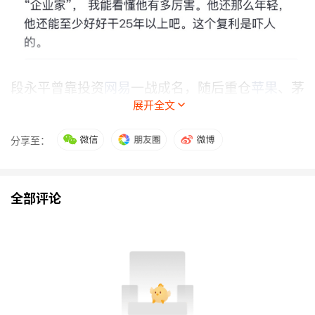
段永平曾靠投资
网易
一战成名，随后重仓
苹果
、茅
展开全文
台、腾讯，并一直持有至今。2006年他曾一掷千
金以62万美元的价格成为了拍下巴菲特午餐的第
分享至：
一位华人。此外，段永平还是知名的企业家，曾创
立“小霸王”和“
步步高
”两个知名品牌，后担任
步步高集团董事长。在段永平加持之下，步步高系
全部评论
高管还创立了vivo、OPPO两大手机品牌以及
快递
品牌极兔。
如今，段永平在他的个人账号上频繁“安利”泡泡
玛特。4月11日，段永平评价泡泡玛特2025年年
报时说，财报的盈利激发他的好奇心，连续好几天