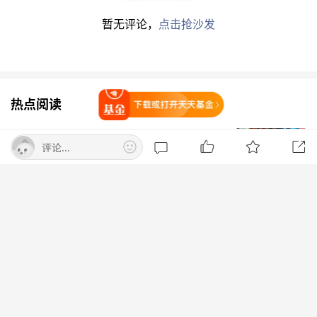
去理解泡泡玛特，“很久没有过这种兴奋感了。”
暂无评论，
点击抢沙发
段永平说：“我也是看到这期财报后才真的认真研
究了一下泡泡玛特，以前只是零星地看到一些王宁
（泡泡玛特创始人）的只言片语和一些短视频。以
热点阅读
打开天天基金
前对王宁的印象就很好，但一直觉得这个生意离我
美股三大指数集体上涨 光通信、太空概
太远，不容易理解，不知道可持续性会如何。我以
评论...
念大涨 国际金价走高
前见过很多风靡一时的玩具，比如
电子
宠物、呼啦
东方财富Choice数据
打开App查看
圈、魔方等等，一开始直觉觉得这个有点像那些东
西，而且去年前年的PE还非常非常高。我很好奇
8月7日晚间央视新闻联播要闻集锦
我对游戏的理解会不会在泡泡玛特这里再次得到回
报。”
央视新闻客户端
北京：非京籍家庭购房社保个税缴纳年
限下调为一年