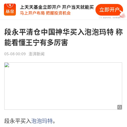
段永平清仓中国神华买入泡泡玛特 称
能看懂王宁有多厉害
05-08 00:09
澎湃新闻
段永平买入
泡泡玛特
。