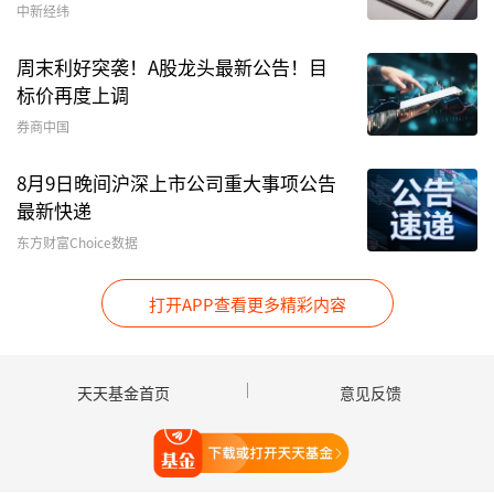
具体来看，谷歌母公司Alphabet以8.40亿美元的
中新经纬
持股市值，稳居景林香港公司在美股市场的第一大
周末利好突袭！A股龙头最新公告！目
重仓股（持仓292.16万股），景林香港公司在一
标价再度上调
季度继续小幅加仓23.16万股。紧随其后的拼多多
券商中国
与
网易
，持股市值分别为5.22亿美元与3.57亿美
元。
8月9日晚间沪深上市公司重大事项公告
最新快递
2026年第一季度，景林香港公司大手笔新进两只
东方财富Choice数据
个股——携程与亚马逊，并直接进入前十大重仓股
行列。其中，新买进携程260.43万股，市值约
打开APP查看更多精彩内容
1.30亿美元，位列第十大重仓股；新买进亚马逊
100.47万股，市值约2.09亿美元，位居第七大重
天天基金首页
意见反馈
仓股。
打开天天基金
增持方面，英特尔的持股数较去年四季度末增加了