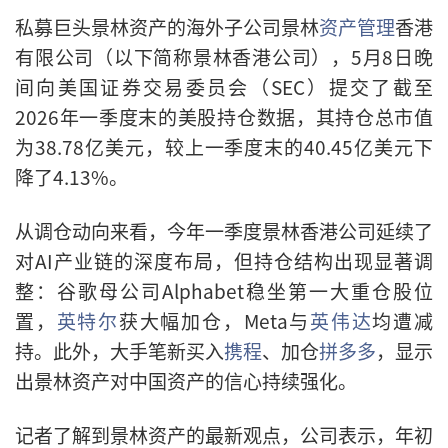
私募巨头景林资产的海外子公司景林
资产管理
香港
有限公司（以下简称景林香港公司），5月8日晚
间向美国证券交易委员会（SEC）提交了截至
2026年一季度末的美股持仓数据，其持仓总市值
为38.78亿美元，较上一季度末的40.45亿美元下
降了4.13%。
从调仓动向来看，今年一季度景林香港公司延续了
对AI产业链的深度布局，但持仓结构出现显著调
整：谷歌母公司Alphabet稳坐第一大重仓股位
置，
英特尔
获大幅加仓，Meta与
英伟达
均遭减
持。此外，大手笔新买入
携程
、加仓
拼多多
，显示
出景林资产对中国资产的信心持续强化。
记者了解到景林资产的最新观点，公司表示，年初