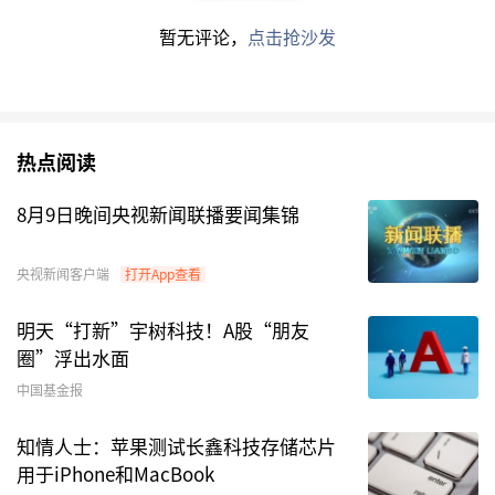
暂无评论，
点击抢沙发
热点阅读
前十大重仓股结构调整
8月9日晚间央视新闻联播要闻集锦
新买入携程、
亚马逊
央视新闻客户端
打开App查看
需要说明的是，13F披露的美股持仓为景林海外产
品持仓，不包含境内募资产品的海外持仓。
明天“打新”宇树科技！A股“朋友
圈”浮出水面
从持仓集中度来看，今年一季度前十大重仓股合计
中国基金报
在整体投资组合中的集中度由上一季末的
知情人士：苹果测试长鑫科技存储芯片
82.85%，进一步提升至84.64%。
用于iPhone和MacBook