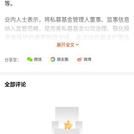
等。
业内人士表示，将私募基金管理人董事、监事信息
纳入监管范畴，是完善私募基金公司治理、强化投
资者保护的重要制度安排。此次信息报送扩围与
展开全文
《私募投资基金信息披露监督管理办法》形成制度
合力，实现了从“管机构”到“管人”、“管行
分享至：
为”的监管升级。
今年2月，中国证监会发布《私募投资基金信息披
全部评论
露监督管理办法》（下称《信披办法》），自
2026年9月1日起施行。《信披办法》共七章四十
四条，从信息披露基本要求、定期报告、临时报告
和清算报告、信息披露事务管理、监督管理和法律
责任等方面作出系统性规范。