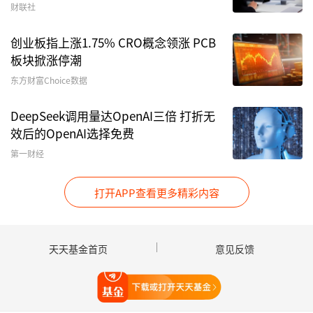
幕
财联社
创业板指上涨1.75% CRO概念领涨 PCB
随着行业体量的快速扩张，相关监管力度同步走深
板块掀涨停潮
走实。在信息报送方面，监管规定也在不断细化，
东方财富Choice数据
例如自2024年起全面推行的私募基金CRS数据报
送、季度及年度更新的财务监测报告等标准化模
DeepSeek调用量达OpenAI三倍 打折无
效后的OpenAI选择免费
板，显著提升了行业数据的规范性和透明度。
第一财经
与此同时，中基协也加大了对私募机构各类违规报
送行为的打击力度。日前，中基协披露了6份面向
打开APP查看更多精彩内容
私募管理人开出的纪律处分决定书，其中有3家涉
事私募均存在信息报送方面的违规行为。
天天基金首页
意见反馈
其中，浙江壹诺因向协会报送的信息存在虚假记
打开天天基金
载、未按规定履行信息报告义务两项违规行为，被