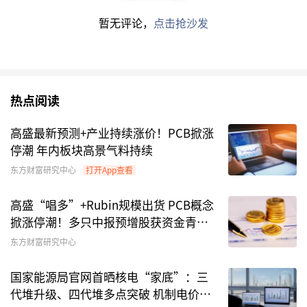
近年来，私募市场整体呈现持续扩张态势。据中基
暂无评论，
点击抢沙发
协最新数据，截至2026年3月末，存续私募基金管
理人达19067家，管理基金数量140931只，管理
基金规模22.72万亿元，连续6个月创下
历史新
高
。从备案节奏看，3月新备案私募基金2368只，
热点阅读
新备案规模1192.99亿元，连续2个月单月破千亿
高盛最新预测+产业持续涨价！PCB掀涨
大关。
停潮 年内板块高景气料持续
东方财富研究中心
打开App查看
高盛“唱多”+Rubin规模出货 PCB概念
掀涨停潮！多只中报预增股获资金青睐
(名单)
东方财富研究中心
国家能源局官网首晒核电“家底”：三
代堆升级、四代堆多点突破 机制电价启