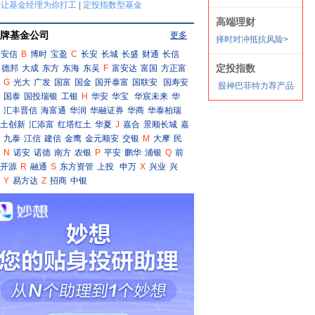
牌基金公司
更多
安信
B
博时
宝盈
C
长安
长城
长盛
财通
长信
德邦
大成
东方
东海
东吴
F
富安达
富国
方正富
G
光大
广发
国富
国金
国开泰富
国联安
国寿安
国泰
国投瑞银
工银
H
华安
华宝
华宸未来
华
汇丰晋信
海富通
华润
华融证券
华商
华泰柏瑞
土创新
汇添富
红塔红土
华夏
J
嘉合
景顺长城
嘉
九泰
江信
建信
金鹰
金元顺安
交银
M
大摩
民
N
诺安
诺德
南方
农银
P
平安
鹏华
浦银
Q
前
开源
R
融通
S
东方资管
上投
申万
X
兴业
兴
Y
易方达
Z
招商
中银