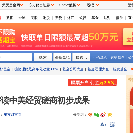
天天基金网
东方财富证券
Choice数据
股吧
登
情
数据
全球
美股
港股
期货
外汇
银行
基金
理财
债券
直
搜索
拼
进基金吧
搜资讯
代码查询
|
费率查询
|
公
好基金
|
稳健理财最高年化收益3-8%
|
基金公司大全
|
基金经理大全
|
新发基金
|
解读中美经贸磋商初步成果
：
东方财富网
分享到：