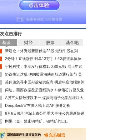
友点击排行
基金
财经
股票
基金吧
1
新建仓！外资最新潜伏这23股 最强牛股在列
2
2分钟！直线涨停 封单13万手！6G赛道集体拉
3
升
宇树科技：本次发行价格150.80元/股 网上申购
4
日为8月10日
协议接近达成 伊朗披露海峡新航道通行细节 美
5
方再提“倒计时”
英伟达急寻中国AI基站供应商 明后年启动端侧算
6
力组网
闪迪、西部数据盘后直线跳水！存储芯片巨头业
7
绩利空来袭
A股三大指数涨跌不一 煤炭与电子化学品板块大
8
涨
DeepSeek宣布将大幅上调API服务定价
9
8月6日晚间沪深上市公司重大事项公告最新快递
0
刚果（金）禁止铜精矿、钴精矿的出口