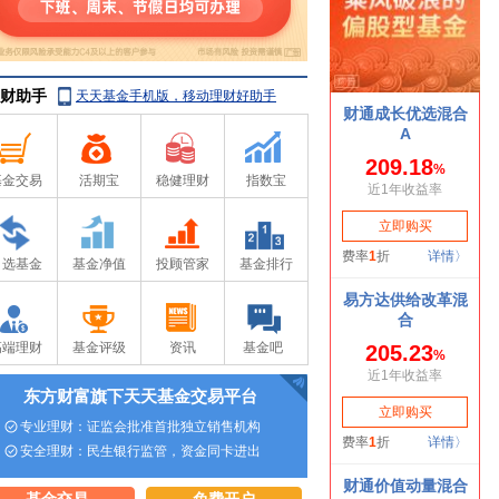
财助手
天天基金手机版，移动理财好助手
基金交易
活期宝
稳健理财
指数宝
自选基金
基金净值
投顾管家
基金排行
高端理财
基金评级
资讯
基金吧