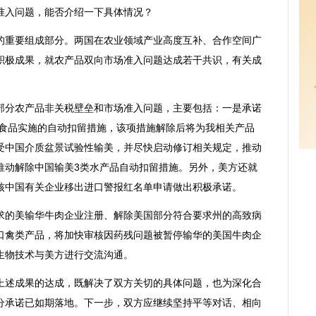
准入问题，能否介绍一下具体情况？
重要组成部分。两国在农业领域产业高度互补、合作空间广
积极成果，就农产品双向市场准入问题达成若干共识，有关成
分农产品非关税壁垒和市场准入问题，主要包括：一是承诺
乳食品实施的自动扣留措施，该项措施解除后将为我相关产品
受中国介质盆景试验性输美，并尽快启动修订相关规定，推动
推动解除中国输美3类水产品自动扣留措施。另外，美方还就
核中国有关企业移出进口警报红名单申请做出积极承诺。
的美输华牛肉企业注册、解除美国部分符合要求州的高致病
口禽类产品，将加快审核因药残问题被暂停输华的美国牛肉企
生物技术与美方进行交流沟通。
述成果的达成，既解决了双方关切的具体问题，也为深化合
分承诺已如期落地。下一步，双方应继续坚持平等对话、相向