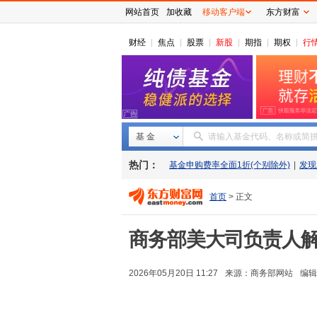
网站首页
加收藏
移动客户端
东方财富
财经
焦点
股票
新股
期指
期权
行
基 金
请输入基金代码、名称或简
热门：
基金申购费率全面1折(个别除外)
|
发现
首页
> 正文
商务部美大司负责人
2026年05月20日 11:27
来源：
商务部网站
编辑