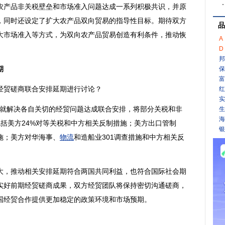
产品非关税壁垒和市场准入问题达成一系列积极共识，并原
，同时还设定了扩大农产品双向贸易的指导性目标。期待双方
品
大市场准入等方式，为双向农产品贸易创造有利条件，推动恢
A
D
邦
期
保
富
贸磋商联合安排延期进行讨论？
红
实
坡就解决各自关切的经贸问题达成联合安排，将部分关税和非
生
海
，包括美方24%对等关税和中方相关反制措施；美方出口管制
银
施；美方对华海事、
物流
和造船业301调查措施和中方相关反
，推动相关安排延期符合两国共同利益，也符合国际社会期
实好前期经贸磋商成果，双方经贸团队将保持密切沟通磋商，
国经贸合作提供更加稳定的政策环境和市场预期。