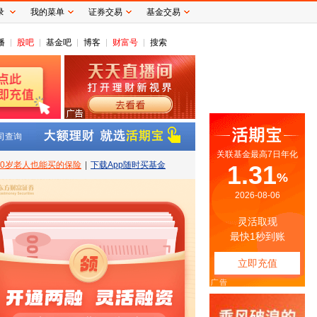
录
我的菜单
证券交易
基金交易
播
股吧
基金吧
博客
财富号
搜索
司查询
80岁老人也能买的保险
|
下载App随时买基金