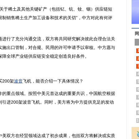
关于
稀土
及其他关键矿产（包括钇、钪、钕、铟）供应链短
限制销售
稀土
生产加工设备和技术的关切”，中方对此有何评
网
进行了充分沟通交流，双方将共同研究解决彼此合理合法关
实施出口管制，对合规、民用的许可申请予以审核。中方愿与
保障全球产业链供应链安全稳定创造良好条件。
200架
波音
飞机，能否介绍一下具体情况？
的重点领域。按照中美元首达成的重要共识，中国航空根据
引进200架
波音
飞机。同时，美方将为中方提供充足的发动
1
美双方在经贸领域达成了初步成果，包括双方将解决或实质