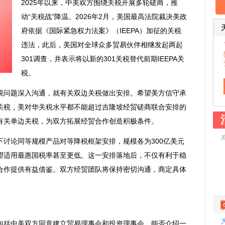
2025年以来，中美双方围绕关税开展多轮磋商，推
动“关税战”降温。2026年2月，美国最高法院裁决美政
府依据《国际紧急权力法案》（IEEPA）加征的关税
违法，此后，美国对全球众多贸易伙伴相继发起两起
301调查，并表示将以新的301关税替代前期IEEPA关
税。
问题深入沟通，就有关双边关税做出安排。希望美方信守承
关税，美对华关税水平都不能超过吉隆坡经贸磋商联合安排的
有关单边关税，为双方拓展经贸合作创造积极条件。
论同等规模产品对等降税框架安排，规模各为300亿美元
望适用最惠国税率甚至更低。这一安排落地后，不仅有利于稳
合作提供有益借鉴。双方经贸团队将保持密切沟通，商定具体
括中美双方同意建立贸易理事会和投资理事会，能否介绍一