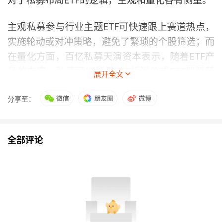
主观私募参与行业主题ETF可快速跟上赛道热点，
实施轮动或对冲策略，避免了繁琐的个股筛选；而
在量化方面，百亿私募天演资本表示，随着ETF产
品的丰富，私募可以利用ETF折溢价或ETF股票替
展开全文
代的特性来获取超额收益。
分享至：
二是存量产品中，多只具有稀缺性的科技主题ETF
被私募加仓。
全部评论
以中韩半导体ETF为例，上海宁苑资产旗下产品宁
苑沛华二号私募在2025年底大幅加仓，从2025年
中报800万份增至2025年底的4600万份，
日经
ETF
、
纳指ETF
前十大持有人中频现私募基金。