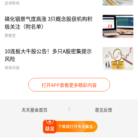
从最新发行情况看，新基金发行市场热度高企，频
澎湃新闻
现提前结募。本周以来，有近10只基金宣布提前
磷化铟景气度高涨 3只概念股获机构积
结束募集。
极关注（附名单）
数据宝
与此同时，Choice数据显示，截至5月28日，当前
共有80只基金正在发行，另有89只基金发布了基
10连板大牛股公告！多只A股密集提示
金份额发售公告，即将启动发行。从产品投向来
风险
看，权益类基金成为重点布局方向。在业内人士看
券商中国
来，新产品密集推出，凸显公募对后市的乐观态
度。
打开APP查看更多精彩内容
在新基金发行火热的同时，部分存量产品也吸引大
量资金涌入。5月22日，
博道基金
发布公告称，对
天天基金首页
意见反馈
博道星航混合
基金5月21日的有效申购（含定期定
打开天天基金
额投资）申请进行比例确认，有效申购申请确认比
例为60.70%。另外，近期多只绩优基金发布“限