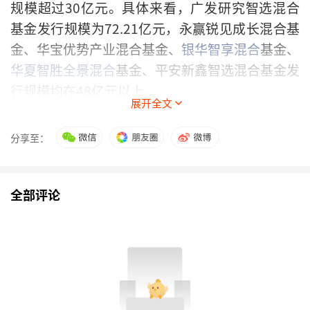
规模超过30亿元。具体来看，广发研究智选混合
基金发行规模为72.21亿元，永赢锐见成长混合基
金、华宝优势产业混合基金、
银华智享混合
基金、
华夏智胜全景混合
基金、平安新鑫智选混合基金发
行规模均在48亿元以上。
展开全文
年内“10亿级”主动权益类基金数量同样已超过
分享至：
2025年全年。据统计，2025年，有56只主动权益
类基金发行规模在10亿元以上。
全部评论
除了主动权益类基金外，指数基金、“固收+”产
品发行也亮点频现。具体来看，
中欧上证科创板人
工智能指数
基金发布的基金合同生效公告显示，募
集规模为17.61亿元，募集有效认购总户数为
27.98万户。该新基金认购户数创下2021年12月