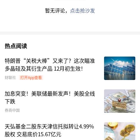
以来的新高。
暂无评论，
点击抢沙发
部分二级债基也发行火热，启动比例配售。比如，
5月28日，
华安基金
发布公告称，华安鸿煜6个月
持有期债券基金募集总规模超过30亿元，基金将
进行比例配售。
热点阅读
特朗普“关税大棒”又来了？这次瞄准
多晶硅及其衍生产品 12月初生效！
财联社
打开App查看
加息突变！美联储最新发声！美股全线
下跌
券商中国
天弘基金二股东天津信托拟转让4.99%
股权 交易底价15.67亿元