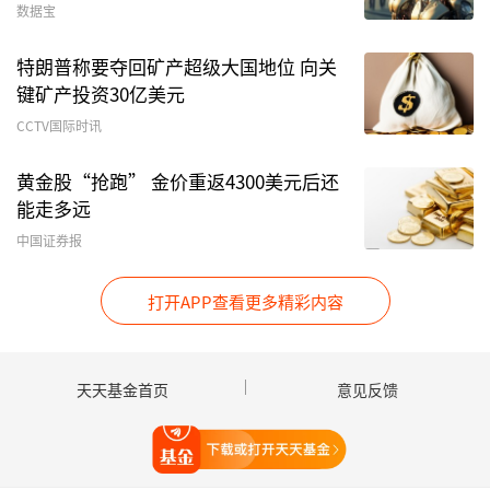
“越是这种阶段，越要敬畏市场，回归投资本心，
数据宝
以上市公司内在价值而非趋势为判断基准。总体而
特朗普称要夺回矿产超级大国地位 向关
言，当前应控制仓位、优选个股，做好应对各种可
键矿产投资30亿美元
能性的准备，方为长久之计。”夏风光表示。
CCTV国际时讯
黄金股“抢跑” 金价重返4300美元后还
能走多远
中国证券报
打开APP查看更多精彩内容
天天基金首页
意见反馈
逾2000只产品近3年平均创新高31次
打开天天基金