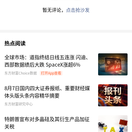
瑾对记者表示：一方面，是出于新会计准则下资产
暂无评论，
点击抢沙发
分类到FVOCI（以公允价值计量且其变动计入其他
综合
收益）以减少当期损益波动的考虑；另一方
面，也是为做好与长期负债现金流的匹配。因
此，“险资系”私募基金偏好持有收益率和现金流
热点阅读
都更确定的大型
银行
、消费、
医药
等板块的股票。
全球市场：道指终结日线五连涨 闪迪、
西部数据绩后大跌 SpaceX涨超6%
东方财富Choice数据
打开App查看
8月7日国内四大证券报纸、重要财经媒
体头版头条内容精华摘要
东方财富研究中心
特朗普宣布对多晶硅及其衍生产品加征
关税