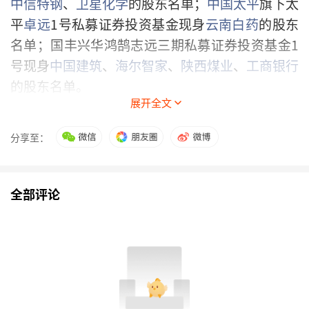
中信特钢
、
卫星化学
的股东名单；
中国太平
旗下太
平
卓远
1号私募证券投资基金现身
云南白药
的股东
名单；国丰兴华鸿鹄志远三期私募证券投资基金1
号现身
中国建筑
、
海尔智家
、
陕西煤业
、
工商银行
的股东名单。
展开全文
“投资高股息标的主要与险资的负债属性与私募基
分享至：
金成立时的投资范围有关。”
中泰证券
非银金融
首
席分析师葛玉翔告诉记者，例如，鸿鹄基金的投资
范围包括中证A500指数成分股中符合条件的大型
全部评论
上市公司A+H股，标的公司应当公司治理良好、经
营运作稳健、股息相对稳定、股票流动性相对较
好，与保险资金长期投资需求相适应。
“险资系”私募基金投资要优先确保收益的确定性
和现金流的稳定性。天职国际金融业咨询合伙人周