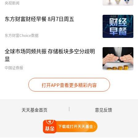
央视新闻
坚守“红利+成长”策略
东方财富财经早餐 8月7日周五
在业内人士看来，自保险资金长期投资改革试点启
东方财富Choice数据
动以来，多家险企通过设立私募基金积极参与资本
市场投资，未来“险资系”私募基金会继续坚
全球市场同频共振 存储板块多空分歧明
守“红利+成长”的哑铃型策略。
显
中国证券报
“截至当前，三批保险资金长期投资改革试点规模
达2220亿元。”葛玉翔介绍道，展望后续“险资
打开APP查看更多精彩内容
系”私募基金投资方向，预计会延续“红利底仓
+成长补充”的哑铃型策略。
天天基金首页
意见反馈
对外经济贸易大学创新与风险管理研究中心副主任
龙格告诉记者：短期来看，“险资系”私募基金将
打开天天基金
延续红利投资策略，但会从“纯高股息”转向“高