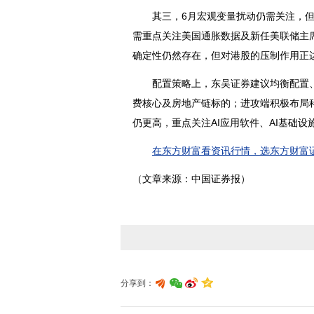
其三，6月宏观变量扰动仍需关注，但风
需重点关注美国通胀数据及新任美联储主
确定性仍然存在，但对港股的压制作用正
配置策略上，
东吴证券
建议均衡配置
费核心及
房地产
链标的；进攻端积极布局
仍更高，重点关注
AI应用
软件、AI基础设
在东方财富看资讯行情，选东方财富证
（文章来源：中国证券报）
分享到：