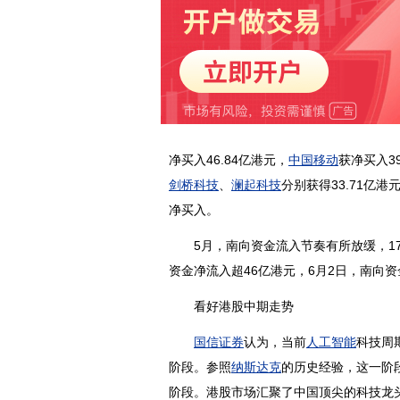
净买入46.84亿港元，
中国移动
获净买入3
剑桥科技
、
澜起科技
分别获得33.71亿港元
净买入。
5月，南向资金流入节奏有所放缓，17个
资金净流入超46亿港元，6月2日，南向资
看好港股中期走势
国信证券
认为，当前
人工智能
科技周
阶段。参照
纳斯达克
的历史经验，这一阶
阶段。港股市场汇聚了中国顶尖的科技龙