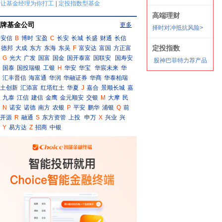
牌基金公司
更多
安信
B
博时
宝盈
C
长安
长城
长盛
财通
长信
德邦
大成
东方
东海
东吴
F
富安达
富国
方正富
G
光大
广发
国富
国金
国开泰富
国联安
国寿安
国泰
国投瑞银
工银
H
华安
华宝
华宸未来
华
汇丰晋信
海富通
华润
华融证券
华商
华泰柏瑞
土创新
汇添富
红塔红土
华夏
J
嘉合
景顺长城
嘉
九泰
江信
建信
金鹰
金元顺安
交银
M
大摩
民
N
诺安
诺德
南方
农银
P
平安
鹏华
浦银
Q
前
开源
R
融通
S
东方资管
上投
申万
X
兴业
兴
Y
易方达
Z
招商
中银