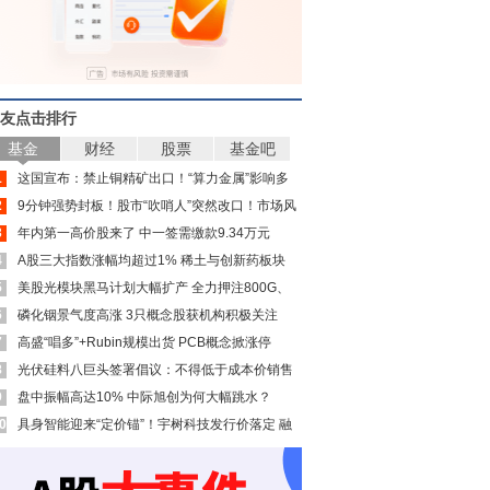
友点击排行
基金
财经
股票
基金吧
1
这国宣布：禁止铜精矿出口！“算力金属”影响多
2
大？
9分钟强势封板！股市“吹哨人”突然改口！市场风
3
向变了？
年内第一高价股来了 中一签需缴款9.34万元
4
A股三大指数涨幅均超过1% 稀土与创新药板块
5
大涨
美股光模块黑马计划大幅扩产 全力押注800G、
6
1.6Tb产品
磷化铟景气度高涨 3只概念股获机构积极关注
7
（附名单）
高盛“唱多”+Rubin规模出货 PCB概念掀涨停
8
潮！多只中报预增股获资金青睐(名单)
光伏硅料八巨头签署倡议：不得低于成本价销售
9
盘中振幅高达10% 中际旭创为何大幅跳水？
0
具身智能迎来“定价锚”！宇树科技发行价落定 融
资客超亿元抢筹这10股