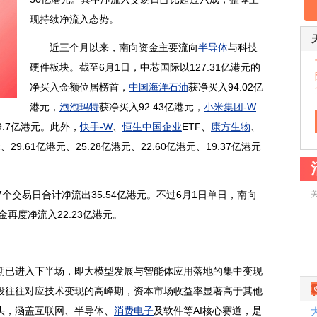
现持续净流入态势。
近三个月以来，南向资金主要流向
半导体
与科技
硬件板块。截至6月1日，
中芯国际
以127.31亿港元的
净买入金额位居榜首，
中国海洋石油
获净买入94.02亿
港元，
泡泡玛特
获净买入92.43亿港元，
小米集团-W
9.7亿港元。此外，
快手-W
、
恒生中国企业
ETF、
康方生物
、
、29.61亿港元、25.28亿港元、22.60亿港元、19.37亿港元
交易日合计净流出35.54亿港元。不过6月1日单日，南向
金再度净流入22.23亿港元。
期已进入下半场，即大模型发展与智能体应用落地的集中变现
段往往对应技术变现的高峰期，资本市场收益率显著高于其他
头，涵盖互联网、
半导体
、
消费电子
及软件等AI核心赛道，是