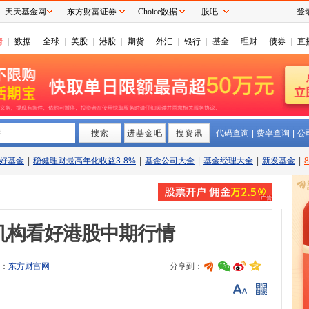
天天基金网
东方财富证券
Choice数据
股吧
登
情
数据
全球
美股
港股
期货
外汇
银行
基金
理财
债券
直
搜索
拼
进基金吧
搜资讯
代码查询
|
费率查询
|
公
好基金
|
稳健理财最高年化收益3-8%
|
基金公司大全
|
基金经理大全
|
新发基金
|
机构看好港股中期行情
：
东方财富网
分享到：