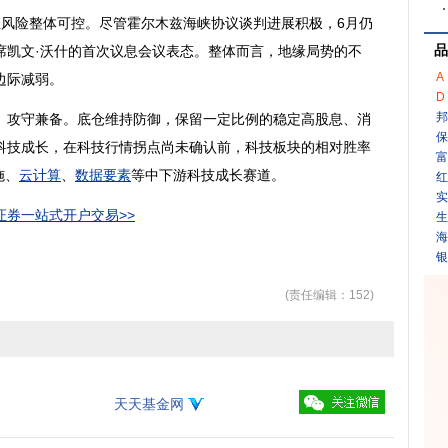
险整体可控。尽管霍尔木兹海峡协议谈判进展积极，6月仍
品
席凯文·沃什的首次议息会议表态。整体而言，地缘局势的不
A
边际减弱。
D
邦
、攻守兼备。底仓维持防御，保留一定比例的稳定高股息、消
保
科技成长，在科技行情拐点尚未确认前，科技板块的相对胜率
富
施、
云计算
、
数据要素
等中下游科技成长赛道。
红
实
券一站式开户交易>>
生
海
银
(责任编辑：152)
天天基金网