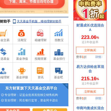
财助手
天天基金手机版，移动理财好助手
基金交易
活期宝
稳健理财
指数宝
自选基金
基金净值
投顾管家
基金排行
高端理财
基金评级
资讯
基金吧