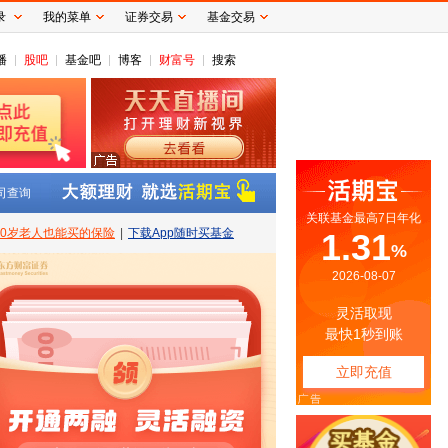
录
我的菜单
证券交易
基金交易
播
股吧
基金吧
博客
财富号
搜索
司查询
80岁老人也能买的保险
|
下载App随时买基金