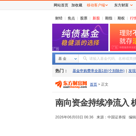
网站首页
加收藏
移动客户端
东方财富
财经
焦点
股票
新股
期指
期权
行
基 金
请输入基金代码、名称或简
热门：
基金申购费率全面1折(个别除外)
|
发现
首页
> 正文
南向资金持续净流入 
2026年06月03日 06:36
来源：
中国证券报
编辑