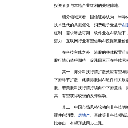
投资者参与本轮产业红利的关键阵地。
细分领域来看，
国信证券
认为，
半导
技术迭代的共振催化；
消费电子
受益于
AI
红利，需求释放可期；软件业在AI赋能下
潜力；互联网行业有望借助AI挖掘流量价
在科技主线之外，港股的整体配置价值
股行情仍值得期待，促涨因素正在持续累
其一，海外科技行情扩散效应有望与港股
下游环节扩散，此前港股因AI硬件相关
股。若美股科技行情持续向中下游蔓延，
高，有望获得较强的反弹驱动。
其二，中国市场风格轮动向非科技切换
硬件向消费、
房地产
、基建等非科技领域
比突出，有望形成同步上涨。