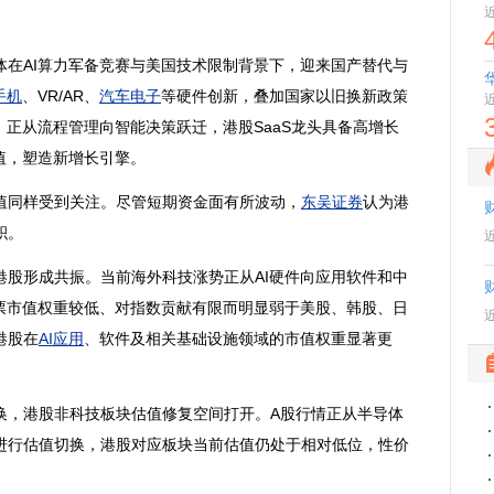
体
在AI算力军备竞赛与美国技术限制背景下，迎来国产替代与
手机
、VR/AR、
汽车
电子
等硬件创新，叠加国家以旧换新政策
，正从流程管理向智能决策跃迁，港股SaaS龙头具备高增长
值，塑造新增长引擎。
同样受到关注。尽管短期资金面有所波动，
东吴证券
认为港
积。
形成共振。当前海外科技涨势正从AI硬件向应用软件和中
股票市值权重较低、对指数贡献有限而明显弱于美股、韩股、日
港股在
AI应用
、软件及相关基础设施领域的市值权重显著更
，港股非科技板块估值修复空间打开。A股行情正从半导体
进行估值切换，港股对应板块当前估值仍处于相对低位，性价