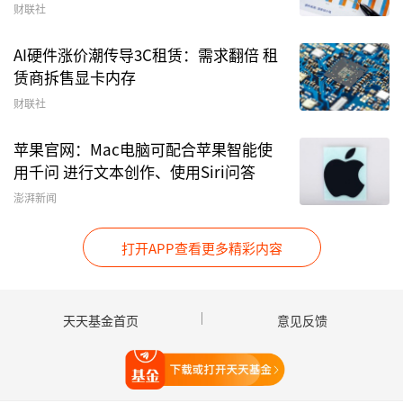
财联社
AI硬件涨价潮传导3C租赁：需求翻倍 租
赁商拆售显卡内存
财联社
乘联会口径：2026年4月国内新能源乘用车批售
122.5万辆，同比+7.5%，环比+7.0%；渗透率
苹果官网：Mac电脑可配合苹果智能使
57.6%，环比+10.0pct，4月零售84.9万辆，同
用千问 进行文本创作、使用Siri问答
比-6.8%，环比-0.3%；渗透率61.4%，环比
澎湃新闻
+9.6pct。出口40.6万辆，同比+111.8%，环比
+18.3%；渗透率52.7%，环比+8.0pct。
打开APP查看更多精彩内容
天天基金首页
意见反馈
打开天天基金