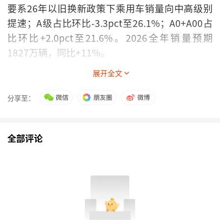
要系26年以旧换新政策下乘用车销量向中高级别
提速；A级占比环比-3.3pct至26.1%；A0+A00占
比环比+2.0pct至21.6%。2026全年销量预期
1827万辆，同比+11%。
展开全文
分享至：
中汽协口径：2026年4月国内新能源车（含商用）
全部评论
产量132万辆，同比+5.5%，环比+7.2%；销量
134.4万辆，同比+9.7%，环比+7.4%。