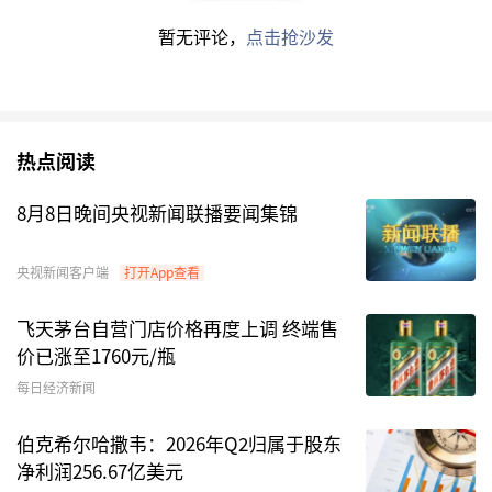
亮点引领复苏。
暂无评论，
点击抢沙发
通用制造方面，机床受益于精密加工需求爆发，
工
业母机
方兴未艾；
机器视觉
成长聚焦AI算力链精密
化升级与
人形机器人
产业化落地。
热点阅读
专用设备方面，锂电设备受益于动力、储能需求增
8月8日晚间央视新闻联播要闻集锦
长与钠电、固态新技术迭代的双重共振。
央视新闻客户端
打开App查看
▍出海链：我国拥有全球优势的产能出海有望延续
飞天茅台自营门店价格再度上调 终端售
景气。
价已涨至1760元/瓶
每日经济新闻
工程装备方面，出口动能延续高景气，主机厂还原
汇损后增长可观，5月以来巨头涨价释放强烈反内
伯克希尔哈撒韦：2026年Q2归属于股东
卷信号。
净利润256.67亿美元