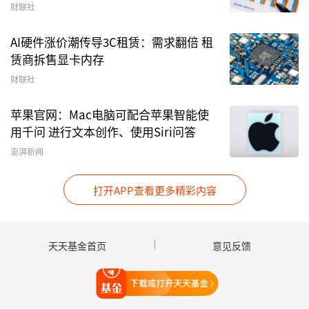
财联社
能源
装备方面，需求复苏叠加地缘催化，我们预计
用户侧储能相关企业26年进入利润持续上行区
AI硬件涨价潮传导3C租赁：需求翻倍 租
间；
赁商拆售显卡内存
风机
出口高速增长，海外订单大幅攀升。
财联社
船舶方面，造船行业景气趋势继续向好，船舶老龄
苹果官网：Mac电脑可配合苹果智能使
化和
新能源
化的必然趋势将为船舶更替需求提供强
用千问 进行文本创作、使用Siri问答
有力支撑。
澎湃新闻
服务
机器人
与
家电
方面，国产厂商优势明显，产品
打开APP查看更多精彩内容
品类加速迭代，市场份额提升趋势明确。
▍风险因素：
天天基金首页
意见反馈
AIDC需求不及预期：若AI技术发展放缓或商业化
打开天天基金
落地不及预期，将导致AIDC建设进度与用电需求