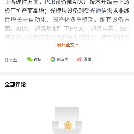
上游硬件方面，
PCB
设备随AI大厂技术升级与下游
板厂扩产而高增；光模块设备则受
光通信
需求非线
性增长与自动化、国产化多重驱动。配套设备方
面，AIDC“超级周期”下HVDC、
超级电容
、SST
等新产品以及储能出海迎来投资机会；燃气轮机供
展开全文
需失衡，我国整机、零部件、成撬与原材料等产业
链环节迎来机遇；液冷泵环节卡位关键，国产屏蔽
分享至：
泵有望切入。
下游应用方面，“地数天算”产业化加快，“天数
全部评论
天算”需求迫切，卫星、火箭与太空
光伏
前景广
阔，电动化、智能化加速落地。
特斯拉
即将进入量
产阶段，国产链资本化拉动推动产业链发展，具身
智能垂类量产及模型泛化处于爆发前夜。
▍复苏链：通用制造业曙光初现，专用设备结构化