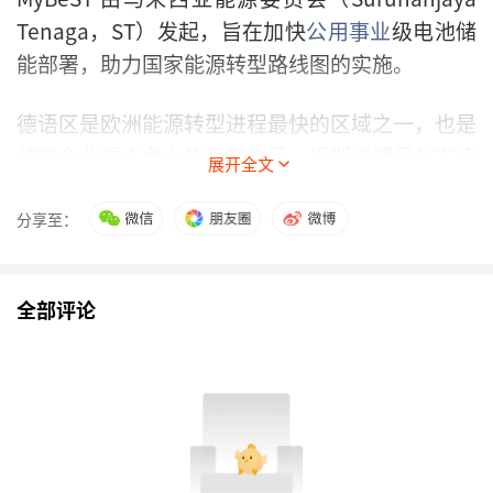
Tenaga，ST）发起，旨在加快
公用事业
级电池储
能部署，助力国家能源转型路线图的实施。
德语区是欧洲能源转型进程最快的区域之一，也是
储能企业重点角力的战略市场。近期海博思创在德
展开全文
语区新签订的六笔订单，合作方涵盖大型EPC企
业、开发商及区域能源公司。订单的密集落地，是
分享至：
海博思创在德语区长期深耕、持续积累市场信任的
集中体现，也进一步巩固了公司在欧洲核心市场的
全部评论
竞争地位。
同样值得关注的是西班牙订单的落地。这是海博思
创首次进入伊比利亚半岛市场，订单同时涵盖工商
业储能与大型储能两种应用场景，实现了从0到1
的历史性突破。伊比利亚半岛光照资源丰富、储能