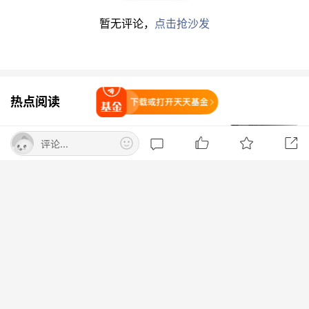
政策持续向好，此次落地不仅打开了一个全新的市
暂无评论，
点击抢沙发
场窗口，更为海博思创日后在伊比利亚半岛的规模
化布局奠定了重要基础。
近期，公司在巴尔干地区签约超过1GWh订单，其
热点阅读
打开天天基金
中：罗马尼亚将落地总量逾900MWh的大型储能
项目；克罗地亚、塞尔维亚则同步新签大储及工商
不惧本土监管！韩国散户转投美国高倍
评论...
杠杆ETF 分析师：更大风险酝酿中
业储能订单，合计75MWh，实现东南欧地区多应
用场景的覆盖，欧洲战略布局持续纵深推进。
第一财经
打开App查看
65万手巨单封板！昔日牛股连续2日跌
作为欧洲能源转型的新兴热土，巴尔干地区
新能源
停！发生了什么？
装机持续扩容，电网调节与新能源消纳需求日益迫
券商中国
切。本次超1GWh订单集中落地，是海博思创“深
耕中西欧、辐射东南欧”全球化战略的关键落子，
丰田利润五连降、日产实现扭亏 日系三
进一步夯实公司在欧洲储能市场的核心竞争力与增
强一季报喜忧参半