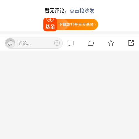
暂无评论，
点击抢沙发
处于炼化产业链下游的涤纶长丝赛道，行业盈利同
步修复。化纤龙头
新凤鸣
预计前6个月实现归母净
打开天天基金
利润13.8亿元至15亿元，同比增长94.59%至
111.51%。业绩增长的主要原因是行业新增供给
评论...
热点阅读
放缓、产品价差扩大，毛利率同比提升。
十大机构论市：A股政策底明确 科技第
二波何时来？
作为“精细化工+石化”双赛道企业，全球
化工龙
头
万华化学
预计上半年实现归母净利润98亿元至
东方财富研究中心
打开App查看
104亿元，同比增长60.05%至69.85%。受全球
化
A股下周将进入新阶段
工原料
涨价、区域供需格局重塑影响，公司大宗化
工品盈利能力走强；叠加乙烯一期装置原料多元化
证券市场周刊
改造落地，石化板块成本优势凸显。
药明康德重大利好消息！
同时，在当前国际原油价格受多重地缘因素推动持