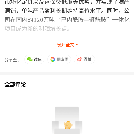
市场化定价以及运保费低廉等优势，并实现了满产
满销，单吨产品盈利长期维持高位水平。同时，公
司在国内的120万吨“己内酰胺—聚酰胺”一体化
项目成为新的利润增长点。
东方盛虹预计上半年归母净利润为42亿元至50亿
展开全文
元，同比增长987.39%至1194.51%。公司表示，
分享至：
报告期内，受成本抬升以及原料供应偏紧的影响，
石化产品价格整体呈上升趋势，公司主要产品价差
扩大带动整体盈利能力提升。
全部评论
恒力石化
预计上半年实现归母净利润约72亿元，
同比增长136%。公司表示，石油化工行业供需结
构边际优化，炼化、PTA及聚酯
新材料
价差明显修
复，2000万吨/年炼化与1660万吨/年PTA等核心
产能充分释放了一体化协同效应。