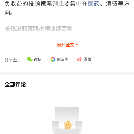
负收益的投顾策略则主要集中在
医药
、消费等方
向。
长钱进取策略占领业绩高地
基金投顾策略主要涵盖长钱进取、长钱平衡、稳钱
展开全文
稳进、稳钱稳健和活钱货币五大类型。从最新业绩
分享至：
表现来看，长钱进取策略强势占领业绩高地，近半
年收益排名前十的策略全部归属于该类别。
全部评论
中金财富“科技加力”近半年收益率高达
86.57%，位列榜首，是全市场唯一半年收益突破
80%的投顾组合；该策略运作三年，累计回报
192.96%。中欧财富“中欧带你投”系列布局硬
科技、AI两大主线，旗下“带你投AI科技”“带你
投硬科技”近半年收益率同为66.5%，并列行业第