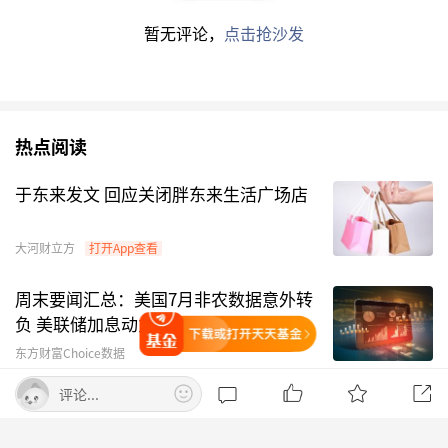
二；紧随其后的是广发基金“带你投科技”，近半
暂无评论，
点击抢沙发
年收益率为66.34%；南方基金“司南科技基金精
选”以66.32%的近半年收益率位列第五。
盈米基金“科技侠”、华夏财富“华夏帮你选新科
热点阅读
技”、
交银施罗德基金
“交银全明星双周投”、中
于东来发文 回应关闭胖东来生活广场店
金财富“成长加力”、中欧财富“中欧带你投中国
智造”等策略近半年表现突出，收益率均超过
大河财立方
打开App查看
50%。
万家基金
“万家非凡新质驱动”、平安证
券“科技臻选1号”、
申万菱信基金
“基星高照-精
周末要闻汇总：美国7月非农数据意外转
选权益”近半年收益率均超过40%。
负 美联储加息动力骤减
打开天天基金
东方财富Choice数据
在追求正收益的同时，头部投顾机构也在通过模式
评论...
创新提升服务体验。据中欧财富相关人士介绍，
宇树科技明日打新 注意四大事项
2022年8月，公司推出“中欧带你投”服务，打造