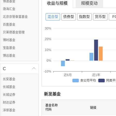
博道基金
收益与规模
规模变动
渤海汇金
混合型
债券型
指数型
货币型
F
北京京管泰富基金
百嘉基金
30%
贝莱德基金管理
20%
博时基金
宝盈基金
10%
博远基金
0%
C

-10%
近6月
近1年
长安基金
本公司平均
同类平
长城基金
新发基金
长城证券
财达证券
基金名称
链接
代码
淳厚基金