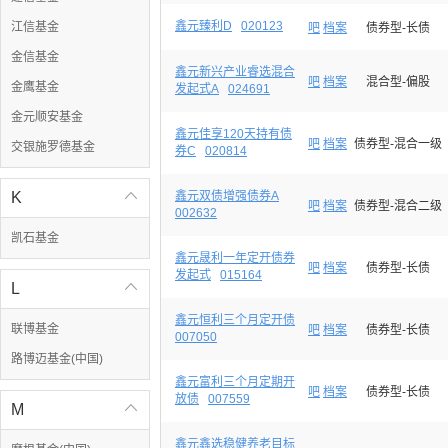
鑫元臻利D
020123
江信基金
吧
档案
债券型-长债
金信基金
鑫元新兴产业睿选混合
吧
档案
混合型-偏股
金鹰基金
发起式A
024691
金元顺安基金
鑫元佳享120天持有债
吧
档案
债券型-混合一级
交银施罗德基金
券C
020814
K

鑫元双债增强债券A
吧
档案
债券型-混合二级
002632
凯石基金
鑫元晟利一年定开债券
吧
档案
债券型-长债
发起式
015164
L

鑫元恒利三个月定开债
联博基金
吧
档案
债券型-长债
007050
路博迈基金(中国)
鑫元富利三个月定期开
吧
档案
债券型-长债
放债
007559
M

鑫元鑫选稳健养老目标