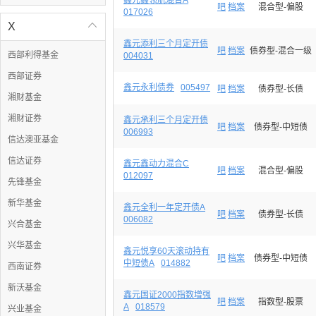
鑫元鑫领航混合A
吧
档案
混合型-偏股
017026
X

鑫元添利三个月定开债
吧
档案
债券型-混合一级
西部利得基金
004031
西部证券
鑫元永利债券
005497
吧
档案
债券型-长债
湘财基金
湘财证券
鑫元承利三个月定开债
吧
档案
债券型-中短债
006993
信达澳亚基金
信达证券
鑫元鑫动力混合C
吧
档案
混合型-偏股
012097
先锋基金
新华基金
鑫元全利一年定开债A
吧
档案
债券型-长债
006082
兴合基金
兴华基金
鑫元悦享60天滚动持有
吧
档案
债券型-中短债
中短债A
014882
西南证券
新沃基金
鑫元国证2000指数增强
吧
档案
指数型-股票
A
018579
兴业基金