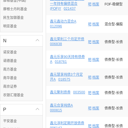
摩根基金(中国)
一年持有偏债混合
吧
档案
FOF-稳健型
(FOF)Y
021437
摩根士丹利基金
民生加银基金
鑫元鑫动力混合A
吧
档案
混合型-偏股
明亚基金
012096
鑫元荣利三个月定开债
N

吧
档案
债券型-长债
006838
诺安基金
鑫元乐享90天持有债券
吧
档案
债券型-长债
诺德基金
A
018761
南方基金
鑫元慧享纯债3个月定
吧
档案
债券型-长债
南华基金
开A
018575
南京证券
鑫元聚利债券
003500
吧
档案
债券型-长债
农银汇理基金
鑫元合享纯债A
吧
档案
债券型-长债
P

000815
平安基金
鑫元淳利定期开放债券
吧
档案
债券型-长债