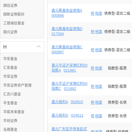
国信证券
鑫元聚鑫收益增强A
吧
档案
债券型-混合二级
国新证券股份
000896
工银瑞信基金
鑫元聚鑫收益增强D
吧
档案
债券型-混合二级
国元证券
017584
H

鑫元聚鑫收益增强C
吧
档案
债券型-混合二级
000897
华安基金
鑫元华证沪深港红利50
汇安基金
吧
档案
指数型-股票
指数A
021881
华安证券
鑫元华证沪深港红利50
华安证券资产管理
吧
档案
指数型-股票
指数C
021882
汇百川基金
鑫元裕利A
002915
吧
档案
债券型-长债
华宝基金
华宸未来基金
鑫元裕利D
024612
吧
档案
债券型-长债
华创证券
鑫元广利定开债发起式
泓德基金