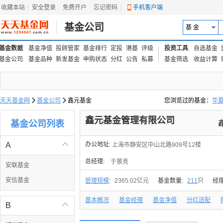
收藏本站
|
安全登录
|
免费开户
忘记密码
|
手机客户端
基金公司
基 金
基金数据
基金净值
投顾管家
基金排行
定投
港基
评级
投资工具
自选基金
基金公司
基金品种
新发基金
申购状态
分红
公告
私募
基金筛选
收益计算
天天基金网

基金公司

鑫元基金
您浏览过的基金：
华
易方达上证中盘ETF联接
鑫元基金管理有限公司
基金公司列表
A

办公地址:
上海市静安区中山北路909号12楼
总经理:
于景亮
安联基金
安信基金
管理规模
:
2365.02亿元
基金数量:
211
只
经
基本概况
基金经理
基金净值
分红送配
B
