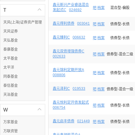
鑫元新兴产业睿选混合
吧
档案
混合型-偏股
T

发起式C
024692
天风(上海)证券资产管理
鑫元得利债券
003041
吧
档案
债券型-长债
天风证券
鑫元臻利C
006632
吧
档案
债券型-长债
天弘基金
泰康基金
鑫元双债增强债券C
吧
档案
债券型-混合二级
002633
太平基金
太平洋
鑫元锦利定期开放A
吧
档案
债券型-长债
008806
同泰基金
泰信基金
鑫元泽利C
019533
吧
档案
债券型-混合一级
天治基金
鑫元悦利定开债发起式
吧
档案
债券型-长债
006754
W

鑫元启丰债券
021449
吧
档案
债券型-长债
万家基金
万联资管