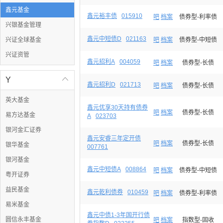
鑫元基金
鑫元裕丰债
015910
吧
档案
债券型-利率债
兴银基金管理
鑫元中短债D
021163
兴证全球基金
吧
档案
债券型-中短债
兴证资管
鑫元招利A
004059
吧
档案
债券型-长债
Y

鑫元招利D
021713
吧
档案
债券型-长债
英大基金
鑫元优享30天持有债券
吧
档案
债券型-长债
易方达基金
A
023703
银河金汇证券
鑫元安睿三年定开债
吧
档案
债券型-长债
银华基金
007761
银河基金
鑫元中短债A
008864
吧
档案
债券型-中短债
粤开证券
益民基金
鑫元乾利债券
010459
吧
档案
债券型-利率债
易米基金
鑫元中债1-3年国开行债
圆信永丰基金
吧
档案
指数型-固收