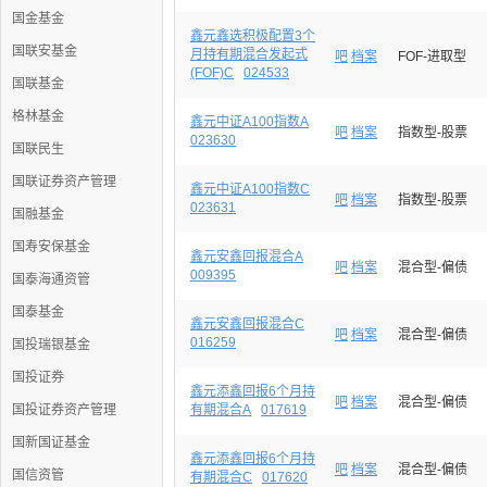
国金基金
鑫元鑫选积极配置3个
国联安基金
月持有期混合发起式
吧
档案
FOF-进取型
(FOF)C
024533
国联基金
格林基金
鑫元中证A100指数A
吧
档案
指数型-股票
023630
国联民生
国联证券资产管理
鑫元中证A100指数C
吧
档案
指数型-股票
023631
国融基金
国寿安保基金
鑫元安鑫回报混合A
吧
档案
混合型-偏债
009395
国泰海通资管
国泰基金
鑫元安鑫回报混合C
吧
档案
混合型-偏债
016259
国投瑞银基金
国投证券
鑫元添鑫回报6个月持
吧
档案
混合型-偏债
国投证券资产管理
有期混合A
017619
国新国证基金
鑫元添鑫回报6个月持
吧
档案
混合型-偏债
国信资管
有期混合C
017620