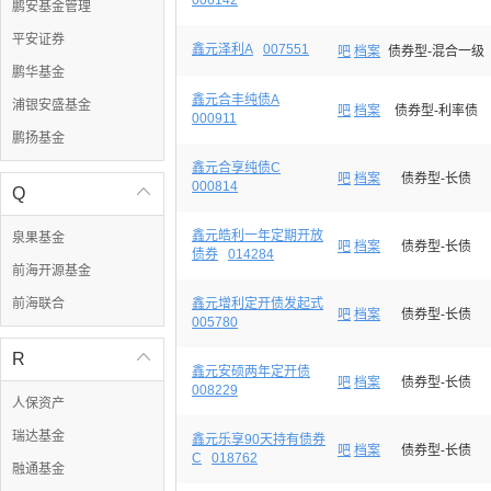
006142
鹏安基金管理
平安证券
鑫元泽利A
007551
吧
档案
债券型-混合一级
鹏华基金
鑫元合丰纯债A
浦银安盛基金
吧
档案
债券型-利率债
000911
鹏扬基金
鑫元合享纯债C
吧
档案
债券型-长债
000814
Q

鑫元皓利一年定期开放
泉果基金
吧
档案
债券型-长债
债券
014284
前海开源基金
前海联合
鑫元增利定开债发起式
吧
档案
债券型-长债
005780
R

鑫元安硕两年定开债
吧
档案
债券型-长债
008229
人保资产
瑞达基金
鑫元乐享90天持有债券
吧
档案
债券型-长债
C
018762
融通基金