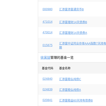
000980
汇添富添富通货币B
471014
汇添富理财14天债券B
470014
汇添富理财14天债券A
汇添富中证同业存单AAA指数7天持
015875
期
徐寅喆
管理的基金一览
基金代码
基金名称
024840
汇添富稳弘纯债C
024839
汇添富稳弘纯债A
020841
汇添富稳益60天持有债券B