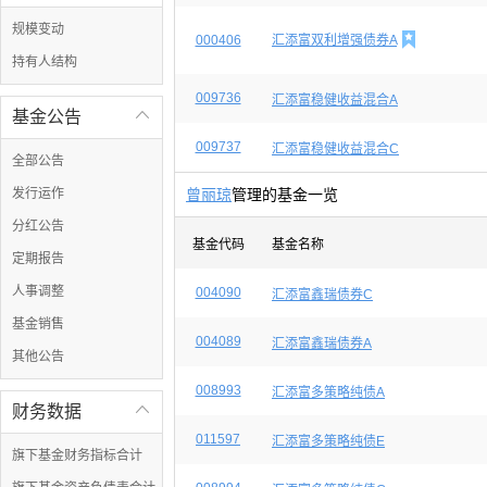
规模变动

000406
汇添富双利增强债券A
持有人结构
009736
汇添富稳健收益混合A
基金公告

009737
汇添富稳健收益混合C
全部公告
发行运作
曾丽琼
管理的基金一览
分红公告
基金代码
基金名称
定期报告
人事调整
004090
汇添富鑫瑞债券C
基金销售
004089
汇添富鑫瑞债券A
其他公告
008993
汇添富多策略纯债A
财务数据

011597
汇添富多策略纯债E
旗下基金财务指标合计