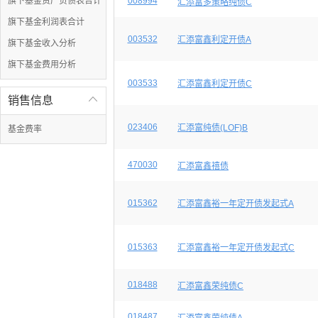
旗下基金资产负债表合计
008994
汇添富多策略纯债C
旗下基金利润表合计
003532
汇添富鑫利定开债A
旗下基金收入分析
旗下基金费用分析
003533
汇添富鑫利定开债C
销售信息

023406
汇添富纯债(LOF)B
基金费率
470030
汇添富鑫禧债
015362
汇添富鑫裕一年定开债发起式A
015363
汇添富鑫裕一年定开债发起式C
018488
汇添富鑫荣纯债C
018487