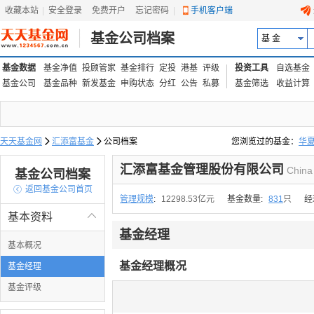
收藏本站
|
安全登录
|
免费开户
忘记密码
|
手机客户端
基金公司档案
基 金
基金数据
基金净值
投顾管家
基金排行
定投
港基
评级
投资工具
自选基金
基金公司
基金品种
新发基金
申购状态
分红
公告
私募
基金筛选
收益计算
天天基金网

汇添富基金

公司档案
您浏览过的基金：
华
易方达上证中盘ETF联接
汇添富基金管理股份有限公司
China
基金公司档案

返回基金公司首页
管理规模
:
12298.53亿元
基金数量:
831
只
经
基本资料

基金经理
基本概况
基金经理概况
基金经理
基金评级