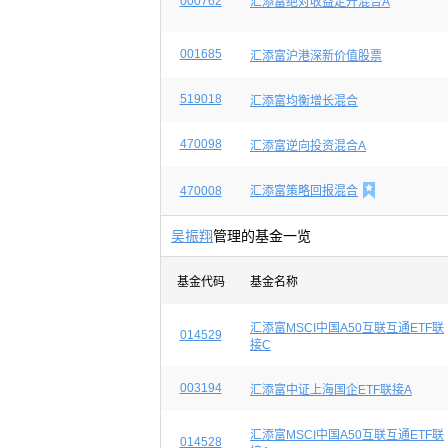
000762
汇添富绝对收益定开混合A
001685
汇添富沪港深新价值股票
519018
汇添富均衡增长混合
470098
汇添富逆向投资混合A

470008
汇添富策略回报混合
吴振翔
管理的基金一览
基金代码
基金名称
汇添富MSCI中国A50互联互通ETF联
014529
接C
003194
汇添富中证上海国企ETF联接A
汇添富MSCI中国A50互联互通ETF联
014528