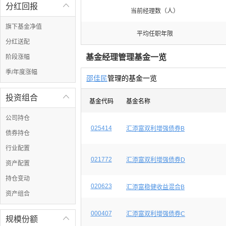
分红回报

当前经理数（人）
旗下基金净值
平均任职年限
分红送配
基金经理管理基金一览
阶段涨幅
季/年度涨幅
邵佳民
管理的基金一览
投资组合

基金代码
基金名称
公司持仓
025414
汇添富双利增强债券B
债券持仓
行业配置
021772
汇添富双利增强债券D
资产配置
持仓变动
020623
汇添富稳健收益混合B
资产组合
000407
汇添富双利增强债券C
规模份额
